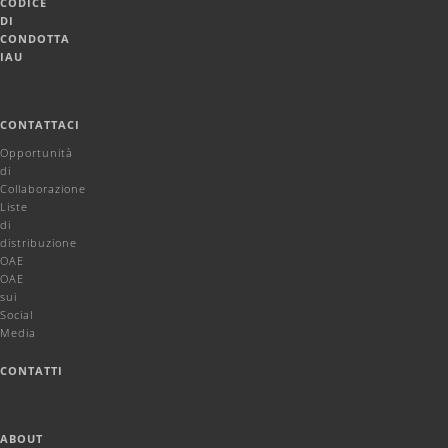
CODICE
DI
CONDOTTA
IAU
CONTATTACI
Opportunità
di
Collaborazione
Liste
di
distribuzione
OAE
OAE
sui
Social
Media
CONTATTI
ABOUT