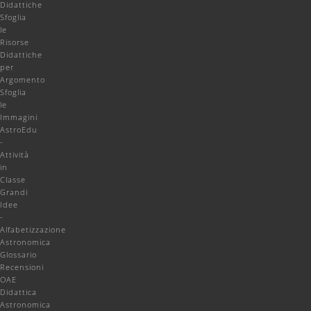
Didattiche
Sfoglia
le
Risorse
Didattiche
per
Argomento
Sfoglia
le
Immagini
AstroEdu
-
Attività
in
Classe
Grandi
Idee
-
Alfabetizzazione
Astronomica
Glossario
Recensioni
OAE
Didattica
Astronomica