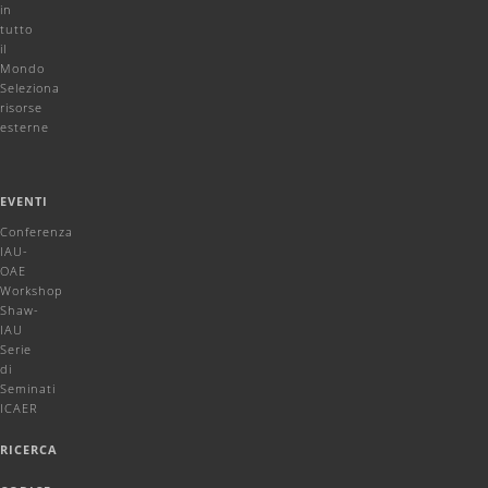
in
tutto
il
Mondo
Seleziona
risorse
esterne
EVENTI
Conferenza
IAU-
OAE
Workshop
Shaw-
IAU
Serie
di
Seminati
ICAER
RICERCA