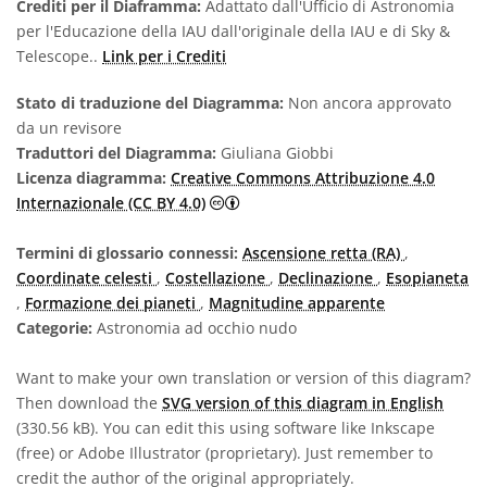
Crediti per il Diaframma:
Adattato dall'Ufficio di Astronomia
per l'Educazione della IAU dall'originale della IAU e di Sky &
Telescope..
Link per i Crediti
Stato di traduzione del Diagramma:
Non ancora approvato
da un revisore
Traduttori del Diagramma:
Giuliana Giobbi
Licenza diagramma:
Creative Commons Attribuzione 4.0
Creative Commons Attribuzione 4.0
Internazionale (CC BY 4.0)
Termini di glossario connessi:
Ascensione retta (RA)
,
Coordinate celesti
,
Costellazione
,
Declinazione
,
Esopianeta
,
Formazione dei pianeti
,
Magnitudine apparente
Categorie:
Astronomia ad occhio nudo
Want to make your own translation or version of this diagram?
Then download the
SVG version of this diagram in English
(330.56 kB). You can edit this using software like Inkscape
(free) or Adobe Illustrator (proprietary). Just remember to
credit the author of the original appropriately.