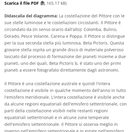
PDF file
Scarica il file PDF
(
165.17 kB)
Didascalia del diagramma:
La costellazione del Pittore con le
sue stelle luminose e le costellazioni circostanti. Il Pittore è
circondato da (in senso orario dall'alto): Colomba, Bulino,
Dorado, Pesce Volante, Carena e Poppa. Il Pittore si distingue
per la sua seconda stella più luminosa, Beta Pictoris. Questa
giovane stella ospita un grande disco di materiale polveroso
lasciato dal processo di formazione dei pianeti insieme a due
pianeti, uno dei quali, Beta Pictoris b, è stato uno dei primi
pianeti a essere fotografato direttamente dagli astronomi.
Il Pittore è una costellazione australe e quindi l'intera
costellazione è visibile in qualche momento dell'anno in tutto
l'emisfero meridionale. L'intera costellazione è visibile anche
da alcune regioni equatoriali dell'emisfero settentrionale, con
parti della costellazione visibili nelle restanti regioni
equatoriali settentrionali e in alcune zone temperate
dell'emisfero settentrionale. Il Pittore si osserva meglio in
inverno nell'emisfero settentrionale e in estate nell'emisfero