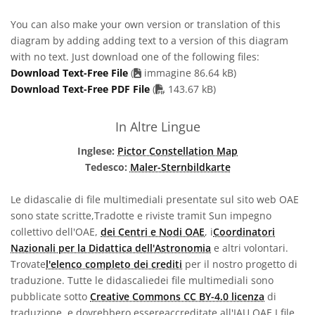
You can also make your own version or translation of this
diagram by adding adding text to a version of this diagram
with no text. Just download one of the following files:
Download Text-Free File
(
immagine 86.64 kB)
PDF file
Download Text-Free PDF File
(
143.67 kB)
In Altre Lingue
Inglese:
Pictor Constellation Map
Tedesco:
Maler-Sternbildkarte
Le didascalie di file multimediali presentate sul sito web OAE
sono state scritte,Tradotte e riviste tramit Sun impegno
collettivo dell'OAE,
dei Centri e Nodi OAE
, i
Coordinatori
Nazionali per la Didattica dell'Astronomia
e altri volontari.
Trovate
l'elenco completo dei crediti
per il nostro progetto di
traduzione. Tutte le didascaliedei file multimediali sono
pubblicate sotto
Creative Commons CC BY-4.0 licenza
di
traduzione, e dovrebbero essereaccreditate all'IAU OAE.I file