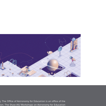
The Office of Astronomy for Education is an office of the
ation. The Shaw-IAU Workshops on Astronomy for Education