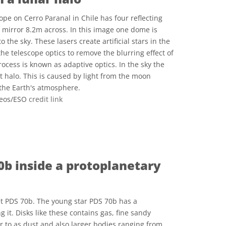
pe on Cerro Paranal in Chile has four reflecting
 mirror 8.2m across. In this image one dome is
 the sky. These lasers create artificial stars in the
the telescope optics to remove the blurring effect of
ocess is known as adaptive optics. In the sky the
 halo. This is caused by light from the moon
n the Earth's atmosphere.
teos/ESO
credit link
 Commons অ্যাট্রিবিউশন 4.0 আন্তর্জাতিক (CC BY 4.0) icons
0b inside a protoplanetary
t PDS 70b. The young star PDS 70b has a
 it. Disks like these contains gas, fine sandy
r to as dust and also larger bodies ranging from