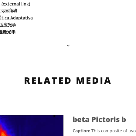
xternal link)
ी प्रकाशिकी
Ótica Adaptativa
适应光学
適應光學
RELATED MEDIA
beta Pictoris b
Caption:
This composite of two 