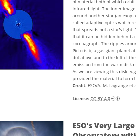
of material both of which orbit
infrared light. The inner image 
around another star (an exopl
called adaptive optics which r
that spreads out a star's light.
that it can be hidden behind a 
coronagraph. The ripples around
Pictoris b, a gas giant planet 
dot above and to the left of th
emission from the warm disk of
As we are viewing this disk edg
provided the material to form b
Credit:
ESO/A.-M. Lagrange et 
Creative
License:
CC-BY-4.0
ESO's Very Large
Observatory with