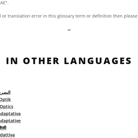
OAE".
al or translation error in this glossary term or definition then pleas
IN OTHER LANGUAGES
البصري
Optik
Optics
adaptativa
adaptative
शिकी
adattiva