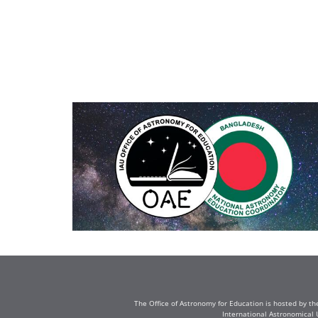
The Office of Astronomy for Education is hosted by th
International Astronomical 