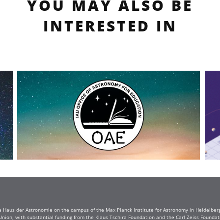
YOU MAY ALSO BE
INTERESTED IN
e Haus der Astronomie on the campus of the Max Planck Institute for Astronomy in Heidelberg. 
Union, with substantial funding from the Klaus Tschira Foundation and the Carl Zeiss Found