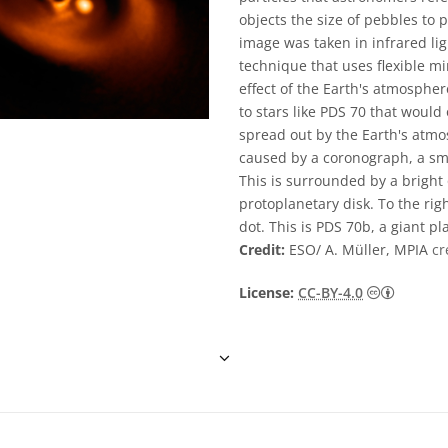
objects the size of pebbles to p
image was taken in infrared lig
technique that uses flexible m
effect of the Earth's atmospher
to stars like PDS 70 that woul
spread out by the Earth's atmosp
caused by a coronograph, a smal
This is surrounded by a bright 
protoplanetary disk. To the righ
dot. This is PDS 70b, a giant pla
Credit:
ESO/ A. Müller, MPIA
cr
Creative
License:
CC-BY-4.0