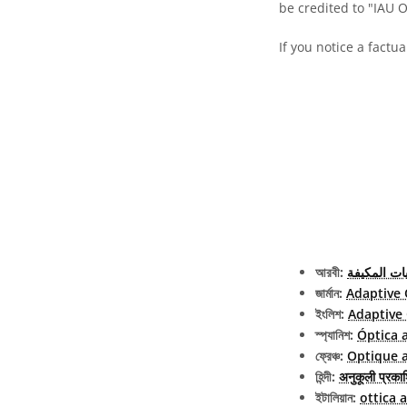
be credited to "IAU 
If you notice a factu
আরবী:
ات المكيفة
জার্মান:
Adaptive 
ইংলিশ:
Adaptive 
স্প্যানিশ:
Óptica 
ফ্রেঞ্চ:
Optique 
হিন্দী:
अनुकूली प्रका
ইটালিয়ান:
ottica 