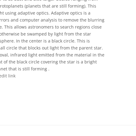
rotoplanets (planets that are still forming). This
ht using adaptive optics. Adaptive optics is a
irrors and computer analysis to remove the blurring
e. This allows astronomers to search regions close
d otherwise be swamped by light from the star
here. In the center is a black circle. This is
l circle that blocks out light from the parent star.
oval, infrared light emitted from the material in the
t of the black circle covering the star is a bright
net that is still forming .
edit link
 Commons অ্যাট্রিবিউশন 4.0 আন্তর্জাতিক (CC BY 4.0) icons