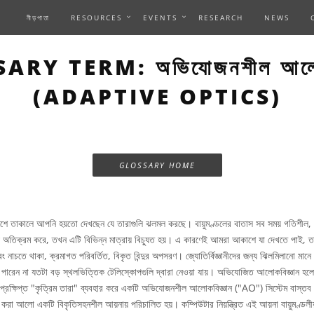
নীড়পাতা
RESOURCES
EVENTS
RESEARCH
NEWS
ARY TERM: অভিযোজনশীল আলোকব
(ADAPTIVE OPTICS)
GLOSSARY HOME
ে তাকালে আপনি হয়তো দেখছেন যে তারাগুলি ঝলমল করছে। বায়ুমণ্ডলের বাতাস সব সময় গতিশীল
 অতিক্রম করে, তখন এটি বিভিন্ন মাত্রায় বিচ্যুত হয়। এ কারণেই আমরা আকাশে যা দেখতে পাই, তা 
রং নাচতে থাকা, ক্রমাগত পরিবর্তিত, বিকৃত বিন্দুর অপসরণ। জ্যোতির্বিজ্ঞানীদের জন্য ঝিলমিলানো মানে
 পারেন না যতটা বড় স্থলভিত্তিক টেলিস্কোপগুলি দ্বারা নেওয়া যায়। অভিযোজিত আলোকবিজ্ঞান হ
প্রক্ষিপ্ত "কৃত্রিম তারা" ব্যবহার করে একটি অভিযোজনশীল আলোকবিজ্ঞান ("AO") সিস্টেম বাস্তব সময
শ করা আলো একটি বিকৃতিসহনশীল আয়নায় পরিচালিত হয়। কম্পিউটার নিয়ন্ত্রিত এই আয়না বায়ুমণ্ডলী