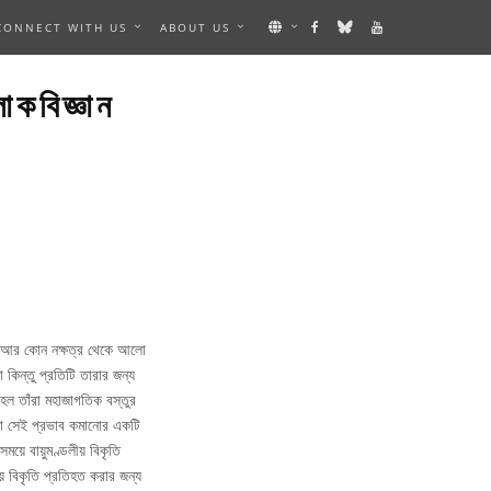
CONNECT WITH US
ABOUT US
িজ্ঞান
, আর কোন নক্ষত্র থেকে আলো
কিন্তু প্রতিটি তারার জন্য
 হল তাঁরা মহাজাগতিক বস্তুর
লো সেই প্রভাব কমানোর একটি
়ে বায়ুমণ্ডলীয় বিকৃতি
য় বিকৃতি প্রতিহত করার জন্য