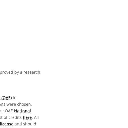
pproved by a research
 (OAE)
in
ions were chosen,
the OAE
National
st of credits
here
. All
license
and should