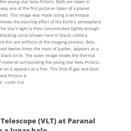
 the young star beta Pictoris. Both are taken in
was one of the first pictures taken of a planet
anet). This image was made using a technique
emoves the blurring effect of the Earth's atmosphere
 The star's light is then concentrated tightly enough
blocking circle (shown here in black) called a
 this are artifacts of the imaging process. Beta
about twelve times the mass of Jupiter, appears as a
e black circle. The outer image shows the thermal
 material surrounding the young star beta Pictoris.
e-on it appears as a line. This disk of gas and dust
eta Pictoris b.
al.
credit link
 Commons অ্যাট্রিবিউশন 4.0 আন্তর্জাতিক (CC BY 4.0) icons
 Telescope (VLT) at Paranal
 a lunar halo