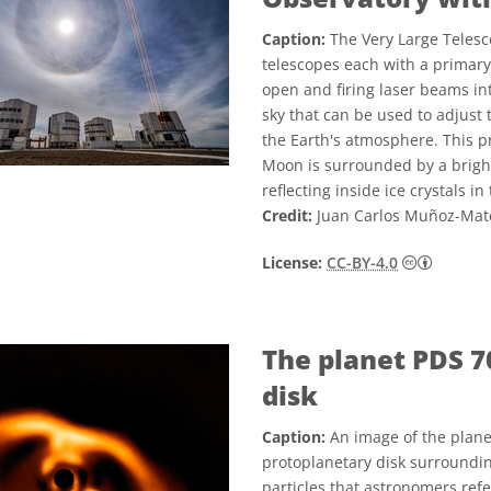
Caption:
The Very Large Telesco
telescopes each with a primary
open and firing laser beams into
sky that can be used to adjust 
the Earth's atmosphere. This pr
Moon is surrounded by a bright
reflecting inside ice crystals i
Credit:
Juan Carlos Muñoz-Ma
Creative
License:
CC-BY-4.0
The planet PDS 7
disk
Caption:
An image of the plane
protoplanetary disk surrounding
particles that astronomers refe