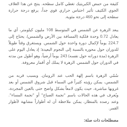
كثيفة من حمض الكبريتيك تغطي كامل سطحه. ينتج عن هذا الغلاف
الجوي الكثيف تأثير احتباس حراري قوي جداً، يرفع درجة حرارة
سطحه إلى نحو 460 درجة مئوية.
يبعد الزهرة عن الشمس في المتوسط 108 مليون كيلومتر، أي ما
يعادل 0.72 وحدة فلكية (المسافة بين الأرض والشمس). يحتاج إلى
224.7 يوماً لإكمال دورة واحدة حول الشمس. ويستغرق وقتاً طويلاً
للدوران حول محوره بالنسبة إلى النجوم البعيدة؛ إذ يعادل اليوم على
الزهرة (مدة دورانه حول نفسه) 243 يوماً أرضياً، وهو أطول من مدته
في الدوران حول الشمس. الزهرة لا يملك أي أقمار معروفة.
سُمّي الزهرة باسم إلهة الحب عند الرومان. وبسبب قربه من
الشمس، يمكن رؤيته كثيراً في السماء قبل شروق الشمس أو بعد
غروبها مباشرة، حيث يكون لامعاً بشكل واضح حتى بالعين المجردة،
ويُعرف في هذه الحالات باسم "نجمة الصباح" أو "نجمة المساء".
وعند رصده بالمنظار، يمكن ملاحظة أن له أطواراً مشابهة لأطوار
القمر.
مصطلحات ذات صلة: