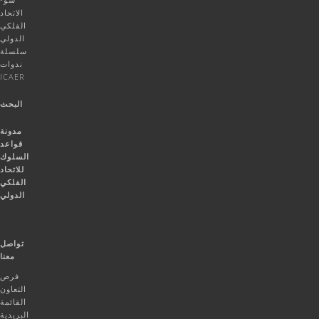
الاتحاد
الفلكي
الدولي
سلسلة
ندوات
ICAER
البحث
مدونة
قواعد
السلوك
للاتحاد
الفلكي
الدولي
تواصل
معنا
فرص
التعاون
القائمة
البريدية