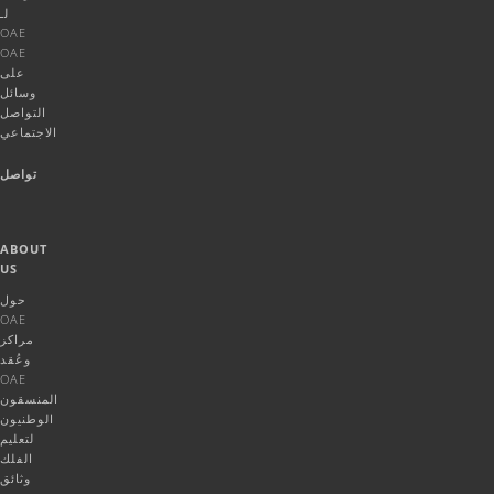
لـ
OAE
OAE
على
وسائل
التواصل
الاجتماعي
تواصل
ABOUT
US
حول
OAE
مراكز
وعُقد
OAE
المنسقون
الوطنيون
لتعليم
الفلك
وثائق