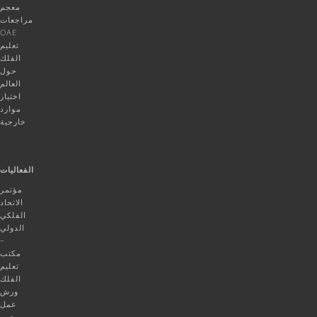
معجم
مراجعات
OAE
تعليم
الفلك
حول
العالم
اختيار
موارد
خارجية
الفعاليات
مؤتمر
الاتحاد
الفلكي
الدولي
–
مكتب
تعليم
الفلك
ورش
عمل
شو-