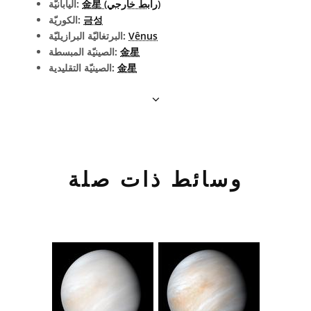
金星 (رابط خارجي)
اليابانيّة:
금성
الكوريّة:
Vênus
البرتغاليّة البرازيليّة:
金星
الصينيّة المبسطة:
金星
الصينيّة التقليدية:
وسائط ذات صلة