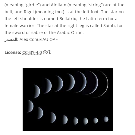
(meaning “girdle”) and Alnilam (meaning “string”) are at the
belt; and Rigel (meaning foot) is at the left foot. The star on
the left shoulder is named Bellatrix, the Latin term for a
female warrior. The star at the right leg is called Saiph, for
the sword or sabre of the Arabic Orion.
Alex Conu/IAU OAE
المصدر:
License:
CC-BY-4.0