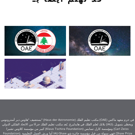
يستضيف "هاوس دير أسترونومي" (Haus der Astronomie) مكتب تعليم الفلك (OAE) في حرم معهد ماكس
بلانك لعلم الفلك في هايدلبرغ. يُعد مكتب تعليم الفلك جزءًا من الاتحاد الفلكي الدولي (IAU)، ويحظى بتمويل
كبير من مؤسسة كلاوس تشيرا (Klaus Tschira Foundation) ومؤسسة كارل تسايس (Carl Zeiss
Foundation). أما ورش العمل التعليمية IAU-Shaw فهي ممولة من قبل مؤسسة جائزة شو (Shaw Prize