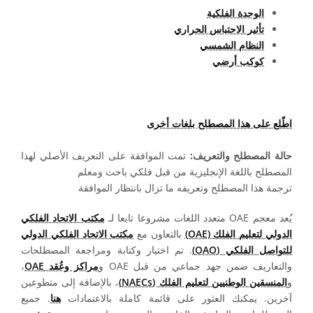
الوحدة الفلكية
تأثير الاحتباس الحراري
النظام الشمسي
كوكب أرضي
اطّلع على هذا المصطلح بلغات أخرى
حالة المصطلح والتعريف:
تمت الموافقة على التعريف الأصلي لهذا
المصطلح باللغة الإنجليزية من قبل فلكي باحث ومعلم
ترجمة هذا المصطلح وتعريفه ما تزال بانتظار الموافقة
يُعد معجم OAE متعدد اللغات مشروعا تابعا لـ
مكتب الاتحاد الفلكي
الدولي لتعليم الفلك (OAE)
بالتعاون مع
مكتب الاتحاد الفلكي الدولي
للتواصل الفلكي (OAO)
. تم اختيار وكتابة ومراجعة المصطلحات
والتعاريف ضمن جهد جماعي من قبل OAE و
مراكز وعُقد OAE
،
و
المنسقين الوطنيين لتعليم الفلك (NAECs)
، بالإضافة إلى متطوعين
آخرين. يمكنك العثور على قائمة كاملة بالاعتمادات
هنا
. جميع