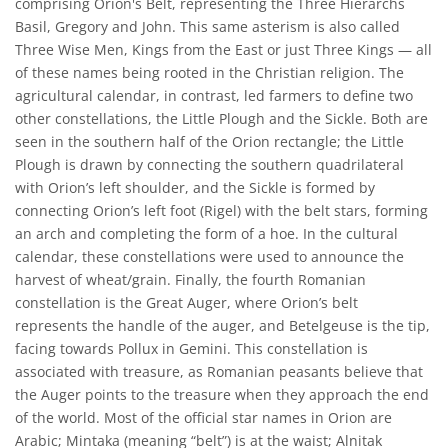
comprising Orion's Belt, representing the Three Hierarchs
Basil, Gregory and John. This same asterism is also called
Three Wise Men, Kings from the East or just Three Kings — all
of these names being rooted in the Christian religion. The
agricultural calendar, in contrast, led farmers to define two
other constellations, the Little Plough and the Sickle. Both are
seen in the southern half of the Orion rectangle; the Little
Plough is drawn by connecting the southern quadrilateral
with Orion’s left shoulder, and the Sickle is formed by
connecting Orion’s left foot (Rigel) with the belt stars, forming
an arch and completing the form of a hoe. In the cultural
calendar, these constellations were used to announce the
harvest of wheat/grain. Finally, the fourth Romanian
constellation is the Great Auger, where Orion’s belt
represents the handle of the auger, and Betelgeuse is the tip,
facing towards Pollux in Gemini. This constellation is
associated with treasure, as Romanian peasants believe that
the Auger points to the treasure when they approach the end
of the world. Most of the official star names in Orion are
Arabic; Mintaka (meaning “belt”) is at the waist; Alnitak