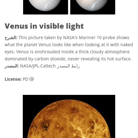
Venus in visible light
This picture taken by NASA's Mariner 10 probe shows
الشرح:
what the planet Venus looks like when looking at it with naked
eyes. Venus is enshrouded inside a thick cloudy atmosphere
dominated by carbon dioxide, never revealing its hot surface.
رابط المصدر
NASA/JPL-Caltech
المصدر:
الملكية العامة أيقونات
License:
PD