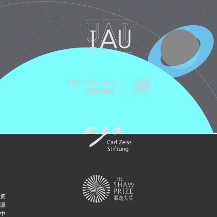
资
源
中