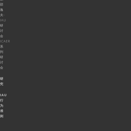
邵
逸
夫-
IAU
研
讨
会
ICAER
系
列
研
讨
会
研
究
IAU
行
为
准
则