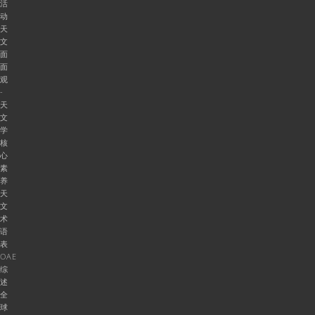
活
动
天
文
面
面
观
-
天
文
学
核
心
素
养
天
文
术
语
表
OAE
综
述
全
球