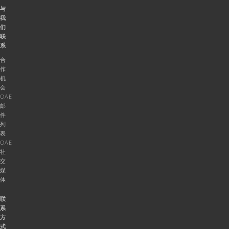
与
我
们
联
系
合
作
机
会
OAE
邮
件
列
表
OAE
社
交
媒
体
联
系
方
式