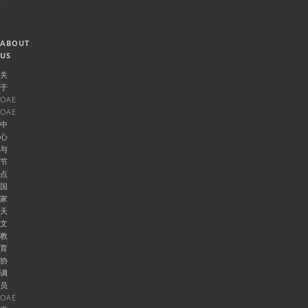
ABOUT
US
关
于
OAE
OAE
中
心
与
节
点
国
家
天
文
教
育
协
调
员
OAE