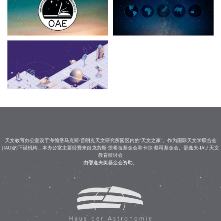
天文教育办公室设于海德堡马克斯·普朗克天文研究所园区内的“天文之家”。作为国际天文学联合会
(IAU)的下设机构，本办公室主要经费来自克劳斯·茨希拉基金会和卡尔·蔡司基金会。邵逸夫-IAU 天文
教育研讨会
由邵逸夫奖基金会资助。