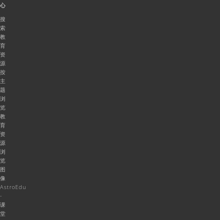
心
搜
索
教
育
资
源
按
主
题
浏
览
教
育
资
源
浏
览
图
像
AstroEdu
-
课
堂