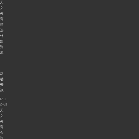
天
文
教
育
精
选
外
部
资
源
活
动
资
讯
IAU-
OAE
天
文
教
育
会
议