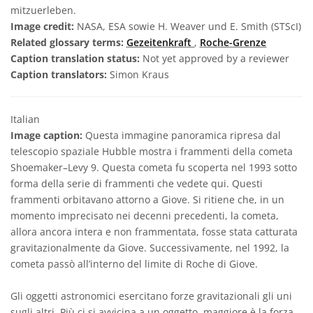
mitzuerleben.
Image credit:
NASA, ESA sowie H. Weaver und E. Smith (STScI)
Related glossary terms:
Gezeitenkraft
,
Roche-Grenze
Caption translation status:
Not yet approved by a reviewer
Caption translators:
Simon Kraus
Italian
Image caption:
Questa immagine panoramica ripresa dal
telescopio spaziale Hubble mostra i frammenti della cometa
Shoemaker–Levy 9. Questa cometa fu scoperta nel 1993 sotto
forma della serie di frammenti che vedete qui. Questi
frammenti orbitavano attorno a Giove. Si ritiene che, in un
momento imprecisato nei decenni precedenti, la cometa,
allora ancora intera e non frammentata, fosse stata catturata
gravitazionalmente da Giove. Successivamente, nel 1992, la
cometa passò all’interno del limite di Roche di Giove.
Gli oggetti astronomici esercitano forze gravitazionali gli uni
sugli altri. Più ci si avvicina a un oggetto, maggiore è la forza.