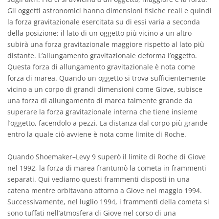
Gli oggetti astronomici hanno dimensioni fisiche reali e quindi
la forza gravitazionale esercitata su di essi varia a seconda
della posizione; il lato di un oggetto più vicino a un altro
subirà una forza gravitazionale maggiore rispetto al lato più
distante. L’allungamento gravitazionale deforma l’oggetto.
Questa forza di allungamento gravitazionale è nota come
forza di marea. Quando un oggetto si trova sufficientemente
vicino a un corpo di grandi dimensioni come Giove, subisce
una forza di allungamento di marea talmente grande da
superare la forza gravitazionale interna che tiene insieme
l’oggetto, facendolo a pezzi. La distanza dal corpo più grande
entro la quale ciò avviene è nota come limite di Roche.
Quando Shoemaker–Levy 9 superò il limite di Roche di Giove
nel 1992, la forza di marea frantumò la cometa in frammenti
separati. Qui vediamo questi frammenti disposti in una
catena mentre orbitavano attorno a Giove nel maggio 1994.
Successivamente, nel luglio 1994, i frammenti della cometa si
sono tuffati nell’atmosfera di Giove nel corso di una