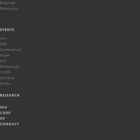
External
Resources
EVENTS
IAU-
OAE
Conference
Shaw-
IAU
Workshops
ICAER
Seminar
Series
RESEARCH
IAU
CODE
OF
CONDUCT