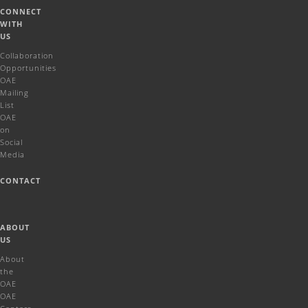
CONNECT
WITH
US
Collaboration
Opportunities
OAE
Mailing
List
OAE
on
Social
Media
CONTACT
ABOUT
US
About
the
OAE
OAE