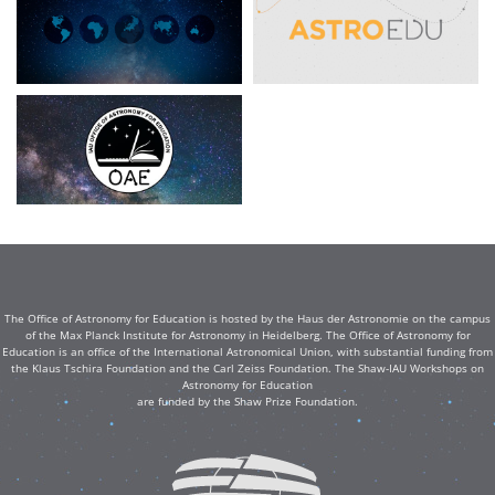
The Office of Astronomy for Education is hosted by the Haus der Astronomie on the campus
of the Max Planck Institute for Astronomy in Heidelberg. The Office of Astronomy for
Education is an office of the International Astronomical Union, with substantial funding from
the Klaus Tschira Foundation and the Carl Zeiss Foundation. The Shaw-IAU Workshops on
Astronomy for Education
are funded by the Shaw Prize Foundation.