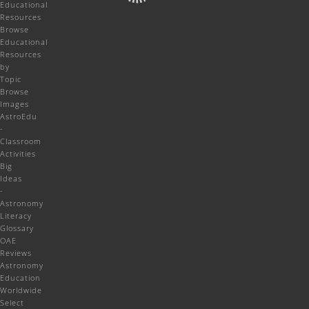
Educational
Resources
Browse
Educational
Resources
by
Topic
Browse
Images
AstroEdu
-
Classroom
Activities
Big
Ideas
-
Astronomy
Literacy
Glossary
OAE
Reviews
Astronomy
Education
Worldwide
Select