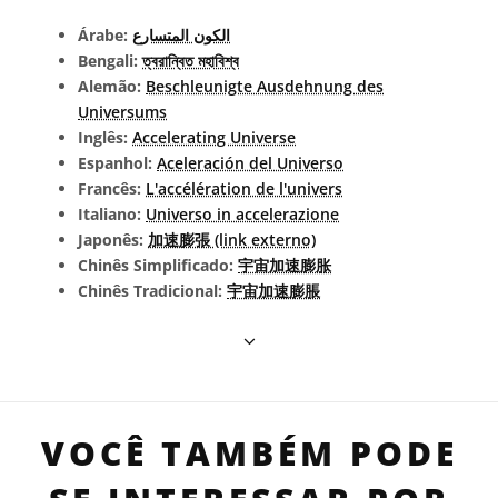
Árabe:
الكون المتسارع
Bengali:
ত্বরান্বিত মহাবিশ্ব
Alemão:
Beschleunigte Ausdehnung des
Universums
Inglês:
Accelerating Universe
Espanhol:
Aceleración del Universo
Francês:
L'accélération de l'univers
Italiano:
Universo in accelerazione
Japonês:
加速膨張 (link externo)
Chinês Simplificado:
宇宙加速膨胀
Chinês Tradicional:
宇宙加速膨脹
VOCÊ TAMBÉM PODE