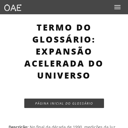
Toggle n
TERMO DO
GLOSSÁRIO:
EXPANSÃO
ACELERADA DO
UNIVERSO
PÁGINA INICIAL DO GLOSSÁRIO
Descrição:
No final da década de 1990, medições da luz