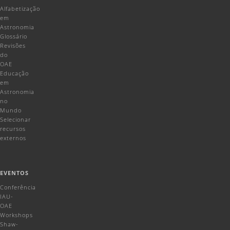
Alfabetização
em
Astronomia
Glossário
Revisões
do
OAE
Educação
em
Astronomia
no
Mundo
Selecionar
recursos
externos
EVENTOS
Conferência
IAU-
OAE
Workshops
Shaw-