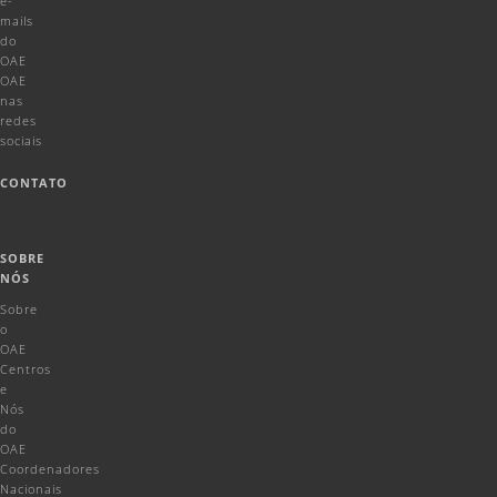
e-
mails
do
OAE
OAE
nas
redes
sociais
CONTATO
SOBRE
NÓS
Sobre
o
OAE
Centros
e
Nós
do
OAE
Coordenadores
Nacionais