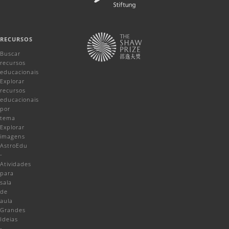
RECURSOS
Buscar
recursos
educacionais
Explorar
recursos
educacionais
por
tema
Explorar
imagens
AstroEdu
-
Atividades
para
sala
de
aula
Grandes
Ideias
-