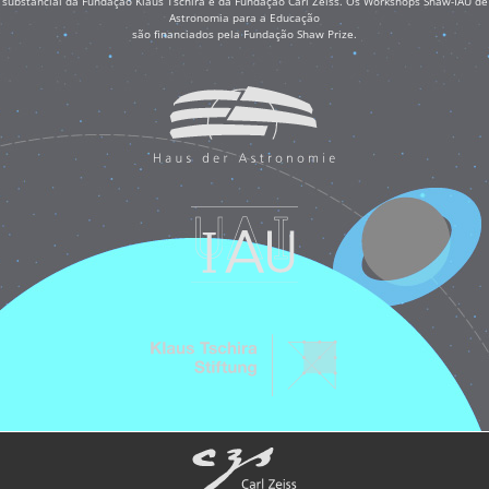
substancial da Fundação Klaus Tschira e da Fundação Carl Zeiss. Os Workshops Shaw-IAU de
Astronomia para a Educação
são financiados pela Fundação Shaw Prize.