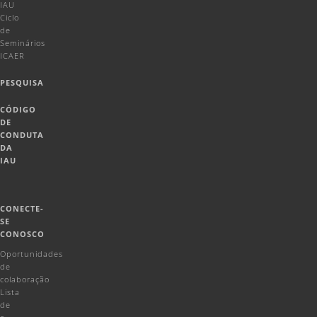
IAU
Ciclo
de
Seminários
ICAER
PESQUISA
CÓDIGO
DE
CONDUTA
DA
IAU
CONECTE-
SE
CONOSCO
Oportunidades
de
colaboração
Lista
de