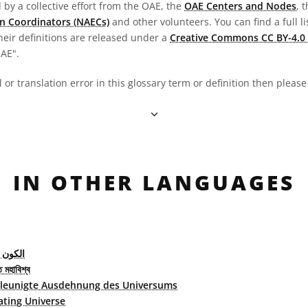
by a collective effort from the OAE, the
OAE Centers and Nodes
, 
n Coordinators (NAECs)
and other volunteers. You can find a full li
heir definitions are released under a
Creative Commons CC BY-4.0 
OAE".
al or translation error in this glossary term or definition then pleas
IN OTHER LANGUAGES
الكون 
ত মহাবিশ্ব
leunigte Ausdehnung des Universums
ating Universe