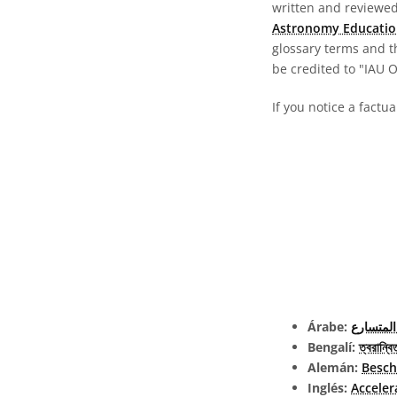
written and reviewed 
Astronomy Educatio
glossary terms and t
be credited to "IAU 
If you notice a factu
Árabe:
المتسارع
Bengalí:
ত্বরান্বি
Alemán:
Besch
Inglés:
Acceler