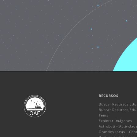
RECURSOS
Buscar Recursos Edu
Buscar Recursos Educ
Tema
Explorar Imágenes
AstroEdu - Actividade
Grandes Ideas - Con