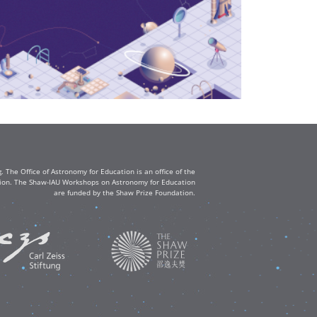
The Office of Astronomy for Education is an office of the
ation. The Shaw-IAU Workshops on Astronomy for Education
are funded by the Shaw Prize Foundation.