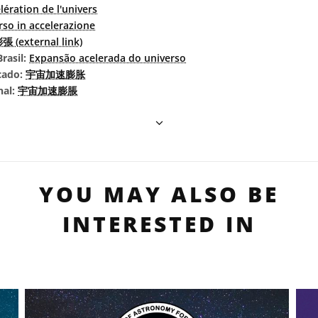
lération de l'univers
rso in accelerazione
 (external link)
rasil:
Expansão acelerada do universo
cado:
宇宙加速膨胀
nal:
宇宙加速膨脹
YOU MAY ALSO BE
INTERESTED IN