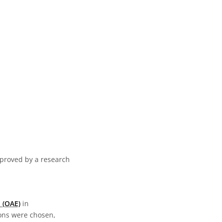
pproved by a research
 (OAE)
in
ions were chosen,