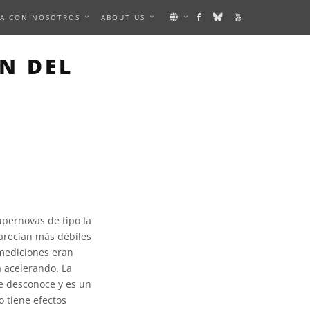
A CON NOSOTROS
ABOUT US
N DEL
upernovas de tipo Ia
parecían más débiles
 mediciones eran
a acelerando. La
se desconoce y es un
o tiene efectos