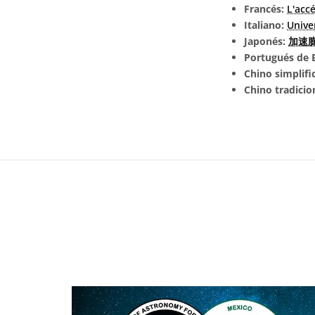
Francés:
L'accé
Italiano:
Unive
Japonés:
加速膨張
Portugués de B
Chino simplifi
Chino tradicio