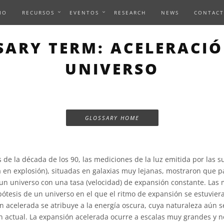
IO
RECURSOS
EVENTOS
RESEARCH
NEWS
CONTACT
SARY TERM: ACELERACIÓ
UNIVERSO
GLOSSARY HOME
s de la década de los 90, las mediciones de la luz emitida por las s
la en explosión), situadas en galaxias muy lejanas, mostraron que 
un universo con una tasa (velocidad) de expansión constante. Las
pótesis de un universo en el que el ritmo de expansión se estuvier
n acelerada se atribuye a la energía oscura, cuya naturaleza aún 
n actual. La expansión acelerada ocurre a escalas muy grandes y n