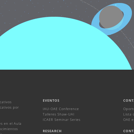
EVENTOS
CONT
cativos
ativos por
IAU-OAE Conference
Oport
Talleres Shaw-UAI
Lista
ICAER Seminar Series
OAE e
s en el Aula
ocimientos
RESEARCH
CONT