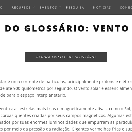
IO
RECURSOS
EVENTOS
PESQUISA
NOTÍCIAS
CONE
 DO GLOSSÁRIO: VENTO
PÁGINA INICIAL DO GLOSSÁRIO
lar é uma corrente de partículas, principalmente prótons e elétron
 de até 900 quilômetros por segundo. O vento solar é essencialmen
e para o espaço interplanetário.
ventos; as estrelas mais frias e magneticamente ativas, como o Sol
 coroas quentes criadas por seus campos magnéticos. Algumas est
nados por suas enormes luminosidades que empurram as partícula
s por meio da pressão da radiação. Gigantes vermelhas frias e sup