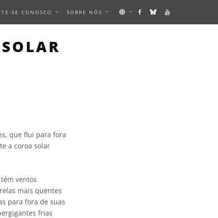
CTE-SE CONOSCO
SOBRE NÓS
 SOLAR
s, que flui para fora
te a coroa solar
, têm ventos
relas mais quentes
s para fora de suas
ergigantes frias