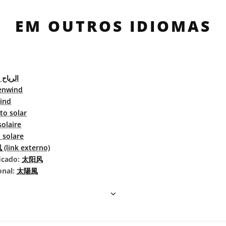
EM OUTROS IDIOMAS
الرياح
enwind
ind
to solar
solaire
 solare
(link externo)
icado:
太阳风
onal:
太陽風