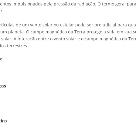
ntos impulsionados pela pressão da radiação. O termo geral par
r.
ículas de um vento solar ou estelar pode ser prejudicial para qu
um planeta. O campo magnético da Terra protege a vida em sua sup
o solar. A interação entre o vento solar e o campo magnético da Ter
os terrestres.
:
cos
ico