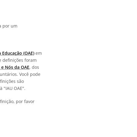
da por um
a Educação (OAE)
em
e definições foram
 e Nós da OAE
, dos
untários. Você pode
finições são
à "IAU OAE".
inição, por favor