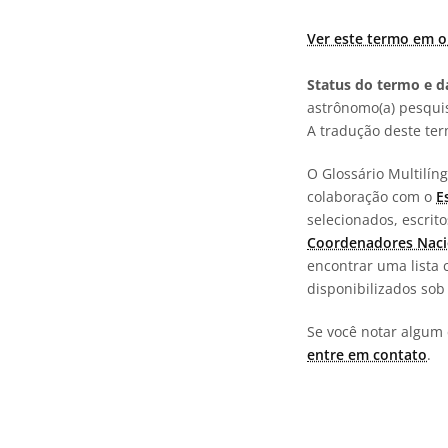
Ver este termo em o
Status do termo e da
astrônomo(a) pesquis
A tradução deste te
O Glossário Multilí
colaboração com o
E
selecionados, escrit
Coordenadores Naci
encontrar uma lista 
disponibilizados so
Se você notar algum 
entre em contato
.