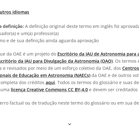
utros idiomas
 definição:
A definição original deste termo em inglês foi aprova
ador(a) e um(a) professor(a)
rmo e de sua definição ainda aguarda aprovação
ngue da OAE é um projeto do
Escritório da IAU de Astronomia para 
scritório da IAU para Divulgação da Astronomia (OAO)
. Os termos 
os e revisados por meio de um esforço coletivo da OAE, dos
Centros
onais de Educação em Astronomia (NAECs)
da OAE e de outros vol
completa dos créditos
aqui
. Todos os termos do glossário e suas de
b uma
licença Creative Commons CC BY-4.0
e devem ser creditados 
erro factual ou de tradução neste termo do glossário ou em sua def