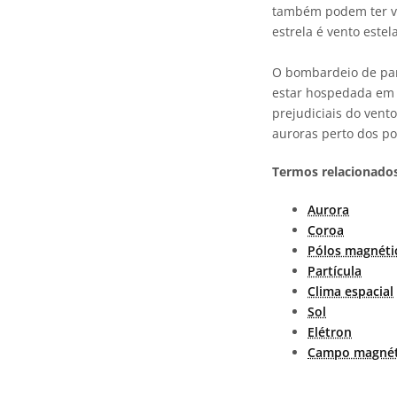
também podem ter ve
estrela é vento estela
O bombardeio de part
estar hospedada em 
prejudiciais do vent
auroras perto dos pol
Termos relacionados
Aurora
Coroa
Pólos magnéti
Partícula
Clima espacial
Sol
Elétron
Campo magnét