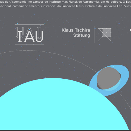
aus der Astronomie, no campus do Instituto Max Planck de Astronomia, em Heidelberg. O Escr
nacional, com financiamento substancial da Fundação Klaus Tschira e da Fundação Carl Zei