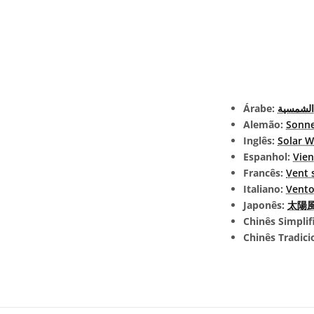
Árabe:
 الشمسية
Alemão:
Sonn
Inglês:
Solar W
Espanhol:
Vien
Francês:
Vent 
Italiano:
Vento
Japonês:
太陽風 
Chinês Simplif
Chinês Tradici