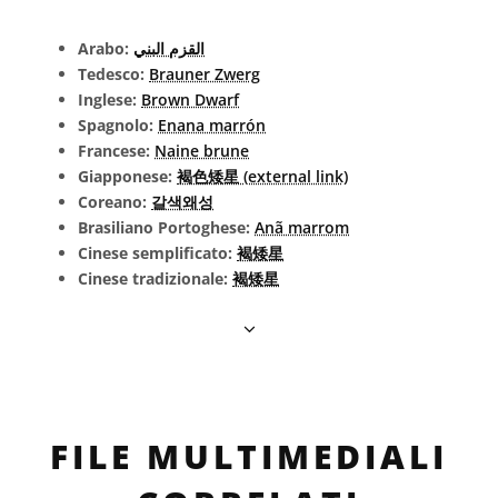
Arabo:
القزم البني
Tedesco:
Brauner Zwerg
Inglese:
Brown Dwarf
Spagnolo:
Enana marrón
Francese:
Naine brune
Giapponese:
褐色矮星 (external link)
Coreano:
갈색왜성
Brasiliano Portoghese:
Anã marrom
Cinese semplificato:
褐矮星
Cinese tradizionale:
褐矮星
FILE MULTIMEDIALI