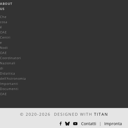
ABOUT
US
Che
cosa
é
OAE
Centri
e
Nodi
OAE
Coordinatori
Nazionali
di
Didattica
dell'Astronomia
Importanti
Documenti
OAE
© 2020-2026 DESIGNED WITH
TITAN
Contatti
|
Impronta