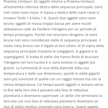
Proxima Centauri. Gli oggetti intorno a Proxima Centauri,
all'estremità inferiore destra della sequenza principale, sono
noti come nane rosse. In basso a destra delle nane rosse si
trovano Teide 1 e Kelu-1 A. Questi due oggetti sono nane
brune, oggetti di massa troppo bassa per avere nuclei
abbastanza caldi da fondere l'idrogeno per un periodo di
tempo prolungato. Poiché non bruciano idrogeno, le nane
brune non sono considerate stelle di sequenza principale. Il
nome nana bruna non è legato al loro colore. Al di sopra della
sequenza principale troviamo le subgiganti, le giganti e le
supergiganti. Si tratta di stelle che hanno finito di bruciare
l'idrogeno nel loro nucleo e si sono evolute in oggetti più
grandi. La luminosità di una stella dipende dalla sua
temperatura e dalle sue dimensioni, quindi le stelle giganti
sono più luminose di quelle con un raggio minore ma con la
stessa temperatura. Col tempo questi oggetti si avviano verso
la fine della loro vita e passano alla fase di nebulosa
planetaria o diventano supernove. Le stelle che terminano la
loro vita con una fase di nebulosa planetaria diventano un
tipo di stella residua chiamato nana bianca. Questi oggetti