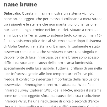
nane brune
Didascalia:
Questa immagine mostra un sistema vicino di
nane brune, oggetti che per massa si collocano a metà strada
tra i pianeti e le stelle e che non mantengono una fusione
nucleare a lungo termine nei loro nuclei. Situato a circa 6,5
anni luce dalla Terra, questo sistema (noto come Luhman 16)
è il terzo sistema più vicino al Sistema Solare dopo il sistema
di Alpha Centauri e la Stella di Barnard. Inizialmente è stato
osservato come quella che sembrava essere una singola e
debole fonte di luce infrarossa. Le nane brune sono spesso
difficili da studiare a causa della loro scarsa luminosità,
specialmente nella luce visibile. Tuttavia, brillano di più nella
luce infrarossa grazie alle loro temperature effettive più
fredde. Il confronto evidenzia l'importanza della risoluzione
osservativa. L'immagine al centro, scattata dal Wide-field
Infrared Survey Explorer (WISE) della NASA, mostra il sistema
come un unico oggetto sfocato a causa della sua risoluzione
inferiore (WISE ha una risoluzione di circa 6 secondi d'arco).
Una vista ingrandita e evidenziata dall'Osservatorio Gemini