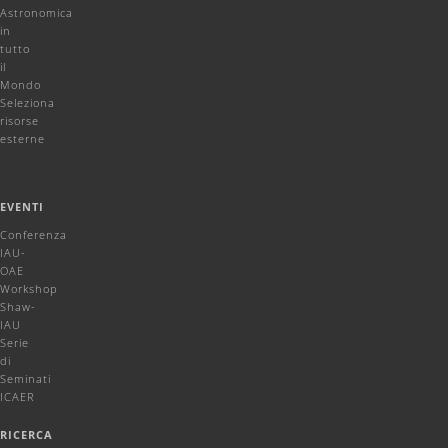
Astronomica
in
tutto
il
Mondo
Seleziona
risorse
esterne
EVENTI
Conferenza
IAU-
OAE
Workshop
Shaw-
IAU
Serie
di
Seminati
ICAER
RICERCA