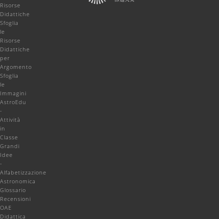
Risorse
Didattiche
Sfoglia
le
Risorse
Didattiche
per
Argomento
Sfoglia
le
Immagini
AstroEdu
-
Attività
in
Classe
Grandi
Idee
-
Alfabetizzazione
Astronomica
Glossario
Recensioni
OAE
Didattica