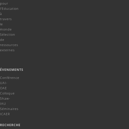
pour
l'Education
à
travers
le
monde
Sélection
de
ressources
externes
ÉVENEMENTS
Conférence
UAI-
OAE
Colloque
Shaw-
IAU
Séminaires
ICAER
RECHERCHE