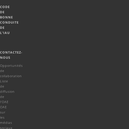
CODE
DE
BONNE
CONDUITE
DE
L'IAU
CONTACTEZ-
NOUS
Opportunités
de
collaboration
Liste
de
diffusion
de
l'OAE
OAE
sur
les
médias
sociaux