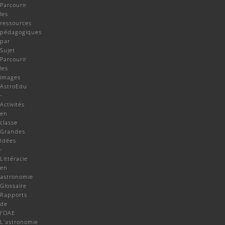
Parcourir
les
ressources
pédagogiques
par
Sujet
Parcourir
les
images
AstroEdu
-
Activités
en
classe
Grandes
Idées
-
Littéracie
en
astronomie
Glossaire
Rapports
de
l'OAE
L'astronomie