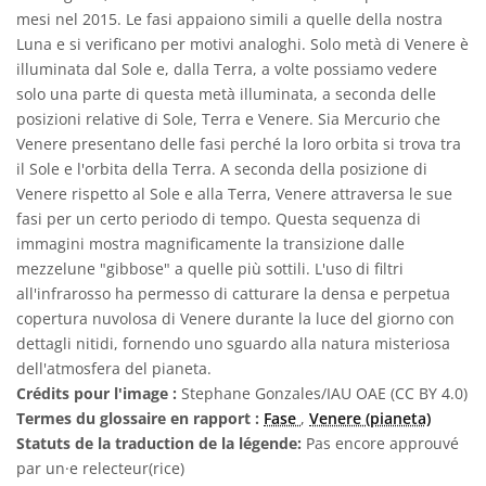
mesi nel 2015. Le fasi appaiono simili a quelle della nostra
Luna e si verificano per motivi analoghi. Solo metà di Venere è
illuminata dal Sole e, dalla Terra, a volte possiamo vedere
solo una parte di questa metà illuminata, a seconda delle
posizioni relative di Sole, Terra e Venere. Sia Mercurio che
Venere presentano delle fasi perché la loro orbita si trova tra
il Sole e l'orbita della Terra. A seconda della posizione di
Venere rispetto al Sole e alla Terra, Venere attraversa le sue
fasi per un certo periodo di tempo. Questa sequenza di
immagini mostra magnificamente la transizione dalle
mezzelune "gibbose" a quelle più sottili. L'uso di filtri
all'infrarosso ha permesso di catturare la densa e perpetua
copertura nuvolosa di Venere durante la luce del giorno con
dettagli nitidi, fornendo uno sguardo alla natura misteriosa
dell'atmosfera del pianeta.
Crédits pour l'image :
Stephane Gonzales/IAU OAE (CC BY 4.0)
Termes du glossaire en rapport :
Fase
,
Venere (pianeta)
Statuts de la traduction de la légende:
Pas encore approuvé
par un·e relecteur(rice)