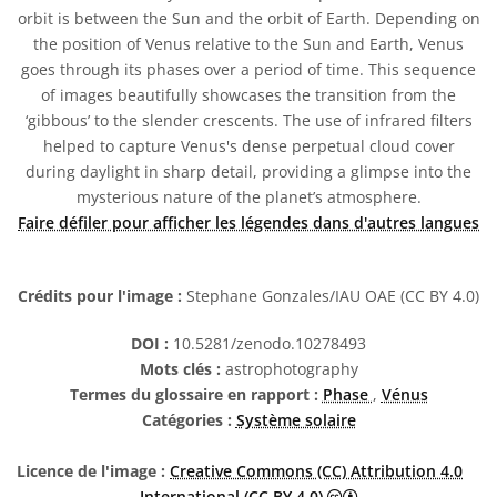
orbit is between the Sun and the orbit of Earth. Depending on
the position of Venus relative to the Sun and Earth, Venus
goes through its phases over a period of time. This sequence
of images beautifully showcases the transition from the
‘gibbous’ to the slender crescents. The use of infrared filters
helped to capture Venus's dense perpetual cloud cover
during daylight in sharp detail, providing a glimpse into the
mysterious nature of the planet’s atmosphere.
Faire défiler pour afficher les légendes dans d'autres langues
Crédits pour l'image :
Stephane Gonzales/IAU OAE (CC BY 4.0)
DOI :
10.5281/zenodo.10278493
Mots clés :
astrophotography
Termes du glossaire en rapport :
Phase
,
Vénus
Catégories :
Système solaire
Licence de l'image :
Creative Commons (CC) Attribution 4.0
Creative Commons (
International (CC BY 4.0)