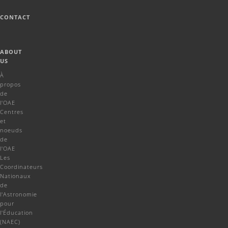
CONTACT
ABOUT
US
À
propos
de
l'OAE
Centres
et
noeuds
de
l'OAE
Les
Coordinateurs
Nationaux
de
l'Astronomie
pour
l'Éducation
(NAEC)