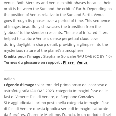
Venus. Both Mercury and Venus exhibit phases because their
orbit is between the Sun and the orbit of Earth. Depending on
the position of Venus relative to the Sun and Earth, Venus
goes through its phases over a period of time. This sequence
of images beautifully showcases the transition from the
‘gibbous’ to the slender crescents. The use of infrared filters
helped to capture Venus's dense perpetual cloud cover
during daylight in sharp detail, providing a glimpse into the
mysterious nature of the planet’s atmosphere.
Crédits pour l'image :
Stephane Gonzales/IAU OAE (CC BY 4.0)
Termes du glossaire en rapport :
Phase
,
Venus
Italien
Légende d'image :
Vincitore del primo posto del concorso di
astrofotografia IAU OAE 2023, categoria Immagini fisse delle
fasi di Venere: Fasi di Venere, di Stephane Gonzales
Si è aggiudicata il primo posto nella categoria Immagini fisse
di fasi di Venere questa ipnotica serie di immagini catturate
da Surgères, Charente-Maritime, Francia, in un periodo di sei