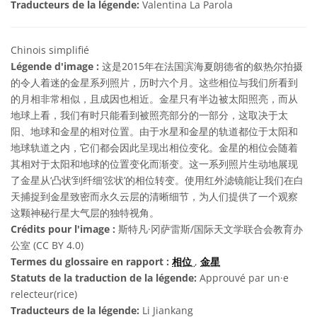
Traducteurs de la légende:
Valentina La Parola
Chinois simplifié
Légende d'image :
这是2015年在法国滨海夏朗德省的叙热尔拍摄
的令人着迷的金星系列照片，历时六个月。这些相位与我们所看到
的月相非常相似，且成因也相近。金星只有半边被太阳照亮，而从
地球上看，我们有时只能看到被照亮部分的一部分，这取决于太
阳、地球和金星的相对位置。由于水星和金星的轨道都位于太阳和
地球轨道之内，它们都会因此呈现出相位变化。金星的相位会随着
其相对于太阳和地球的位置变化而渐变。这一系列照片生动地展现
了金星从‘凸状’到纤细‘弦状’的相位转变。使用红外滤镜能让我们在白
天捕捉到金星致密而永久云层的清晰细节，为人们提供了一个观察
这颗神秘行星大气层的独特视角。
Crédits pour l'image :
斯特凡·冈萨雷斯/国际天文学联合会教育办
公室 (CC BY 4.0)
Termes du glossaire en rapport :
相位
,
金星
Statuts de la traduction de la légende:
Approuvé par un·e
relecteur(rice)
Traducteurs de la légende:
Li Jiankang