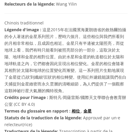
Relecteurs de la légende:
Wang Yilin
Chinois traditionnel
Légende d'image :
這是2015年在法國濱海夏朗德省的敘熱爾拍攝
的令人著迷的金星系列照片，歷時六個月。這些相位與我們所看到
的月相非常相似，且成因也相近。金星只有半邊被太陽照亮，而從
地球上看，我們有時只能看到被照亮部分的一部分，這取決於太
陽、地球和金星的相對位置。由於水星和金星的軌道都位於太陽和
地球軌道之內，它們都會因此呈現出相位變化。金星的相位會隨著
其相對於太陽和地球的位置變化而漸變。這一系列照片生動地展現
了金星從‘凸狀’到纖細‘弦狀’的相位轉變。使用紅外濾鏡能讓我們在白
天捕捉到金星緻密而永久雲層的清晰細節，為人們提供了一個觀察
這顆神祕行星大氣層的獨特視角。
Crédits pour l'image :
斯特凡·岡薩雷斯/國際天文學聯合會教育辦
公室 (CC BY 4.0)
Termes du glossaire en rapport :
相位
,
金星
Statuts de la traduction de la légende:
Approuvé par un·e
relecteur(rice)
Traducteurs de la légende:
Transcription à partir de la