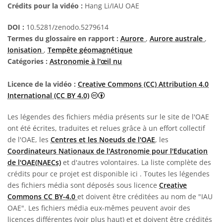
Crédits pour la vidéo :
Hang Li/IAU OAE
DOI :
10.5281/zenodo.5279614
Termes du glossaire en rapport :
Aurore
,
Aurore australe
,
Ionisation
,
Tempête géomagnétique
Catégories :
Astronomie à l'œil nu
Licence de la vidéo :
Creative Commons (CC) Attribution 4.0
Creative Commons (CC) Attribution 4
International (CC BY 4.0)
Les légendes des fichiers média présents sur le site de l'OAE
ont été écrites, traduites et relues grâce à un effort collectif
de l'OAE, les
Centres et les Noeuds de l'OAE
, les
Coordinateurs Nationaux de l'Astronomie pour l'Education
de l'OAE(NAECs)
et d'autres volontaires. La liste complète des
crédits pour ce projet est disponible ici
. Toutes les légendes
des fichiers média sont déposés sous licence
Creative
Commons CC BY-4.0
et doivent être créditées au nom de "IAU
OAE". Les fichiers média eux-mêmes peuvent avoir des
licences différentes (voir plus haut) et et doivent être crédités