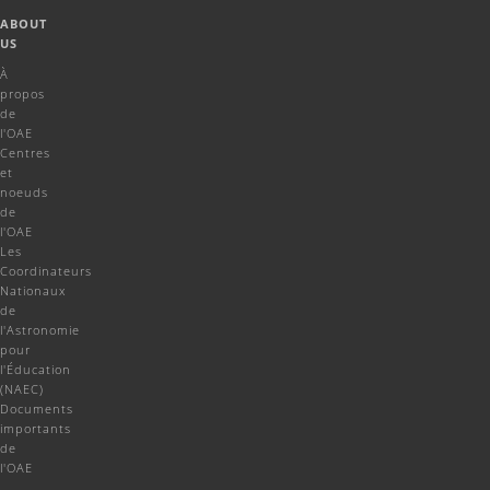
ABOUT
US
À
propos
de
l'OAE
Centres
et
noeuds
de
l'OAE
Les
Coordinateurs
Nationaux
de
l'Astronomie
pour
l'Éducation
(NAEC)
Documents
importants
de
l'OAE