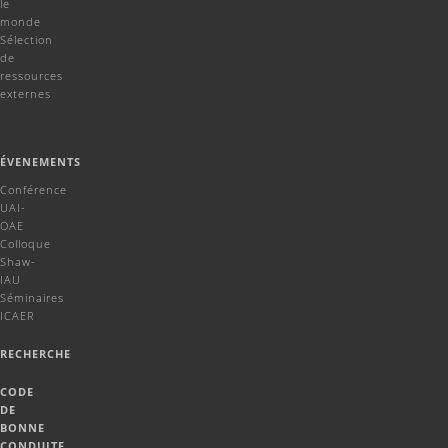
le
monde
Sélection
de
ressources
externes
ÉVENEMENTS
Conférence
UAI-
OAE
Colloque
Shaw-
IAU
Séminaires
ICAER
RECHERCHE
CODE
DE
BONNE
CONDUITE