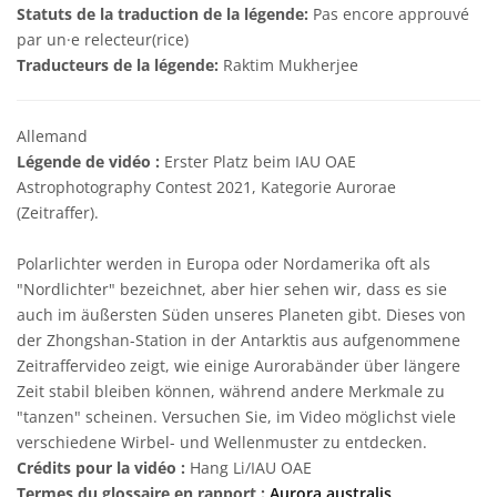
Statuts de la traduction de la légende:
Pas encore approuvé
par un·e relecteur(rice)
Traducteurs de la légende:
Raktim Mukherjee
Allemand
Légende de vidéo :
Erster Platz beim IAU OAE
Astrophotography Contest 2021, Kategorie Aurorae
(Zeitraffer).
Polarlichter werden in Europa oder Nordamerika oft als
"Nordlichter" bezeichnet, aber hier sehen wir, dass es sie
auch im äußersten Süden unseres Planeten gibt. Dieses von
der Zhongshan-Station in der Antarktis aus aufgenommene
Zeitraffervideo zeigt, wie einige Aurorabänder über längere
Zeit stabil bleiben können, während andere Merkmale zu
"tanzen" scheinen. Versuchen Sie, im Video möglichst viele
verschiedene Wirbel- und Wellenmuster zu entdecken.
Crédits pour la vidéo :
Hang Li/IAU OAE
Termes du glossaire en rapport :
Aurora australis
,