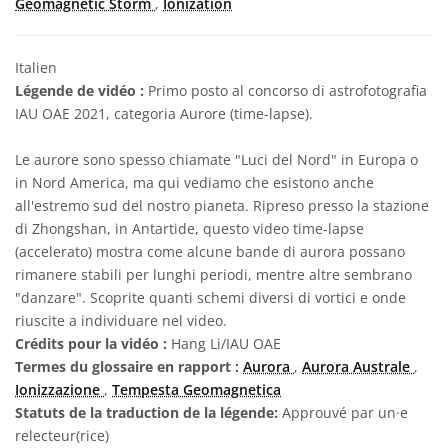
Geomagnetic Storm
,
Ionization
Italien
Légende de vidéo :
Primo posto al concorso di astrofotografia
IAU OAE 2021, categoria Aurore (time-lapse).
Le aurore sono spesso chiamate "Luci del Nord" in Europa o
in Nord America, ma qui vediamo che esistono anche
all'estremo sud del nostro pianeta. Ripreso presso la stazione
di Zhongshan, in Antartide, questo video time-lapse
(accelerato) mostra come alcune bande di aurora possano
rimanere stabili per lunghi periodi, mentre altre sembrano
"danzare". Scoprite quanti schemi diversi di vortici e onde
riuscite a individuare nel video.
Crédits pour la vidéo :
Hang Li/IAU OAE
Termes du glossaire en rapport :
Aurora
,
Aurora Australe
,
Ionizzazione
,
Tempesta Geomagnetica
Statuts de la traduction de la légende:
Approuvé par un·e
relecteur(rice)