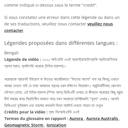
comme indiqué ci-dessus sous le terme "credit".
Si vous constatez une erreur dans cette légende ou dans un
de ses traductions, veuillez nous contacter
veuillez nous
contacter
.
Légendes proposées dans différentes langues :
Bengali
Légende de vidéo :
২০২১ আইএইউ ওএই অ্যাস্ট্রোফটোগ্রাফি প্রতিযোগিতায়
প্রথম স্থান, ক্যাটাগরি অরোরা (টাইম-ল্যাপস)।
অরোরাকে প্রায়শই ইউরোপ বা উত্তর আমেরিকাতে "উত্তর আলো" বলা হয় কিন্তু এখানে
আমরা দেখতে পাই যে তারা আমাদের গ্রহের চরম দক্ষিণেও বিদ্যমান। অ্যান্টার্কটিকার ঝোংশান
স্টেশনে তোলা, এই টাইম-ল্যাপস (স্পিড আপ) ভিডিওটি দেখায় যে কীভাবে অরোরার কিছু ব্যান্ড
দীর্ঘ সময়ের জন্য স্থিতিশীল থাকতে পারে যখন অন্যান্য বৈশিষ্ট্যগুলি "নৃত্য" দেখায়। আপনি
ভিডিওতে ঘূর্ণায়মান এবং তরঙ্গের কতগুলি ভিন্ন প্যাটার্ন দেখতে পারেন তা দেখুন৷
Crédits pour la vidéo :
হ্যাং লি/আইএইউ ওএই
Termes du glossaire en rapport :
Aurora
,
Aurora Australis
,
Geomagnetic Storm
,
Ionization