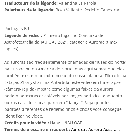
Traducteurs de la légende:
Valentina La Parola
Relecteurs de la légende:
Rosa Valiante, Rodolfo Canestrari
Portugais BR
Légende de vidéo :
Primeiro lugar no Concurso de
Astrofotografia da IAU OAE 2021, categoria Aurorae (time-
lapses).
As auroras são frequentemente chamadas de “luzes do norte”
na Europa ou na América do Norte, mas aqui vemos que elas
também existem no extremo sul do nosso planeta. Filmado na
Estação Zhongshan, na Antártida, este vídeo em time-lapse
(câmera-rápida) mostra como algumas faixas da aurora
podem permanecer estáveis por longos períodos, enquanto
outras características parecem “dançar”. Veja quantos
padrões diferentes de redemoinhos e ondas você consegue
identificar no vídeo.
Crédits pour la vidéo :
Hang Li/IAU OAE
Termes du glossaire en rapport :
Aurora
,
Aurora Austral
,