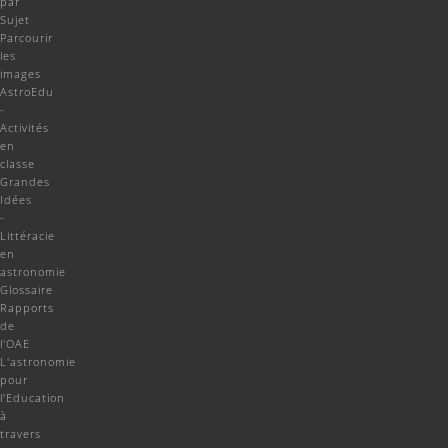
par
Sujet
Parcourir
les
images
AstroEdu
-
Activités
en
classe
Grandes
Idées
-
Littéracie
en
astronomie
Glossaire
Rapports
de
l'OAE
L'astronomie
pour
l'Education
à
travers