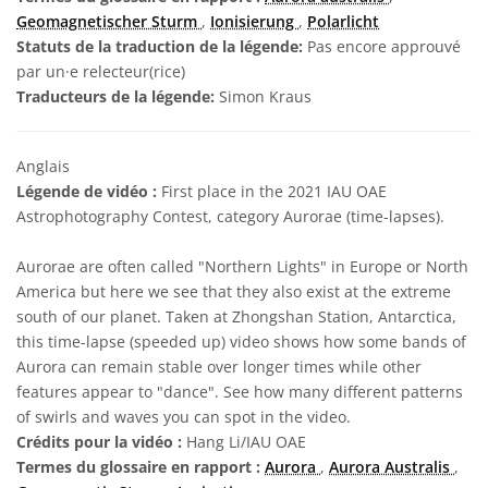
Geomagnetischer Sturm
,
Ionisierung
,
Polarlicht
Statuts de la traduction de la légende:
Pas encore approuvé
par un·e relecteur(rice)
Traducteurs de la légende:
Simon Kraus
Anglais
Légende de vidéo :
First place in the 2021 IAU OAE
Astrophotography Contest, category Aurorae (time-lapses).
Aurorae are often called "Northern Lights" in Europe or North
America but here we see that they also exist at the extreme
south of our planet. Taken at Zhongshan Station, Antarctica,
this time-lapse (speeded up) video shows how some bands of
Aurora can remain stable over longer times while other
features appear to "dance". See how many different patterns
of swirls and waves you can spot in the video.
Crédits pour la vidéo :
Hang Li/IAU OAE
Termes du glossaire en rapport :
Aurora
,
Aurora Australis
,