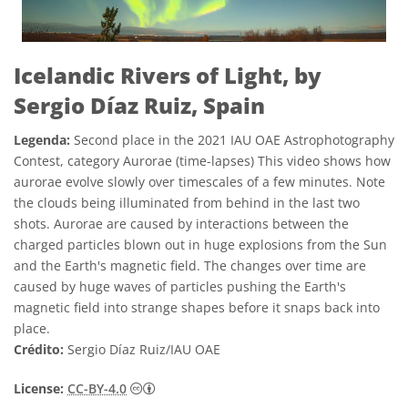
Icelandic Rivers of Light, by
Sergio Díaz Ruiz, Spain
Legenda:
Second place in the 2021 IAU OAE Astrophotography
Contest, category Aurorae (time-lapses) This video shows how
aurorae evolve slowly over timescales of a few minutes. Note
the clouds being illuminated from behind in the last two
shots. Aurorae are caused by interactions between the
charged particles blown out in huge explosions from the Sun
and the Earth's magnetic field. The changes over time are
caused by huge waves of particles pushing the Earth's
magnetic field into strange shapes before it snaps back into
place.
Crédito:
Sergio Díaz Ruiz/IAU OAE
Creative Commons Attribution 4.0 Internat
License:
CC-BY-4.0