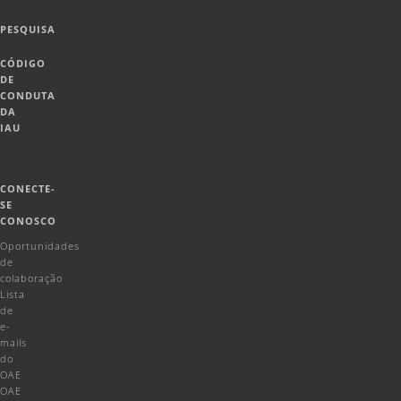
PESQUISA
CÓDIGO
DE
CONDUTA
DA
IAU
CONECTE-
SE
CONOSCO
Oportunidades
de
colaboração
Lista
de
e-
mails
do
OAE
OAE