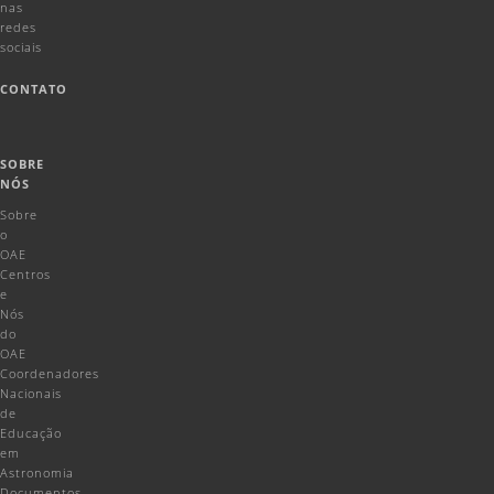
nas
redes
sociais
CONTATO
SOBRE
NÓS
Sobre
o
OAE
Centros
e
Nós
do
OAE
Coordenadores
Nacionais
de
Educação
em
Astronomia
Documentos