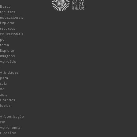
Buscar
recursos
educacionais
Explorar
recursos
educacionais
por
tema
Explorar
imagens
AstroEdu
-
Atividades
para
sala
de
aula
Grandes
Ideias
-
Alfabetização
em
Astronomia
Glossário