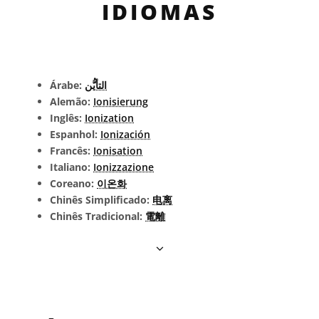
IDIOMAS
Árabe:
التأيُّن
Alemão:
Ionisierung
Inglês:
Ionization
Espanhol:
Ionización
Francês:
Ionisation
Italiano:
Ionizzazione
Coreano:
이온화
Chinês Simplificado:
电离
Chinês Tradicional:
電離