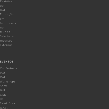
Revisões
do
OAE
Educação
em
Astronomia
no
Mundo
Selecionar
recursos
externos
EVENTOS
Conferência
IAU-
OAE
Workshops
Shaw-
IAU
Ciclo
de
Seminários
ICAER