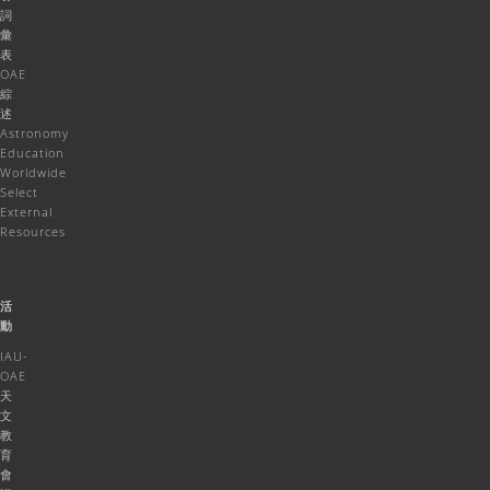
詞
彙
表
OAE
綜
述
Astronomy
Education
Worldwide
Select
External
Resources
活
動
IAU-
OAE
天
文
教
育
會