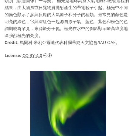
類別（靜態圖像）一等獎。 極光是地球高層大氣電離和激發過程的
結果，由太陽風或日冕物質拋射產生的帶電粒子引起。極光中不同
的顏色顯示了參與反應的大氣原子和分子的種類。最常見的顏色是
明亮的綠色，它與深紅色一起源自原子氧。藍色、紫色和粉色的色
調則較為罕見，來源於分子氮。極光在水中的倒影顯示瞭高緯度地
區強烈極光的亮度。
Credit:
馬爾科·米利亞爾迪代表科爾蒂納天文協會/IAU OAE。
Creative Commons 姓名標示 4.0 國際 (CC BY
License:
CC-BY-4.0