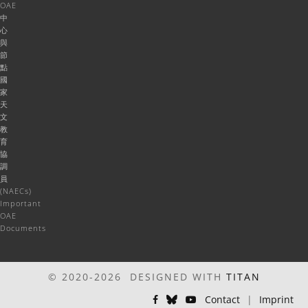
OAE
中
心
與
節
點
國
家
天
文
教
育
協
調
員
(NAECs)
Important
OAE
Documents
© 2020-2026 DESIGNED WITH
TITAN
Contact
|
Imprint