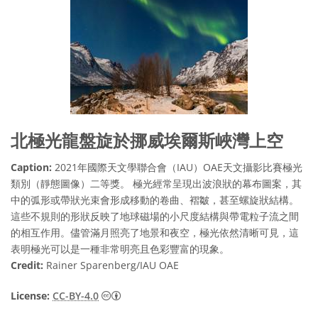
北極光龍盤旋於挪威埃爾斯峽灣上空
Caption:
2021年國際天文學聯合會（IAU）OAE天文攝影比賽極光
類別（靜態圖像）二等獎。 極光經常呈現出波浪狀的幕布圖案，其
中的弧形或帶狀光束會形成移動的卷曲、褶皺，甚至螺旋狀結構。
這些不規則的形狀反映了地球磁場的小尺度結構與帶電粒子流之間
的相互作用。儘管滿月照亮了地景和夜空，極光依然清晰可見，這
表明極光可以是一種非常明亮且色彩豐富的現象。
Credit:
Rainer Sparenberg/IAU OAE
Creative Commons 姓名標示 4.0 國際 (CC BY
License:
CC-BY-4.0