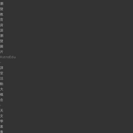
瀏
覽
教
育
資
源
瀏
覽
圖
片
AstroEdu
-
課
堂
活
動
大
概
念
-
天
文
學
素
養