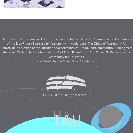
The Office of Astronomy for Education is hosted by the Haus der Astronomie on the campus
of the Max Planck Institute for Astronomy in Heidelberg. The Office of Astronomy for
Education is an office of the International Astronomical Union, with substantial funding from
the Klaus Tschira Foundation and the Carl Zeiss Foundation. The Shaw-IAU Workshops on
Astronomy for Education
are funded by the Shaw Prize Foundation.