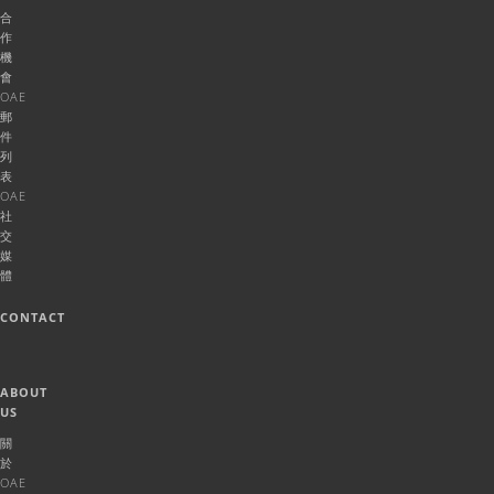
合
作
機
會
OAE
郵
件
列
表
OAE
社
交
媒
體
CONTACT
ABOUT
US
關
於
OAE