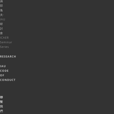
議
邵
逸
夫-
IAU
研
討
會
ICAER
Seminar
Series
RESEARCH
IAU
CODE
OF
CONDUCT
聯
繫
我
們