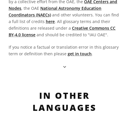
by a collective effort from the OAE, the
OAE Centers and
Nodes
, the OAE
National Astronomy Education
Coordinators (NAECs)
and other volunteers. You can find
a full list of credits
here
. All glossary terms and their
definitions are released under a
Creative Commons CC
BY-4.0 license
and should be credited to "IAU OAE".
If you notice a factual or translation error in this glossary
term or definition then please
get in touch
.
IN OTHER
LANGUAGES