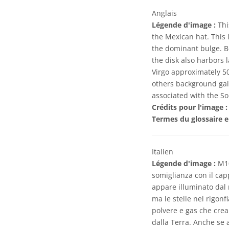
Anglais
Légende d'image :
Thi
the Mexican hat. This 
the dominant bulge. Bo
the disk also harbors 
Virgo approximately 50
others background gala
associated with the S
Crédits pour l'image :
Termes du glossaire e
Italien
Légende d'image :
M10
somiglianza con il cap
appare illuminato dal 
ma le stelle nel rigon
polvere e gas che crea
dalla Terra. Anche se a