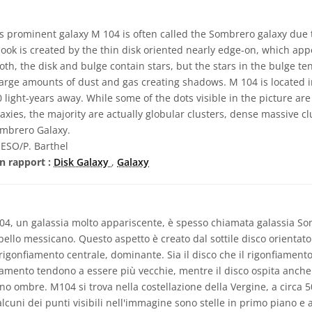
s prominent galaxy M 104 is often called the Sombrero galaxy due 
look is created by the thin disk oriented nearly edge-on, which ap
th, the disk and bulge contain stars, but the stars in the bulge ten
large amounts of dust and gas creating shadows. M 104 is located i
 light-years away. While some of the dots visible in the picture ar
xies, the majority are actually globular clusters, dense massive clu
ombrero Galaxy.
ESO/P. Barthel
n rapport :
Disk Galaxy
,
Galaxy
4, un galassia molto appariscente, è spesso chiamata galassia So
pello messicano. Questo aspetto è creato dal sottile disco orientato 
rigonfiamento centrale, dominante. Sia il disco che il rigonfiament
fiamento tendono a essere più vecchie, mentre il disco ospita anche
no ombre. M104 si trova nella costellazione della Vergine, a circa 5
lcuni dei punti visibili nell'immagine sono stelle in primo piano e a