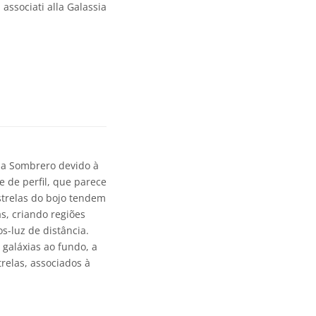
associati alla Galassia
ia Sombrero devido à
 de perfil, que parece
strelas do bojo tendem
s, criando regiões
s-luz de distância.
galáxias ao fundo, a
relas, associados à