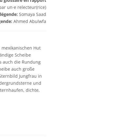
 glossaire en rapport :
r un·e relecteur(rice)
 légende:
Somaya Saad
égende:
Ahmed Abulwfa
em mexikanischen Hut
tändige Scheibe
ls auch die Rundung
cheibe auch große
ternbild Jungfrau in
rdergrundsterne und
ternhaufen, dichte,