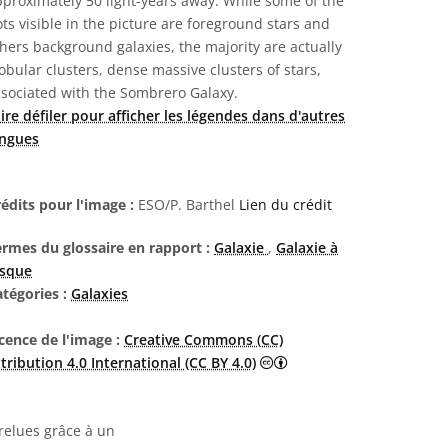
proximately 50 light-years away. While some of the
ts visible in the picture are foreground stars and
hers background galaxies, the majority are actually
obular clusters, dense massive clusters of stars,
sociated with the Sombrero Galaxy.
ire défiler pour afficher les légendes dans d'autres
angues
édits pour l'image :
ESO/P. Barthel
Lien du crédit
ermes du glossaire en rapport :
Galaxie
,
Galaxie à
isque
atégories :
Galaxies
cence de l'image :
Creative Commons (CC)
Creative Commons (CC) A
tribution 4.0 International (CC BY 4.0)
 relues grâce à un