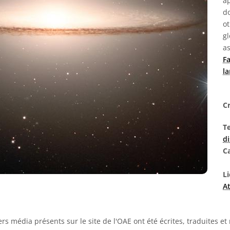
ap
do
ot
gl
as
Fa
l
Cr
T
d
C
Li
At
rs média présents sur le site de l'OAE ont été écrites, traduites et