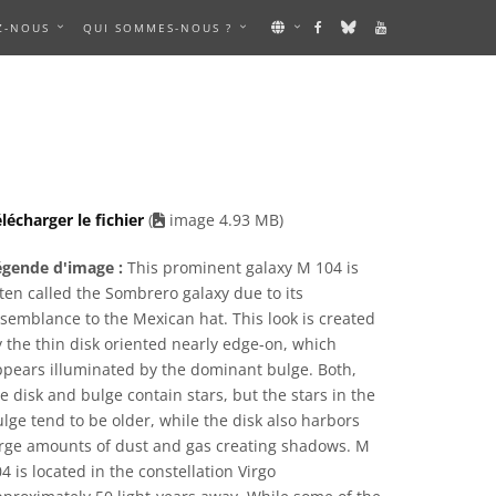
Z-NOUS
QUI SOMMES-NOUS ?
S AN IMAGE
lécharger le fichier
(
image 4.93 MB)
égende d'image :
This prominent galaxy M 104 is
ten called the Sombrero galaxy due to its
semblance to the Mexican hat. This look is created
 the thin disk oriented nearly edge-on, which
pears illuminated by the dominant bulge. Both,
e disk and bulge contain stars, but the stars in the
lge tend to be older, while the disk also harbors
arge amounts of dust and gas creating shadows. M
4 is located in the constellation Virgo