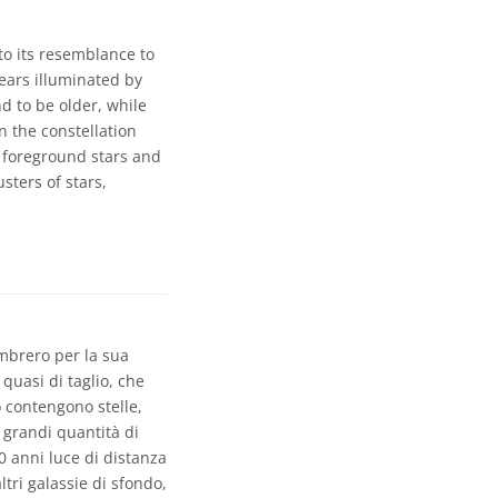
to its resemblance to
pears illuminated by
d to be older, while
n the constellation
e foreground stars and
sters of stars,
mbrero per la sua
quasi di taglio, che
o contengono stelle,
 grandi quantità di
0 anni luce di distanza
ltri galassie di sfondo,