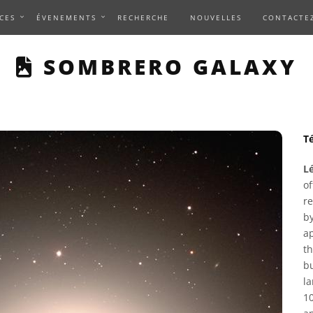
CES
ÉVENEMENTS
RECHERCHE
NOUVELLES
CONTACTE
THIS PAGE DESCRIBE
SOMBRERO GALAXY
Té
L
of
re
by
ap
th
bu
l
10