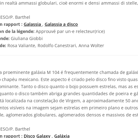
in realtà ammassi globulari, cioè enormi e densi ammassi di stelle, 
ESO/P. Barthel
n rapport :
Galassia
,
Galassia a disco
on de la légende:
Approuvé par un·e relecteur(rice)
ende:
Giuliana Giobbi
nde:
Rosa Valiante, Rodolfo Canestrari, Anna Wolter
a proeminente galáxia M 104 é frequentemente chamada de galáx
chapéu mexicano. Este aspecto é criado pelo disco fino visto quase
ominante. Tanto o disco quanto o bojo possuem estrelas, mas as e
nquanto o disco também abriga grandes quantidades de poeira e gá
tá localizada na constelação de Virgem, a aproximadamente 50 ano
tos visíveis na imagem sejam estrelas em primeiro plano e outros 
de, aglomerados globulares, aglomerados densos e massivos de est
ESO/P. Barthel
n rapport :
Disco Galaxy
,
Galáxia