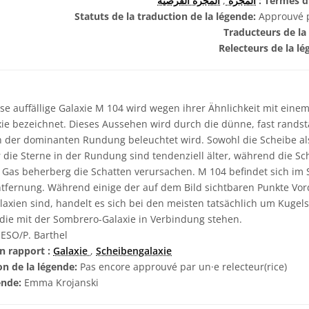
المجرة القرصية
,
المجرة
Termes du
Statuts de la traduction de la légende:
Approuvé pa
Traducteurs de la
Relecteurs de la l
se auffällige Galaxie M 104 wird wegen ihrer Ähnlichkeit mit ein
xie bezeichnet. Dieses Aussehen wird durch die dünne, fast rands
n der dominanten Rundung beleuchtet wird. Sowohl die Scheibe a
r die Sterne in der Rundung sind tendenziell älter, während die S
as beherberg die Schatten verursachen. M 104 befindet sich im S
ntfernung. Während einige der auf dem Bild sichtbaren Punkte Vo
axien sind, handelt es sich bei den meisten tatsächlich um Kugels
die mit der Sombrero-Galaxie in Verbindung stehen.
ESO/P. Barthel
n rapport :
Galaxie
,
Scheibengalaxie
on de la légende:
Pas encore approuvé par un·e relecteur(rice)
ende:
Emma Krojanski