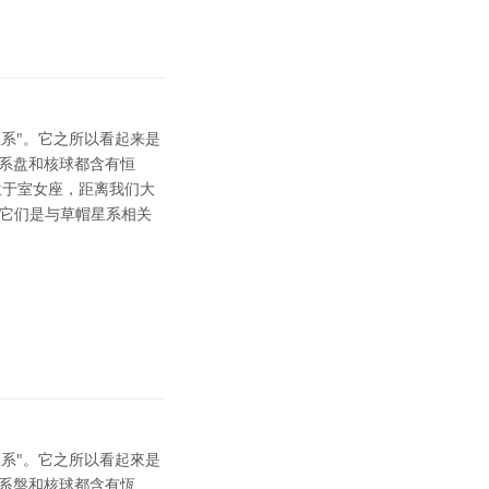
星系"。它之所以看起来是
星系盘和核球都含有恒
位于室女座，距离我们大
，它们是与草帽星系相关
星系"。它之所以看起來是
星系盤和核球都含有恆