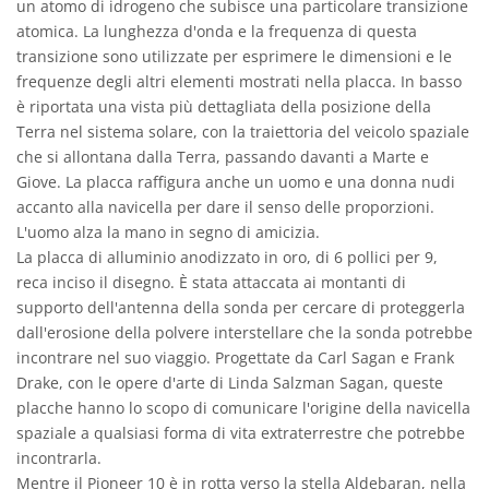
un atomo di idrogeno che subisce una particolare transizione
atomica. La lunghezza d'onda e la frequenza di questa
transizione sono utilizzate per esprimere le dimensioni e le
frequenze degli altri elementi mostrati nella placca. In basso
è riportata una vista più dettagliata della posizione della
Terra nel sistema solare, con la traiettoria del veicolo spaziale
che si allontana dalla Terra, passando davanti a Marte e
Giove. La placca raffigura anche un uomo e una donna nudi
accanto alla navicella per dare il senso delle proporzioni.
L'uomo alza la mano in segno di amicizia.
La placca di alluminio anodizzato in oro, di 6 pollici per 9,
reca inciso il disegno. È stata attaccata ai montanti di
supporto dell'antenna della sonda per cercare di proteggerla
dall'erosione della polvere interstellare che la sonda potrebbe
incontrare nel suo viaggio. Progettate da Carl Sagan e Frank
Drake, con le opere d'arte di Linda Salzman Sagan, queste
placche hanno lo scopo di comunicare l'origine della navicella
spaziale a qualsiasi forma di vita extraterrestre che potrebbe
incontrarla.
Mentre il Pioneer 10 è in rotta verso la stella Aldebaran, nella