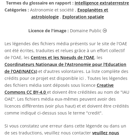
Termes du glossaire en rapport :
Intelligence extraterrestre
Catégories :
Astronomie et société ,
Exoplanètes et
astrobiologie
,
Exploration spatiale
Domaine Publi
Licence de l'image :
Domaine Public
Les légendes des fichiers média présents sur le site de l'OAE
ont été écrites, traduites et relues grâce à un effort collectif
de l'OAE, les
Centres et les Noeuds de l'OAE
, les
Coordinateurs Nationaux de l'Astronomie pour l'Education
de l'OAE(NAECs)
et d'autres volontaires. La liste complète des
crédits pour ce projet est disponible ici
. Toutes les légendes
des fichiers média sont déposés sous licence
Creative
Commons CC BY-4.0
et doivent être créditées au nom de "IAU
OAE". Les fichiers média eux-mêmes peuvent avoir des
licences différentes (voir plus haut) et et doivent être crédités
comme indiqué ci-dessus sous le terme "credit".
Si vous constatez une erreur dans cette légende ou dans un
de ses traductions, veuillez nous contacter
veuillez nous