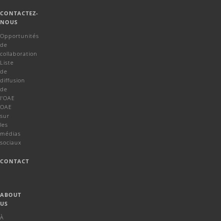
CONTACTEZ-
NOUS
Opportunités
de
collaboration
Liste
de
diffusion
de
l'OAE
OAE
sur
les
médias
sociaux
CONTACT
ABOUT
US
À