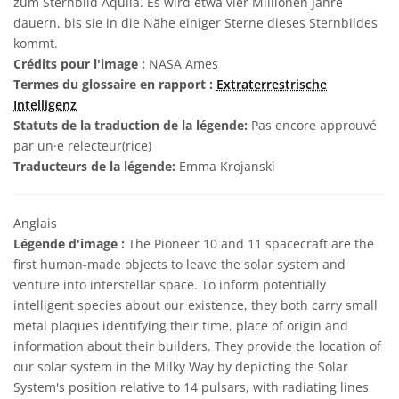
zum Sternbild Aquila. Es wird etwa vier Millionen Jahre
dauern, bis sie in die Nähe einiger Sterne dieses Sternbildes
kommt.
Crédits pour l'image :
NASA Ames
Termes du glossaire en rapport :
Extraterrestrische
Intelligenz
Statuts de la traduction de la légende:
Pas encore approuvé
par un·e relecteur(rice)
Traducteurs de la légende:
Emma Krojanski
Anglais
Légende d'image :
The Pioneer 10 and 11 spacecraft are the
first human-made objects to leave the solar system and
venture into interstellar space. To inform potentially
intelligent species about our existence, they both carry small
metal plaques identifying their time, place of origin and
information about their builders. They provide the location of
our solar system in the Milky Way by depicting the Solar
System's position relative to 14 pulsars, with radiating lines