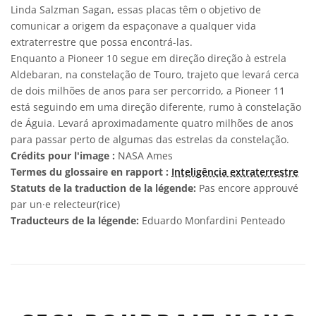
Linda Salzman Sagan, essas placas têm o objetivo de
comunicar a origem da espaçonave a qualquer vida
extraterrestre que possa encontrá-las.
Enquanto a Pioneer 10 segue em direção direção à estrela
Aldebaran, na constelação de Touro, trajeto que levará cerca
de dois milhões de anos para ser percorrido, a Pioneer 11
está seguindo em uma direção diferente, rumo à constelação
de Águia. Levará aproximadamente quatro milhões de anos
para passar perto de algumas das estrelas da constelação.
Crédits pour l'image :
NASA Ames
Termes du glossaire en rapport :
Inteligência extraterrestre
Statuts de la traduction de la légende:
Pas encore approuvé
par un·e relecteur(rice)
Traducteurs de la légende:
Eduardo Monfardini Penteado