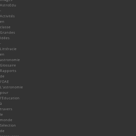
AstroEdu
-
Activités
en
classe
Grandes
Idées
-
Littéracie
en
astronomie
Glossaire
Rapports
de
l'OAE
L'astronomie
pour
l'Education
à
travers
le
monde
Sélection
de