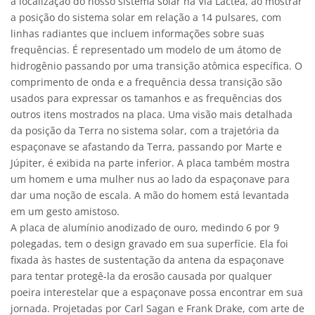
a localização do nosso sistema solar na Via Láctea, ao mostrar
a posição do sistema solar em relação a 14 pulsares, com
linhas radiantes que incluem informações sobre suas
frequências. É representado um modelo de um átomo de
hidrogênio passando por uma transição atômica específica. O
comprimento de onda e a frequência dessa transição são
usados para expressar os tamanhos e as frequências dos
outros itens mostrados na placa. Uma visão mais detalhada
da posição da Terra no sistema solar, com a trajetória da
espaçonave se afastando da Terra, passando por Marte e
Júpiter, é exibida na parte inferior. A placa também mostra
um homem e uma mulher nus ao lado da espaçonave para
dar uma noção de escala. A mão do homem está levantada
em um gesto amistoso.
A placa de alumínio anodizado de ouro, medindo 6 por 9
polegadas, tem o design gravado em sua superfície. Ela foi
fixada às hastes de sustentação da antena da espaçonave
para tentar protegê-la da erosão causada por qualquer
poeira interestelar que a espaçonave possa encontrar em sua
jornada. Projetadas por Carl Sagan e Frank Drake, com arte de