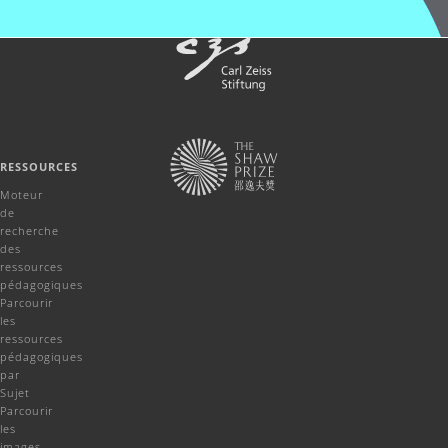
RESSOURCES
Moteur
de
recherche
des
ressources
pédagogiques
Parcourir
les
ressources
pédagogiques
par
Sujet
Parcourir
les
images