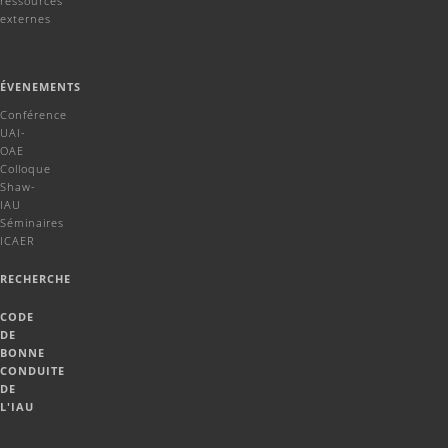
ressources
externes
ÉVENEMENTS
Conférence
UAI-
OAE
Colloque
Shaw-
IAU
Séminaires
ICAER
RECHERCHE
CODE
DE
BONNE
CONDUITE
DE
L'IAU