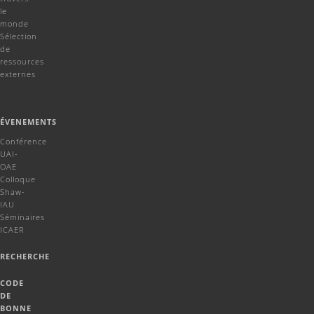
le
monde
Sélection
de
ressources
externes
ÉVENEMENTS
Conférence
UAI-
OAE
Colloque
Shaw-
IAU
Séminaires
ICAER
RECHERCHE
CODE
DE
BONNE