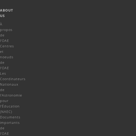
ABOUT
US
À
propos
de
l'OAE
Centres
et
noeuds
de
l'OAE
Les
Coordinateurs
Nationaux
de
l'Astronomie
pour
l'Éducation
(NAEC)
Documents
importants
de
l'OAE