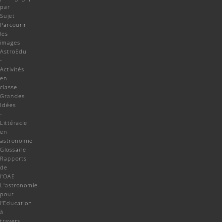
par
Sujet
Parcourir
les
images
AstroEdu
-
Activités
en
classe
Grandes
Idées
-
Littéracie
en
astronomie
Glossaire
Rapports
de
l'OAE
L'astronomie
pour
l'Education
à
travers