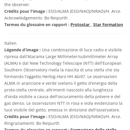
the observer.
Crédits pour l'image :
ESO/ALMA (ESO/NAOJ/NRAO)/H. Arce.
Acknowledgements: Bo Reipurth
Termes du glossaire en rapport :
Protostar
,
Star Formation
Italien
Légende d'image :
Una combinazione di luce radio e visibile
ripresa dall'Atacama Large Millimeter/submillimeter Array
(ALMA) e dal New Technology Telescope (NTT) dell'European
Southern Observatory rivela la nascita di una stella che sta
formando l'oggetto Herbig-Haro HH 46/47. Le osservazioni
ALMA in arancione e verde svelano il getto d'energia della
proto-stella centrale, altrimenti nascosto alla lunghezza
d'onda visibile a causa dell'oscuramento della polvere e del
gas denso. Le osservazioni NTT in rosa e viola evidenziano la
luce visibile del getto, emessa in direzione dell'osservatore.
Crédits pour l'image :
ESO/ALMA (ESO/NAOJ/NRAO)/H. Arce.
Ringraziamenti: Bo Reipurth
Termes du glossaire en rapport :
Formazione delle stelle
,