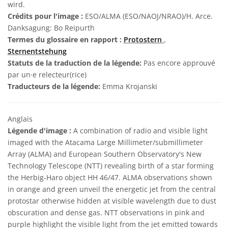
wird.
Crédits pour l'image :
ESO/ALMA (ESO/NAOJ/NRAO)/H. Arce.
Danksagung: Bo Reipurth
Termes du glossaire en rapport :
Protostern
,
Sternentstehung
Statuts de la traduction de la légende:
Pas encore approuvé
par un·e relecteur(rice)
Traducteurs de la légende:
Emma Krojanski
Anglais
Légende d'image :
A combination of radio and visible light
imaged with the Atacama Large Millimeter/submillimeter
Array (ALMA) and European Southern Observatory's New
Technology Telescope (NTT) revealing birth of a star forming
the Herbig-Haro object HH 46/47. ALMA observations shown
in orange and green unveil the energetic jet from the central
protostar otherwise hidden at visible wavelength due to dust
obscuration and dense gas. NTT observations in pink and
purple highlight the visible light from the jet emitted towards