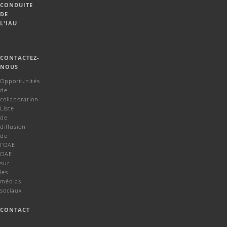
CONDUITE
DE
L'IAU
CONTACTEZ-
NOUS
Opportunités
de
collaboration
Liste
de
diffusion
de
l'OAE
OAE
sur
les
médias
sociaux
CONTACT