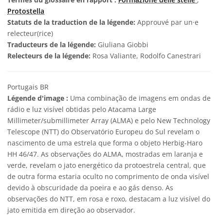
Protostella
Statuts de la traduction de la légende:
Approuvé par un·e
relecteur(rice)
Traducteurs de la légende:
Giuliana Giobbi
Relecteurs de la légende:
Rosa Valiante, Rodolfo Canestrari
Portugais BR
Légende d'image :
Uma combinação de imagens em ondas de
rádio e luz visível obtidas pelo Atacama Large
Millimeter/submillimeter Array (ALMA) e pelo New Technology
Telescope (NTT) do Observatório Europeu do Sul revelam o
nascimento de uma estrela que forma o objeto Herbig-Haro
HH 46/47. As observações do ALMA, mostradas em laranja e
verde, revelam o jato energético da protoestrela central, que
de outra forma estaria oculto no comprimento de onda visível
devido à obscuridade da poeira e ao gás denso. As
observações do NTT, em rosa e roxo, destacam a luz visível do
jato emitida em direção ao observador.