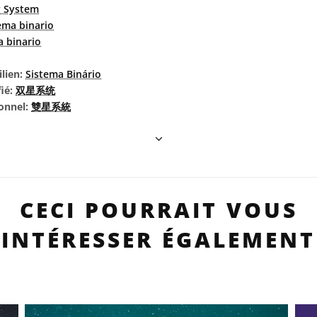
y System
ema binario
a binario
ilien:
Sistema Binário
fié:
双星系统
ionnel:
雙星系統
CECI POURRAIT VOUS
INTÉRESSER ÉGALEMENT