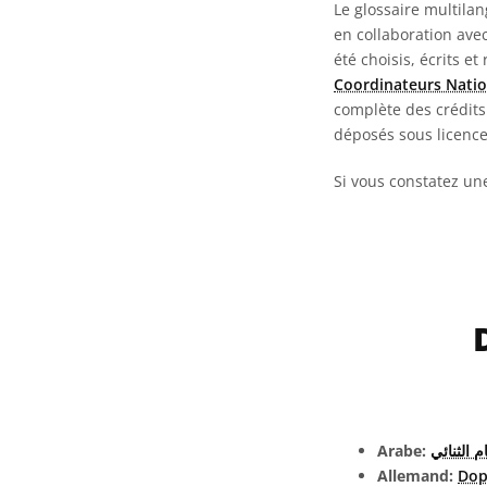
Le glossaire multila
en collaboration ave
été choisis, écrits et
Coordinateurs Natio
complète des crédits 
déposés sous licenc
Si vous constatez un
Arabe:
م الثنائي
Allemand:
Dop