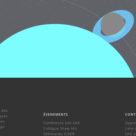
 des
ÉVENEMENTS
CONT
ques
ces
Conférence UAI-OAE
Oppor
jet
Colloque Shaw-IAU
Liste 
Séminaires ICAER
OAE s