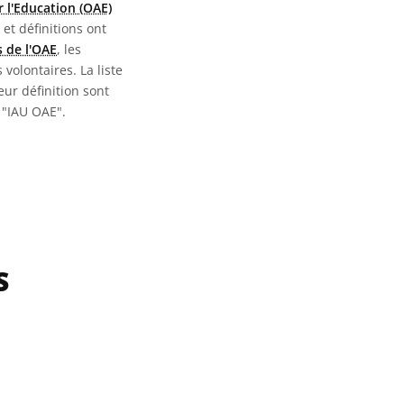
 l'Education (OAE)
 et définitions ont
 de l'OAE
, les
 volontaires. La liste
eur définition sont
 "IAU OAE".
S