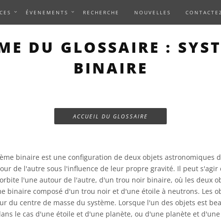
CES
ÉVENEMENTS
RECHERCHE
NOUVELLES
CONTACTE
ME DU GLOSSAIRE : SYS
BINAIRE
ACCUEIL DU GLOSSAIRE
ème binaire est une configuration de deux objets astronomiques d
our de l'autre sous l'influence de leur propre gravité. Il peut s'agir 
orbite l'une autour de l'autre, d'un trou noir binaire, où les deux o
me binaire composé d'un trou noir et d'une étoile à neutrons. Les o
our du centre de masse du système. Lorsque l'un des objets est be
ns le cas d'une étoile et d'une planète, ou d'une planète et d'une l