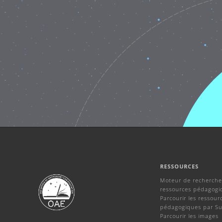
RESSOURCES
Moteur de recherche
ressources pédagogi
Parcourir les ressour
pédagogiques par Su
Parcourir les images