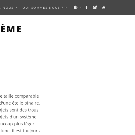
Z-NOUS
QUI SOMMES-NOUS ?
TÈME
e taille comparable
d'une étoile binaire,
bjets sont des trous
bjets d'un système
aucoup plus léger
une, il est toujours