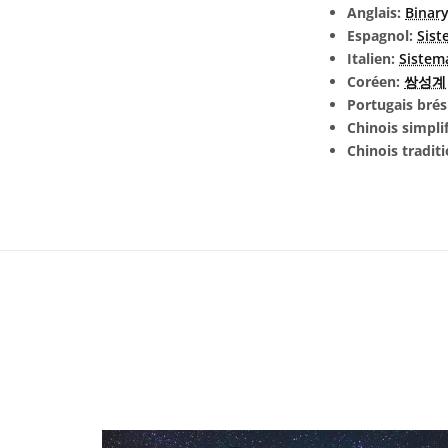
Anglais:
Binar
Espagnol:
Sist
Italien:
Sistem
Coréen:
쌍성계
Portugais brés
Chinois simpli
Chinois tradit