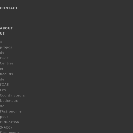
CONTACT
ABOUT
US
À
propos
de
l'OAE
Centres
et
noeuds
de
l'OAE
Les
Coordinateurs
Nationaux
de
l'Astronomie
pour
l'Éducation
(NAEC)
Documents