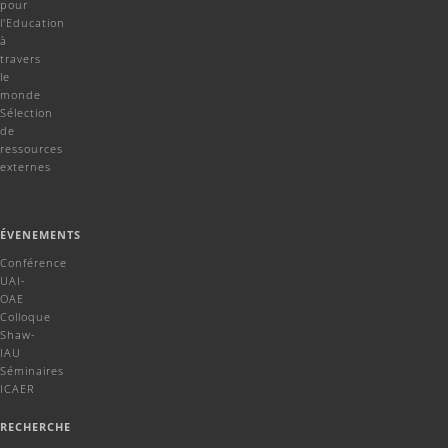
pour
l'Education
à
travers
le
monde
Sélection
de
ressources
externes
ÉVENEMENTS
Conférence
UAI-
OAE
Colloque
Shaw-
IAU
Séminaires
ICAER
RECHERCHE