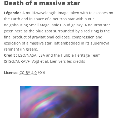
Death of a massive star
Légende :
A multi-wavelength image taken with telescopes on
the Earth and in space of a neutron star within our
neighbouring Small Magellanic Cloud galaxy. A neutron star
(seen here as the blue spot surrounded by a red ring) is the
final product of gravitational collapse, compression and
explosion of a massive star, left embedded in its supernova
remnant (in green).
Crédit :
ESO/NASA, ESA and the Hubble Heritage Team
(STScI/AURA)/F. Vogt et al.
Lien vers les crédits
Creative Commons (CC) Attribution 4.0 Int
License:
CC-BY-4.0