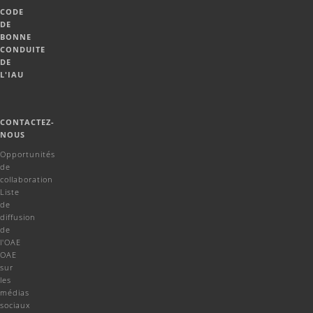
CODE
DE
BONNE
CONDUITE
DE
L'IAU
CONTACTEZ-
NOUS
Opportunités
de
collaboration
Liste
de
diffusion
de
l'OAE
OAE
sur
les
médias
sociaux