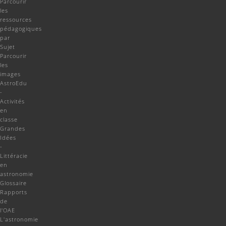
Parcourir
les
ressources
pédagogiques
par
Sujet
Parcourir
les
images
AstroEdu
-
Activités
en
classe
Grandes
Idées
-
Littéracie
en
astronomie
Glossaire
Rapports
de
l'OAE
L'astronomie