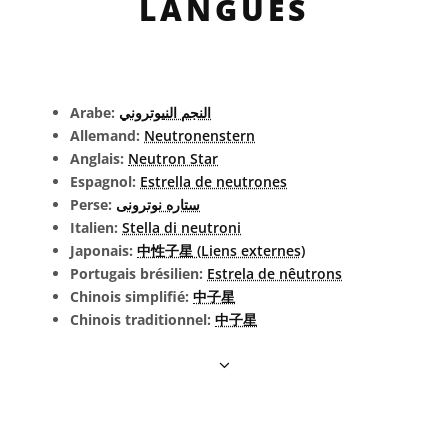
LANGUES
Arabe:
النجم النيوتروني
Allemand:
Neutronenstern
Anglais:
Neutron Star
Espagnol:
Estrella de neutrones
Perse:
ستاره نوترونی
Italien:
Stella di neutroni
Japonais:
中性子星 (Liens externes)
Portugais brésilien:
Estrela de nêutrons
Chinois simplifié:
中子星
Chinois traditionnel:
中子星