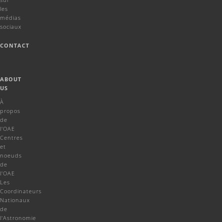
les
médias
sociaux
CONTACT
ABOUT
US
À
propos
de
l'OAE
Centres
et
noeuds
de
l'OAE
Les
Coordinateurs
Nationaux
de
l'Astronomie