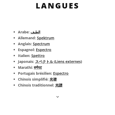
LANGUES
Arabe:
الطيف
Allemand:
Spektrum
Anglais:
Spectrum
Espagnol:
Espectro
Italien:
Spettro
Japonais:
スペクトル (Liens externes)
Marathi:
वर्णपट
Portugais brésilien:
Espectro
Chinois simplifié:
光谱
Chinois traditionnel:
光譜