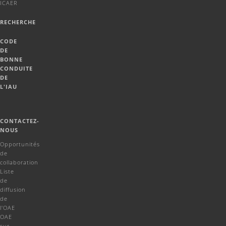
ICAER
RECHERCHE
CODE
DE
BONNE
CONDUITE
DE
L'IAU
CONTACTEZ-
NOUS
Opportunités
de
collaboration
Liste
de
diffusion
de
l'OAE
OAE
sur