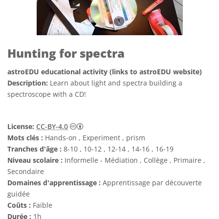
Hunting for spectra
astroEDU educational activity (links to astroEDU website)
Description:
Learn about light and spectra building a
spectroscope with a CD!
Creative Commons (CC) Attribution 4.0 Int
License:
CC-BY-4.0
Mots clés :
Hands-on , Experiment , prism
Tranches d'âge :
8-10 , 10-12 , 12-14 , 14-16 , 16-19
Niveau scolaire :
Informelle - Médiation , Collège , Primaire ,
Secondaire
Domaines d'apprentissage :
Apprentissage par découverte
guidée
Coûts :
Faible
Durée :
1h