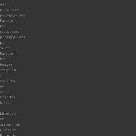
des
ressources
pédagogiques
Parcourir
les
ressources
pédagogiques
par
Sujet
Parcourir
les
images
AstroEdu
-
Activités
en
classe
Grandes
Idées
-
Littéracie
en
astronomie
Glossaire
Rapports