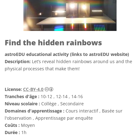
Find the hidden rainbows
astroEDU educational activity (links to astroEDU website)
Description:
Let’s reveal hidden rainbows around us and the
physical processes that make them!
Creative Commons (CC) Attribution 4.0 Int
License:
CC-BY-4.0
Tranches d'âge :
10-12 , 12-14 , 14-16
Niveau scolaire :
Collège , Secondaire
Domaines d'apprentissage :
Cours interactif , Basée sur
l'observation , Apprentissage par enquête
Coûts :
Moyen
Durée :
1h