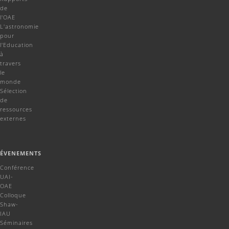
de
l'OAE
L'astronomie
pour
l'Education
à
travers
le
monde
Sélection
de
ressources
externes
ÉVENEMENTS
Conférence
UAI-
OAE
Colloque
Shaw-
IAU
Séminaires