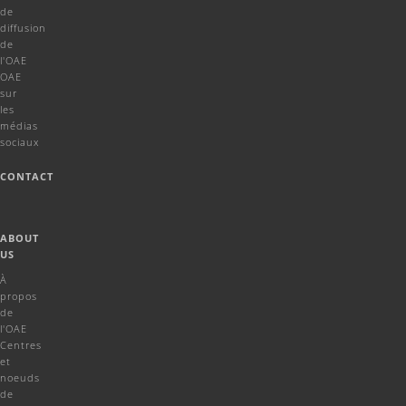
de
diffusion
de
l'OAE
OAE
sur
les
médias
sociaux
CONTACT
ABOUT
US
À
propos
de
l'OAE
Centres
et
noeuds
de