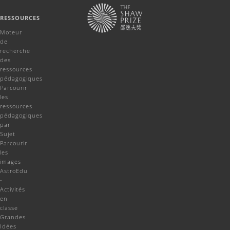
RESSOURCES
Moteur
de
recherche
des
ressources
pédagogiques
Parcourir
les
ressources
pédagogiques
par
Sujet
Parcourir
les
images
AstroEdu
-
Activités
en
classe
Grandes
Idées