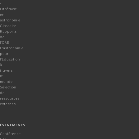
-
Littéracie
en
astronomie
Glossaire
Rapports
de
l'OAE
L'astronomie
pour
l'Education
à
travers
le
monde
Sélection
de
ressources
externes
ÉVENEMENTS
Conférence