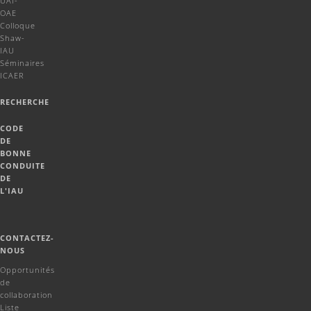
UAI-
OAE
Colloque
Shaw-
IAU
Séminaires
ICAER
RECHERCHE
CODE
DE
BONNE
CONDUITE
DE
L'IAU
CONTACTEZ-
NOUS
Opportunités
de
collaboration
Liste