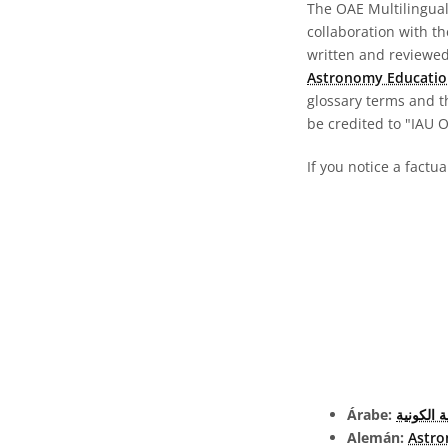
The OAE Multilingual 
collaboration with t
written and reviewed 
Astronomy Educatio
glossary terms and t
be credited to "IAU 
If you notice a factu
Árabe:
 الكونية
Alemán:
Astro