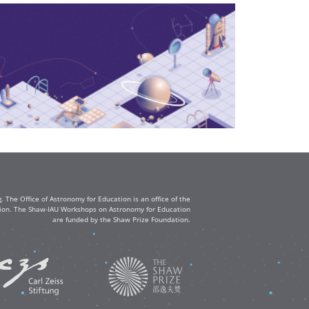
The Office of Astronomy for Education is an office of the
ation. The Shaw-IAU Workshops on Astronomy for Education
are funded by the Shaw Prize Foundation.