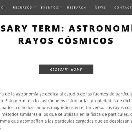
IO
RECURSOS
EVENTOS
RESEARCH
NEWS
CONTACT
SARY TERM: ASTRONOM
RAYOS CÓSMICOS
GLOSSARY HOME
a de la astronomía se dedica al estudio de las fuentes de partícul
so. Esto permite a los astrónomos estudiar las propiedades de dich
ionados, como los campos magnéticos en el Universo. Los rayos c
étodos similares a los que se utilizan en la física de partículas,
gamma que acompañan a las partículas cargadas que se desplazan a
a.