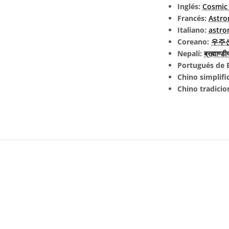
Inglés:
Cosmic
Francés:
Astro
Italiano:
astro
Coreano:
우주
Nepalí:
ब्रह्माण्
Portugués de B
Chino simplifi
Chino tradicio