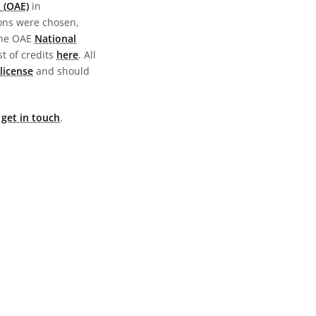
 (OAE)
in
ions were chosen,
the OAE
National
st of credits
here
. All
license
and should
e
get in touch
.