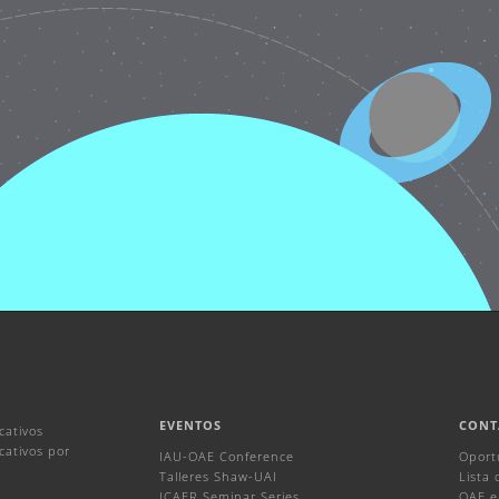
EVENTOS
CONT
cativos
ativos por
IAU-OAE Conference
Oport
Talleres Shaw-UAI
Lista
ICAER Seminar Series
OAE e