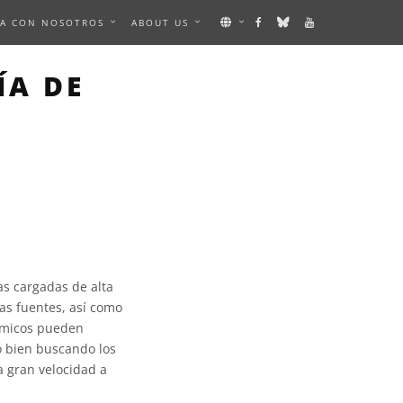
A CON NOSOTROS
ABOUT US
ÍA DE
as cargadas de alta
as fuentes, así como
ósmicos pueden
 o bien buscando los
 gran velocidad a