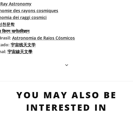
 Ray Astronomy
nomie des rayons cosmiques
nomia dei raggi cosmici
선천문학
डीय किरण खगोलविज्ञान
rasil:
Astronomia de Raios Cósmicos
cado:
宇宙线天文学
nal:
宇宙線天文學
YOU MAY ALSO BE
INTERESTED IN