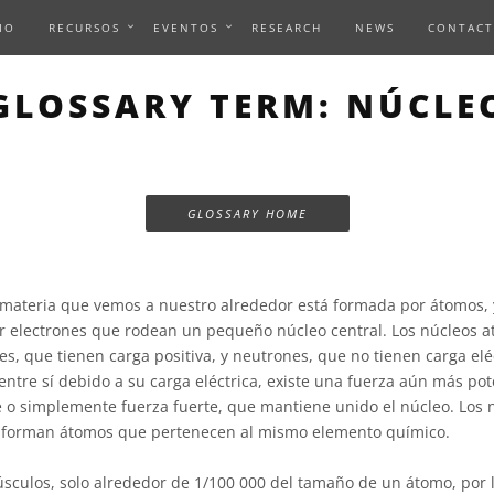
IO
RECURSOS
EVENTOS
RESEARCH
NEWS
CONTACT
GLOSSARY TERM: NÚCLE
GLOSSARY HOME
materia que vemos a nuestro alrededor está formada por átomos, 
r electrones que rodean un pequeño núcleo central. Los núcleos a
s, que tienen carga positiva, y neutrones, que no tienen carga elé
entre sí debido a su carga eléctrica, existe una fuerza aún más p
e o simplemente fuerza fuerte, que mantiene unido el núcleo. Los
forman átomos que pertenecen al mismo elemento químico.
sculos, solo alrededor de 1/100 000 del tamaño de un átomo, por l