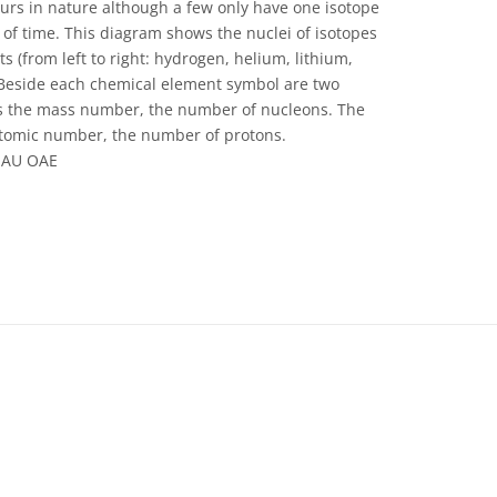
urs in nature although a few only have one isotope
s of time. This diagram shows the nuclei of isotopes
ts (from left to right: hydrogen, helium, lithium,
 Beside each chemical element symbol are two
 the mass number, the number of nucleons. The
atomic number, the number of protons.
/IAU OAE
e Commons Reconocimiento 4.0 Internacional (CC BY 4.0) icons