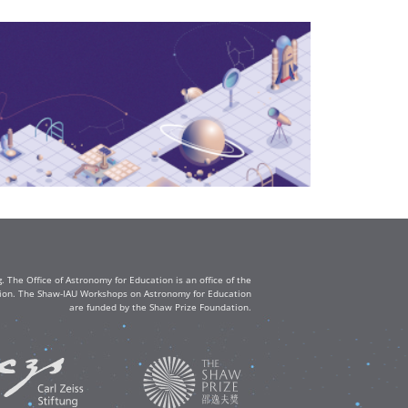
The Office of Astronomy for Education is an office of the
ation. The Shaw-IAU Workshops on Astronomy for Education
are funded by the Shaw Prize Foundation.