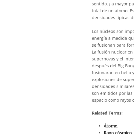
sentido, ¡la mayor p
total de un átomo. 
densidades típicas d
Los núcleos son impor
energía a medida que
se fusionan para for
La fusión nuclear en
supernovas y el inte
después del Big Bang
fusionaran en helio 
explosiones de super
densidades similares
son emitidos por las 
espacio como rayos 
Related Terms:
Átomo
Rayo cósmico