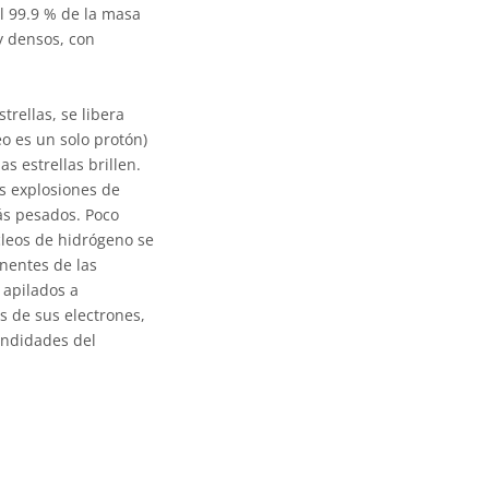
el 99.9 % de la masa
y densos, con
trellas, se libera
o es un solo protón)
 estrellas brillen.
as explosiones de
más pesados. Poco
cleos de hidrógeno se
nentes de las
 apilados a
s de sus electrones,
fundidades del