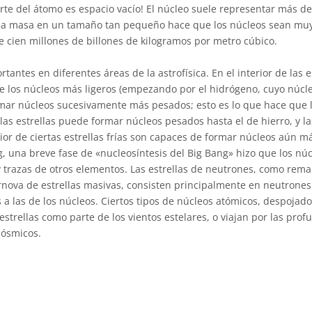
arte del átomo es espacio vacío! El núcleo suele representar más d
Esa masa en un tamaño tan pequeño hace que los núcleos sean mu
e cien millones de billones de kilogramos por metro cúbico.
tantes en diferentes áreas de la astrofísica. En el interior de las es
 los núcleos más ligeros (empezando por el hidrógeno, cuyo núcle
mar núcleos sucesivamente más pesados; esto es lo que hace que las
 las estrellas puede formar núcleos pesados hasta el de hierro, y l
rior de ciertas estrellas frías son capaces de formar núcleos aún 
, una breve fase de «nucleosíntesis del Big Bang» hizo que los nú
y trazas de otros elementos. Las estrellas de neutrones, como rema
nova de estrellas masivas, consisten principalmente en neutrones
 a las de los núcleos. Ciertos tipos de núcleos atómicos, despojado
estrellas como parte de los vientos estelares, o viajan por las pro
cósmicos.