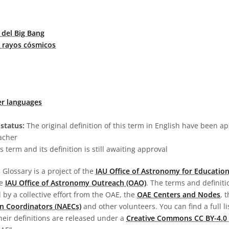
 del Big Bang
 rayos cósmicos
er languages
status:
The original definition of this term in English have been a
acher
s term and its definition is still awaiting approval
Glossary is a project of the
IAU Office of Astronomy for Education
he
IAU Office of Astronomy Outreach (OAO)
. The terms and definit
by a collective effort from the OAE, the
OAE Centers and Nodes
, 
n Coordinators (NAECs)
and other volunteers. You can find a full li
heir definitions are released under a
Creative Commons CC BY-4.0 