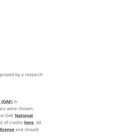
pproved by a research
 (OAE)
in
ions were chosen,
the OAE
National
st of credits
here
. All
license
and should