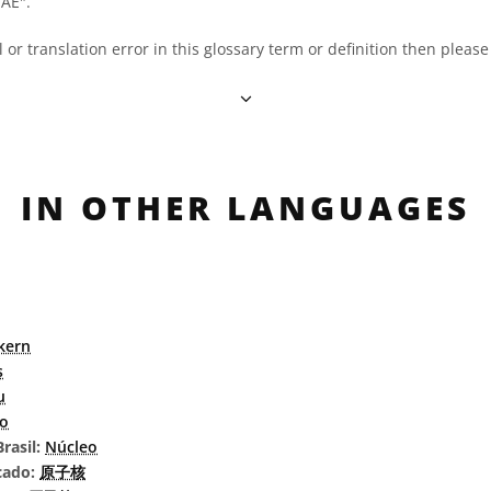
OAE".
al or translation error in this glossary term or definition then pleas
IN OTHER LANGUAGES
kern
s
u
o
rasil:
Núcleo
cado:
原子核