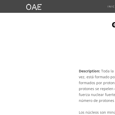
INIC
Description:
Toda la 
vez, está formado po
formados por protone
protones se repelen 
fuerza nuclear fuert
número de protones 
Los núcleos son minú