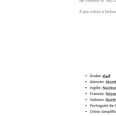
be credited to "IAU 
If you notice a factu
Árabe:
النواة
Alemán:
Atom
Inglés:
Nucleu
Francés:
Noya
Italiano:
Nucle
Portugués de B
Chino simplifi