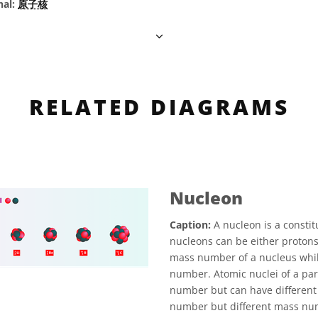
nal:
原子核
RELATED DIAGRAMS
Nucleon
Caption:
A nucleon is a constit
nucleons can be either proton
mass number of a nucleus whil
number. Atomic nuclei of a par
number but can have different
number but different mass nu