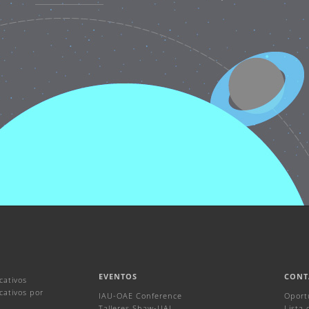
EVENTOS
CONT
cativos
ativos por
IAU-OAE Conference
Oport
Talleres Shaw-UAI
Lista