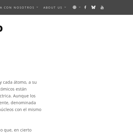
A CON NOSOTROS
ABOUT US
O
y cada átomo, a su
tómicos están
ctrica. Aunque los
otente, denominada
 núcleos con el mismo
o que, en cierto