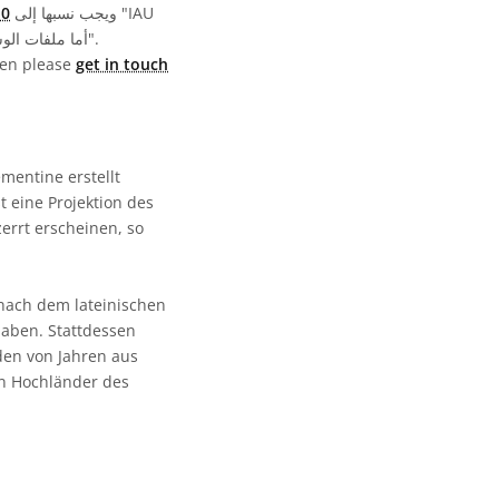
ويجب نسبها إلى "IAU
رخ
OAE". أما ملفات الوسائط نفسها فقد تخضع لتراخيص مختلفة (انظر أعلاه) ويجب نسبها كما هو موضح في قسم "الحقوق".
then please
get in touch
mentine erstellt
t eine Projektion des
errt erscheinen, so
 nach dem lateinischen
haben. Stattdessen
rden von Jahren aus
en Hochländer des