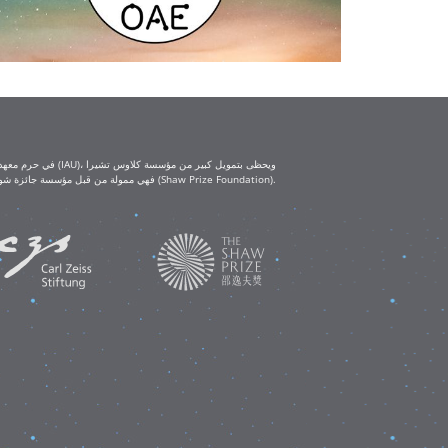
(Klaus Tschira Foundation) ومؤسسة كارل تسايس (Carl Zeiss Foundation). أما ورش العمل التعليمية IAU-Shaw فهي ممولة من قبل مؤسسة جائزة شو (Shaw Prize Foundation).