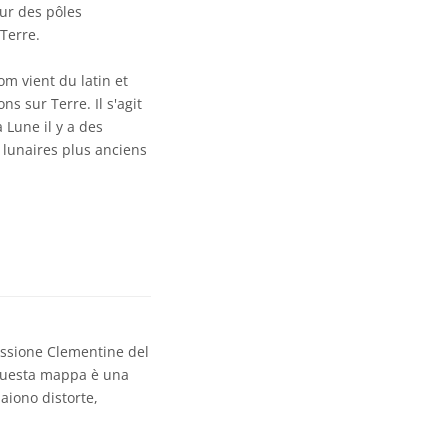
our des pôles
Terre.
m vient du latin et
s sur Terre. Il s'agit
 Lune il y a des
 lunaires plus anciens
issione Clementine del
 Questa mappa è una
paiono distorte,