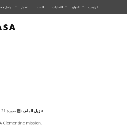
الرئيسية
الموارد
الفعاليات
البحث
الأخبار
تواصل معنا
 IMAGE
ASA
تنزيل الملف
(
صورة 302.21 kB)
A Clementine mission.