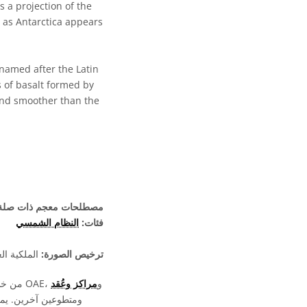
s a projection of the
t as Antarctica appears
 named after the Latin
s of basalt formed by
 and smoother than the
مصطلحات معجم ذات صلة
فئات:
النظام الشمسي
ترخيص الصورة:
الملكية ال
تمّت كتابة وترجمة ومراجعة تسميات ملفات الوسائط المعروضة على موقع OAE من خلال جهد جماعي من قِبل OAE، و
مراكز وعُقد