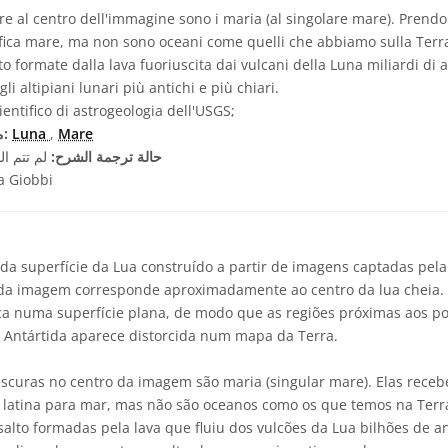
e al centro dell'immagine sono i maria (al singolare mare). Prendo
ifica mare, ma non sono oceani come quelli che abbiamo sulla Terra.
to formate dalla lava fuoriuscita dai vulcani della Luna miliardi di 
gli altipiani lunari più antichi e più chiari.
entifico di astrogeologia dell'USGS;
Mare
,
Luna
مصطلحات معجم ذات صلة:
حالة ترجمة الشرح:
لم تتم ال
a Giobbi
a superfície da Lua construído a partir de imagens captadas pe
 da imagem corresponde aproximadamente ao centro da lua cheia.
ica numa superfície plana, de modo que as regiões próximas aos p
 a Antártida aparece distorcida num mapa da Terra.
scuras no centro da imagem são maria (singular mare). Elas rec
atina para mar, mas não são oceanos como os que temos na Terra
salto formadas pela lava que fluiu dos vulcões da Lua bilhões de an