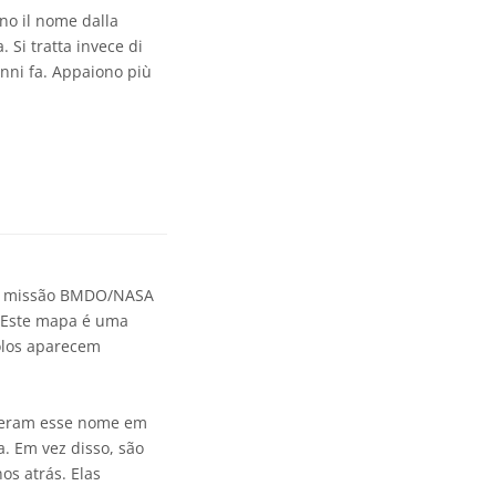
no il nome dalla
 Si tratta invece di
anni fa. Appaiono più
la missão BMDO/NASA
 Este mapa é uma
olos aparecem
eberam esse nome em
. Em vez disso, são
os atrás. Elas