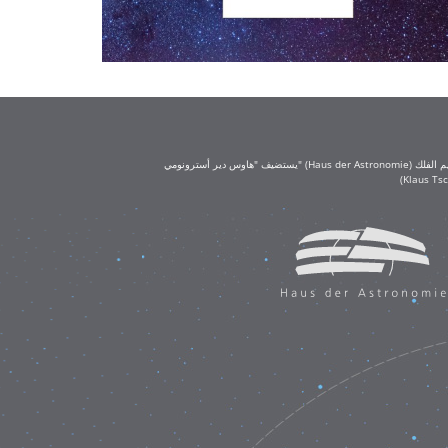
يستضيف "هاوس دير أسترونومي" (Haus der Astronomie) مكتب تعليم الفلك (OAE) في حرم معهد ماكس بلانك لعلم الفلك في هايدلبرغ. يُعد مكتب تعليم الفلك جزءًا من الاتحاد الفلكي الدولي (IAU)، ويحظى بتمويل كبير من مؤسسة كلاوس تشيرا