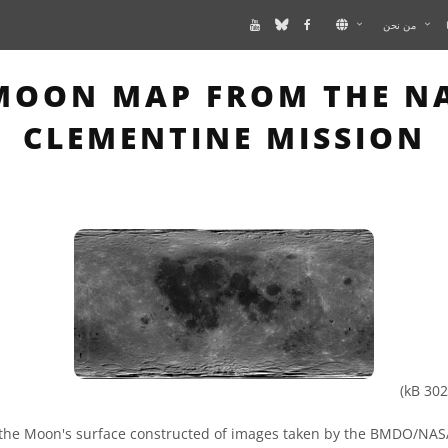
من نحن
HIS PAGE DESCRIBES AN
OON MAP FROM THE N
CLEMENTINE MISSION
the Moon's surface constructed of images taken by the BMDO/NAS