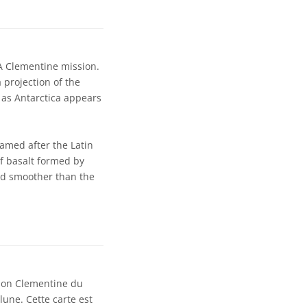
A Clementine mission.
 projection of the
 as Antarctica appears
named after the Latin
of basalt formed by
and smoother than the
sion Clementine du
une. Cette carte est