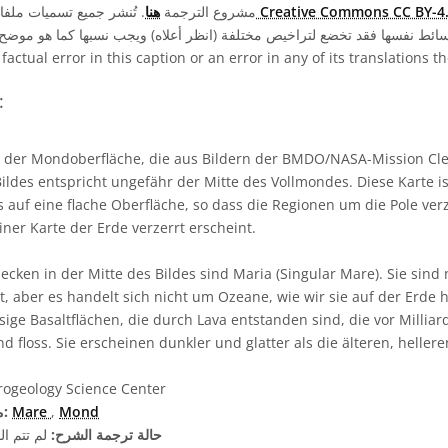
صة Creative Commons CC BY-4.0
مشروع الترجمة
هنا
. تُنشر جميع تسميات مل
 factual error in this caption or an error in any of its translations 
شروح بلغات مختل
 der Mondoberfläche, die aus Bildern der BMDO/NASA-Mission Cle
ildes entspricht ungefähr der Mitte des Vollmondes. Diese Karte is
auf eine flache Oberfläche, so dass die Regionen um die Pole verz
iner Karte der Erde verzerrt erscheint.
ecken in der Mitte des Bildes sind Maria (Singular Mare). Sie sind
, aber es handelt sich nicht um Ozeane, wie wir sie auf der Erde 
sige Basaltflächen, die durch Lava entstanden sind, die vor Millia
 floss. Sie erscheinen dunkler und glatter als die älteren, heller
ogeology Science Center
Mond
,
Mare
مصطلحات معجم ذات صلة:
حالة ترجمة الشرح:
لم تتم ال