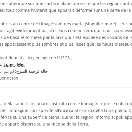
une sphérique sur une surface plane, de sorte que les régions aut
s, tout comme l'Antarctique apparaît déformé sur une carte de la 
bres au centre de l’image sont des maria (singulier mare). Leur no
l ne s’agit évidemment pas d’océans comme ceux que nous connaisson
s de basalte formées par la lave qui s'est écoulée des volcans de la
les apparaissent plus sombres et plus lisses que les hauts plateaux
entifique d'astrogéologie de l'USGS ;
Mer
,
Lune
مصطلحات معجم ذات صلة:
حالة ترجمة الشرح:
لم تتم ال
 Bonneton
della superficie lunare costruita con le immagini riprese dalla m
dell'immagine corrisponde all'incirca al centro della Luna piena.
ferica su una superficie piana, quindi le regioni intorno ai poli ap
ide appare distorto su una mappa della Terra.