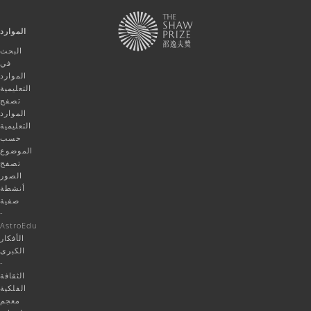
الموارد
البحث
في
الموارد
التعليمية
تصفح
الموارد
التعليمية
حسب
الموضوع
تصفح
الصور
أنشطة
صفية
-
AstroEdu
الأفكار
الكبرى
-
الثقافة
الفلكية
معجم