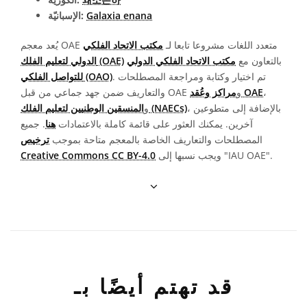
Galaxia enana
الإسبانيّة:
يُعد معجم OAE متعدد اللغات مشروعا تابعا لـ
مكتب الاتحاد الفلكي
بالتعاون مع
مكتب الاتحاد الفلكي الدولي
الدولي لتعليم الفلك (OAE)
. تم اختيار وكتابة ومراجعة المصطلحات
للتواصل الفلكي (OAO)
،
مراكز وعُقد OAE
والتعاريف ضمن جهد جماعي من قبل OAE و
، بالإضافة إلى متطوعين
المنسقين الوطنيين لتعليم الفلك (NAECs)
و
آخرين. يمكنك العثور على قائمة كاملة بالاعتمادات
هنا
. جميع
المصطلحات والتعاريف الخاصة بالمعجم متاحة بموجب
ترخيص
ويجب نسبها إلى "IAU OAE".
Creative Commons CC BY-4.0
قد تهتم أيضًا بـ