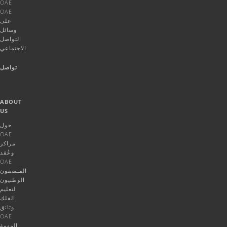
OAE
OAE
على
وسائل
التواصل
الاجتماعي
تواصل
ABOUT
US
حول
OAE
مراكز
وعُقد
OAE
المنسقون
الوطنيون
لتعليم
الفلك
وثائق
OAE
المهمة