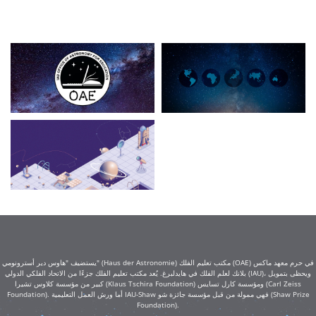
يستضيف "هاوس دير أسترونومي" (Haus der Astronomie) مكتب تعليم الفلك (OAE) في حرم معهد ماكس
بلانك لعلم الفلك في هايدلبرغ. يُعد مكتب تعليم الفلك جزءًا من الاتحاد الفلكي الدولي (IAU)، ويحظى بتمويل
كبير من مؤسسة كلاوس تشيرا (Klaus Tschira Foundation) ومؤسسة كارل تسايس (Carl Zeiss
Foundation). أما ورش العمل التعليمية IAU-Shaw فهي ممولة من قبل مؤسسة جائزة شو (Shaw Prize
Foundation).