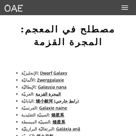
Toggle n
مصطلح في المعجم:
المجرة القزمة
Dwarf Galaxy
الإنجليزيّة:
Zwerggalaxie
الألمانيّة:
Galassia nana
الإيطاليّة:
المجرة القزمة
العربيّة:
矮小銀河 (رابط خارجي)
اليابانيّة:
Galaxie naine
الفرنسيّة:
矮星系
الصينيّة التقليدية:
矮星系
الصينيّة المبسطة:
Galáxia anã
البرتغاليّة البرازيليّة:
왜소은하
الكوريّة: