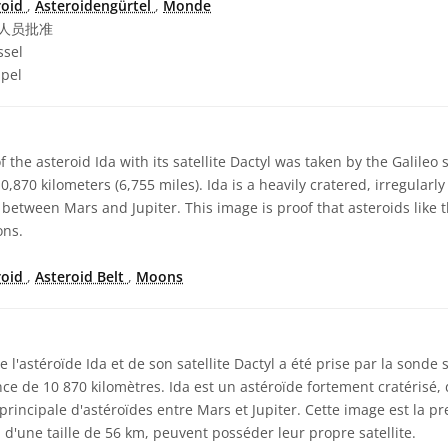
roid
,
Asteroidengürtel
,
Monde
人员批准
ssel
pel
f the asteroid Ida with its satellite Dactyl was taken by the Galile
,870 kilometers (6,755 miles). Ida is a heavily cratered, irregularl
 between Mars and Jupiter. This image is proof that asteroids like 
ons.
roid
,
Asteroid Belt
,
Moons
 l'astéroïde Ida et de son satellite Dactyl a été prise par la sonde 
ce de 10 870 kilomètres. Ida est un astéroïde fortement cratérisé, 
 principale d'astéroïdes entre Mars et Jupiter. Cette image est la p
d'une taille de 56 km, peuvent posséder leur propre satellite.