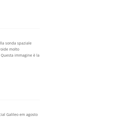
alla sonda spaziale
eroide molto
e. Questa immagine è la
cial Galileo em agosto