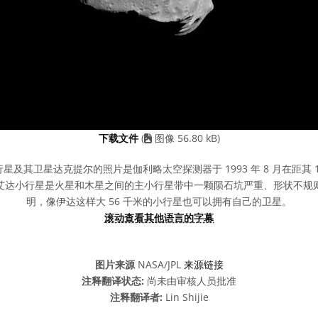
下载文件
(
图像 56.80 kB)
及其卫星达克提尔的照片是伽利略太空探测器于 1993 年 8 月在距其 10,8
艾达小行星是火星和木星之间的主小行星带中一颗陨石坑严重、形状不规
明，像伊达这样大 56 千米的小行星也可以拥有自己的卫星。
滚动查看其他语言的字幕
图片来源
NASA/JPL
来源链接
注释翻译状态:
尚未由审核人员批准
注释翻译者:
Lin Shijie