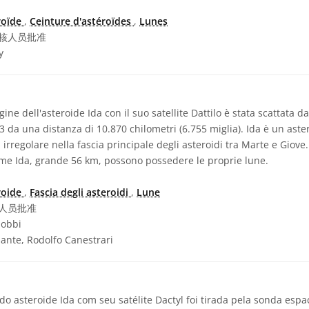
roïde
,
Ceinture d'astéroïdes
,
Lunes
核人员批准
y
e dell'asteroide Ida con il suo satellite Dattilo è stata scattata d
93 da una distanza di 10.870 chilometri (6.755 miglia). Ida è un ast
a irregolare nella fascia principale degli asteroidi tra Marte e Giov
ome Ida, grande 56 km, possono possedere le proprie lune.
roide
,
Fascia degli asteroidi
,
Lune
人员批准
iobbi
iante, Rodolfo Canestrari
o asteroide Ida com seu satélite Dactyl foi tirada pela sonda espa