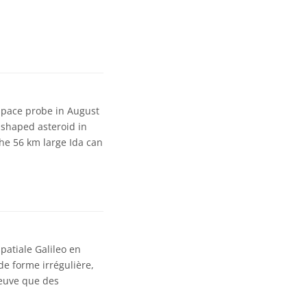
o space probe in August
y shaped asteroid in
the 56 km large Ida can
spatiale Galileo en
de forme irrégulière,
reuve que des