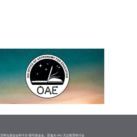
茨希拉基金会和卡尔·蔡司基金会。邵逸夫-IAU 天文教育研讨会