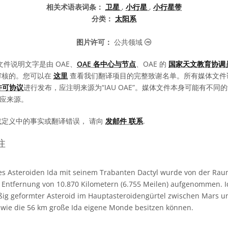
相关术语表词条：
卫星
,
小行星
,
小行星带
分类：
太阳系
公共领域 图标
图片许可：
公共领域
文件说明文字是由 OAE、
OAE 各中心与节点
、OAE 的
国家天文教育协调员
审核的。您可以在
这里
查看我们翻译项目的完整致谢名单。所有媒体文件
0 许可协议
进行发布，应注明来源为“IAU OAE”。媒体文件本身可能有不
相应来源。
或定义中的事实或翻译错误， 请向
发邮件 联系
.
注
es Asteroiden Ida mit seinem Trabanten Dactyl wurde von der Rau
 Entfernung von 10.870 Kilometern (6.755 Meilen) aufgenommen. Id
ig geformter Asteroid im Hauptasteroidengürtel zwischen Mars und
n wie die 56 km große Ida eigene Monde besitzen können.