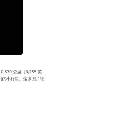
70 公里（6,755 英
则的小行星。这张图片证