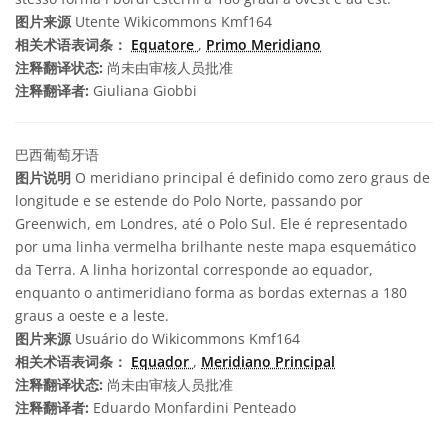
图片来源
Utente Wikicommons Kmf164
相关术语表词条：
Equatore
,
Primo Meridiano
注释翻译状态:
尚未由审核人员批准
注释翻译者:
Giuliana Giobbi
巴西葡萄牙语
图片说明
O meridiano principal é definido como zero graus de
longitude e se estende do Polo Norte, passando por
Greenwich, em Londres, até o Polo Sul. Ele é representado
por uma linha vermelha brilhante neste mapa esquemático
da Terra. A linha horizontal corresponde ao equador,
enquanto o antimeridiano forma as bordas externas a 180
graus a oeste e a leste.
图片来源
Usuário do Wikicommons Kmf164
相关术语表词条：
Equador
,
Meridiano Principal
注释翻译状态:
尚未由审核人员批准
注释翻译者:
Eduardo Monfardini Penteado