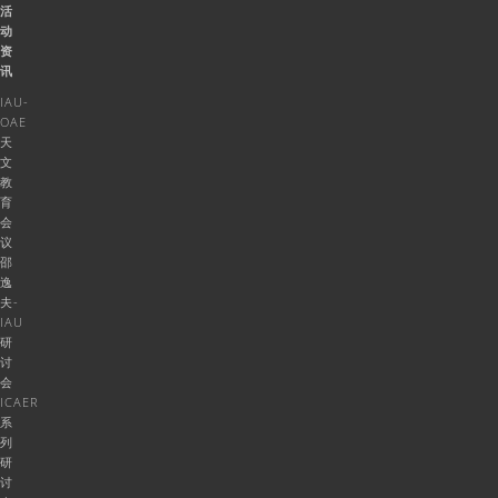
活
动
资
讯
IAU-
OAE
天
文
教
育
会
议
邵
逸
夫-
IAU
研
讨
会
ICAER
系
列
研
讨