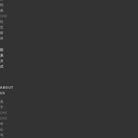
列
表
OAE
社
交
媒
体
联
系
方
式
ABOUT
US
关
于
OAE
OAE
中
心
与