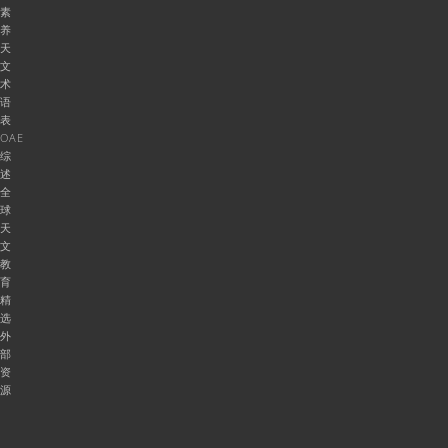
素
养
天
文
术
语
表
OAE
综
述
全
球
天
文
教
育
精
选
外
部
资
源