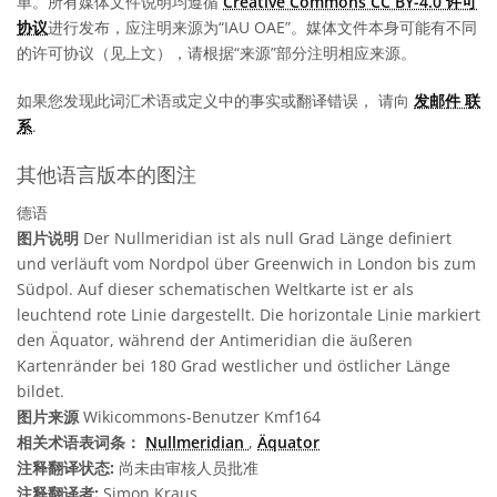
单。所有媒体文件说明均遵循
Creative Commons CC BY-4.0 许可
协议
进行发布，应注明来源为“IAU OAE”。媒体文件本身可能有不同
的许可协议（见上文），请根据“来源”部分注明相应来源。
如果您发现此词汇术语或定义中的事实或翻译错误， 请向
发邮件 联
系
.
其他语言版本的图注
德语
图片说明
Der Nullmeridian ist als null Grad Länge definiert
und verläuft vom Nordpol über Greenwich in London bis zum
Südpol. Auf dieser schematischen Weltkarte ist er als
leuchtend rote Linie dargestellt. Die horizontale Linie markiert
den Äquator, während der Antimeridian die äußeren
Kartenränder bei 180 Grad westlicher und östlicher Länge
bildet.
图片来源
Wikicommons-Benutzer Kmf164
相关术语表词条：
Nullmeridian
,
Äquator
注释翻译状态:
尚未由审核人员批准
注释翻译者:
Simon Kraus