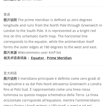
英语
图片说明
The prime meridian is defined as zero degrees
longitude and runs from the North Pole through Greenwich in
London to the South Pole. It is represented as a bright red
line on this schematic Earth map. The horizontal line
corresponds to the equator, while the antimeridian itself
forms the outer edges at 180 degrees to the west and east.
图片来源
Wikicommons user Kmf164
相关术语表词条：
Equator
,
Prime Meridian
意大利语
图片说明
Il meridiano principale è definito come zero gradi di
longitudine e va dal Polo Nord attraverso Greenwich a Londra
fino al Polo Sud. È rappresentato come una linea rossa
luminosa su questa mappa schematica della Terra. La linea
orizzontale corrisponde all'equatore, mentre l'antimeridiano
stesso forma i bordi esterni a 180 gradi a ovest e ad est.