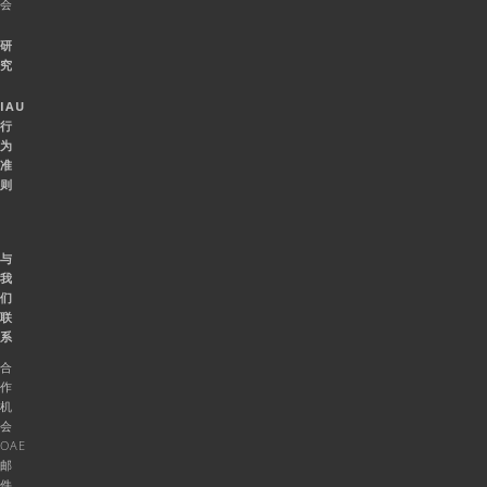
会
研
究
IAU
行
为
准
则
与
我
们
联
系
合
作
机
会
OAE
邮
件