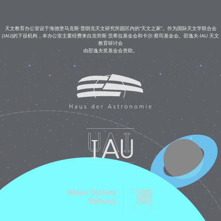
天文教育办公室设于海德堡马克斯·普朗克天文研究所园区内的“天文之家”。作为国际天文学联合会
(IAU)的下设机构，本办公室主要经费来自克劳斯·茨希拉基金会和卡尔·蔡司基金会。邵逸夫-IAU 天文
教育研讨会
由邵逸夫奖基金会资助。