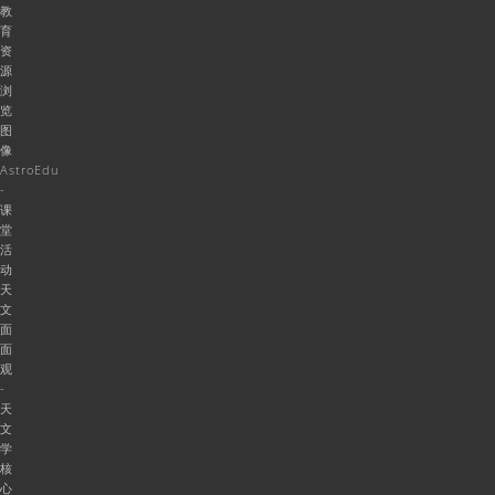
教
育
资
源
浏
览
图
像
AstroEdu
-
课
堂
活
动
天
文
面
面
观
-
天
文
学
核
心