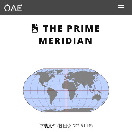
Toggle n
THIS PAGE DESC
THE PRIME
MERIDIAN
下载文件
(
图像 563.81 kB)