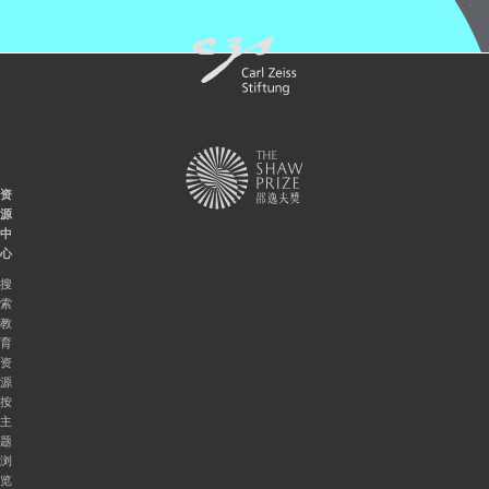
资
源
中
心
搜
索
教
育
资
源
按
主
题
浏
览