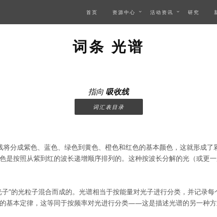
首页
资源中心
活动资讯
研究
词条 光谱
指向
吸收线
词汇表目录
线将分成紫色、蓝色、绿色到黄色、橙色和红色的基本颜色，这就形成了
色是按照从紫到红的波长递增顺序排列的。这种按波长分解的光（或更一
光子”的光粒子混合而成的。光谱相当于按能量对光子进行分类，并记录每
的基本定律，这等同于按频率对光进行分类——这是描述光谱的另一种方