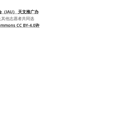
（IAU） 天文推广办
及其他志愿者共同选
Commons CC BY-4.0许