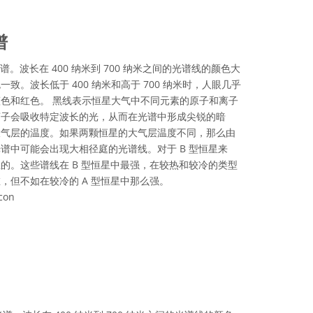
谱
 的光谱。波长在 400 纳米到 700 纳米之间的光谱线的颜色大
致。波长低于 400 纳米和高于 700 纳米时，人眼几乎
色和红色。 黑线表示恒星大气中不同元素的原子和离子
离子会吸收特定波长的光，从而在光谱中形成尖锐的暗
大气层的温度。如果两颗恒星的大气层温度不同，那么由
谱中可能会出现大相径庭的光谱线。对于 B 型恒星来
的。这些谱线在 B 型恒星中最强，在较热和较冷的类型
，但不如在较冷的 A 型恒星中那么强。
con
可协议 署名 4.0 国际 (CC BY 4.0) 图标