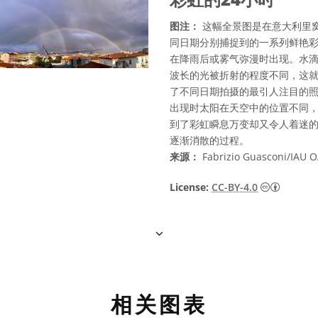
图注：
这幅全景图是在意大利里窝
同日期分别捕捉到的一系列鲜艳
在降雨后或雾气弥漫时出现。水
波长的光被折射的程度不同，这
了不同日期拍摄的最引人注目的
出现时太阳在天空中的位置不同
到了彩虹瞬息万变却又令人着迷
逐渐消散的过程。
来源：
Fabrizio Guasconi/IAU O
知识共享许
License:
CC-BY-4.0
相关图表