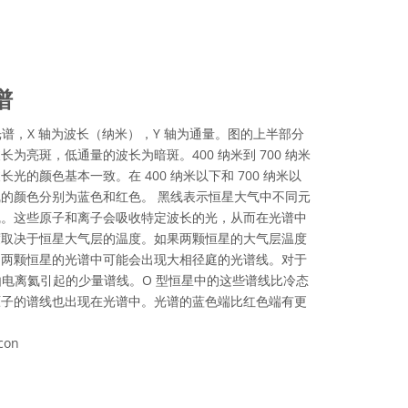
谱
3 的光谱，X 轴为波长（纳米），Y 轴为通量。图的上半部分
为亮斑，低通量的波长为暗斑。400 纳米到 700 纳米
的颜色基本一致。在 400 纳米以下和 700 纳米以
的颜色分别为蓝色和红色。 黑线表示恒星大气中不同元
线。这些原子和离子会吸收特定波长的光，从而在光谱中
度取决于恒星大气层的温度。如果两颗恒星的大气层温度
的两颗恒星的光谱中可能会出现大相径庭的光谱线。对于
由电离氦引起的少量谱线。O 型恒星中的这些谱线比冷态
原子的谱线也出现在光谱中。光谱的蓝色端比红色端有更
con
可协议 署名 4.0 国际 (CC BY 4.0) 图标