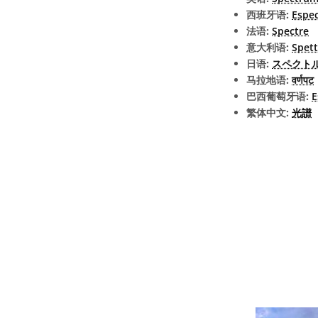
西班牙语:
Espe
法语:
Spectre
意大利语:
Spet
日语:
スペクトル
马拉地语:
वर्णपट
巴西葡萄牙语:
E
繁体中文:
光譜