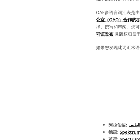
OAE多语言词汇表是由
公室（OAO）合作的
择、撰写和审阅。您
可证发布
且版权归属于 “
如果您发现此词汇术语
阿拉伯语:
لطيف
德语:
Spektru
英语:
Spectru