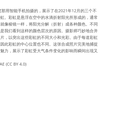
那用智能手机拍摄的，展示了在2021年12月的三个不
彩虹。彩虹是悬浮在空中的水滴折射阳光所形成的，通常
滴就像棱镜一样，将阳光分解（折射）成各种颜色。不同
就是我们看到这样的颜色层次的原因。摄影师巧妙地合并
照片，以突出这些彩虹的不同大小和光彩。由于每道彩虹
，因此彩虹的中心位置也不同。这张合成照片完美地捕捉
的魅力，展示了彩虹受大气条件变化的影响而瞬间出现又
AE (CC BY 4.0)
可协议 署名 4.0 国际 (CC BY 4.0) 图标