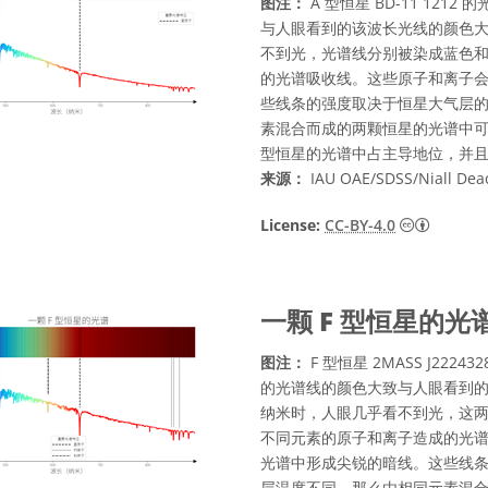
图注：
A 型恒星 BD-11 1212
与人眼看到的该波长光线的颜色大致
不到光，光谱线分别被染成蓝色和
的光谱吸收线。这些原子和离子
些线条的强度取决于恒星大气层
素混合而成的两颗恒星的光谱中可
型恒星的光谱中占主导地位，并
来源：
IAU OAE/SDSS/Niall Dea
知识共享许
License:
CC-BY-4.0
一颗 F 型恒星的光
图注：
F 型恒星 2MASS J2224
的光谱线的颜色大致与人眼看到的该
纳米时，人眼几乎看不到光，这两
不同元素的原子和离子造成的光
光谱中形成尖锐的暗线。这些线
层温度不同，那么由相同元素混