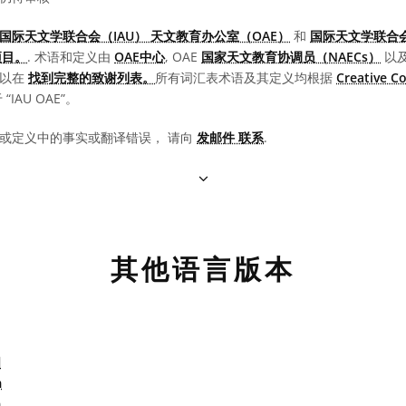
国际天文学联合会（IAU） 天文教育办公室（OAE）
和
国际天文学联合会
项目。
. 术语和定义由
OAE中心
, OAE
国家天文教育协调员（NAECs）
以
可以在
找到完整的致谢列表。
所有词汇表术语及其定义均根据
Creative 
IAU OAE”。
或定义中的事实或翻译错误， 请向
发邮件 联系
.
其他语言版本
ا
m
m