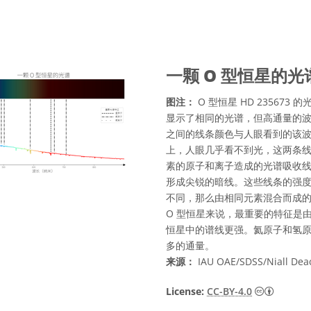
一颗 O 型恒星的光
图注：
O 型恒星 HD 23567
显示了相同的光谱，但高通量的波长
之间的线条颜色与人眼看到的该波长光
上，人眼几乎看不到光，这两条线
素的原子和离子造成的光谱吸收
形成尖锐的暗线。这些线条的强
不同，那么由相同元素混合而成
O 型恒星来说，最重要的特征是
恒星中的谱线更强。氦原子和氢
多的通量。
来源：
IAU OAE/SDSS/Niall Dea
知识共享许
License:
CC-BY-4.0