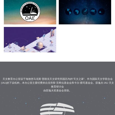
天文教育办公室设于海德堡马克斯·普朗克天文研究所园区内的“天文之家”。作为国际天文学联合会
(IAU)的下设机构，本办公室主要经费来自克劳斯·茨希拉基金会和卡尔·蔡司基金会。邵逸夫-IAU 天文
教育研讨会
由邵逸夫奖基金会资助。