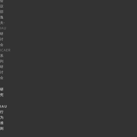
会
议
邵
逸
夫-
IAU
研
讨
会
ICAER
系
列
研
讨
会
研
究
IAU
行
为
准
则