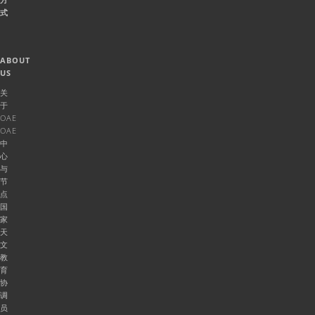
式
ABOUT
US
关
于
OAE
OAE
中
心
与
节
点
国
家
天
文
教
育
协
调
员