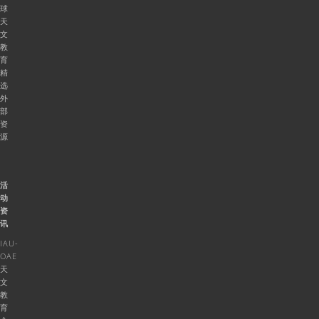
球
天
文
教
育
精
选
外
部
资
源
活
动
资
讯
IAU-
OAE
天
文
教
育