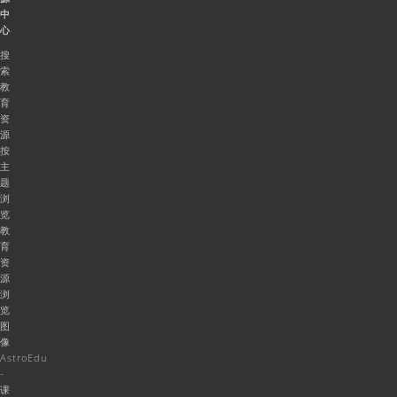
中
心
搜
索
教
育
资
源
按
主
题
浏
览
教
育
资
源
浏
览
图
像
AstroEdu
-
课