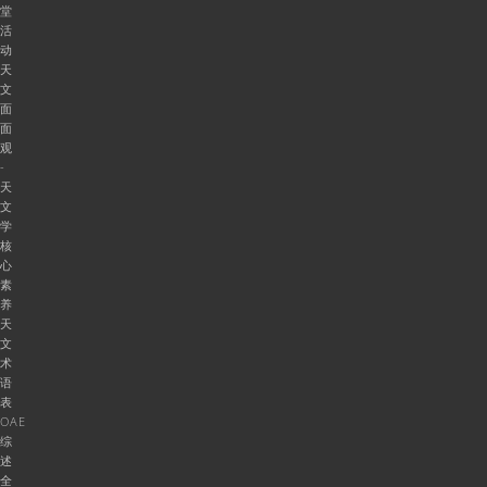
堂
活
动
天
文
面
面
观
-
天
文
学
核
心
素
养
天
文
术
语
表
OAE
综
述
全