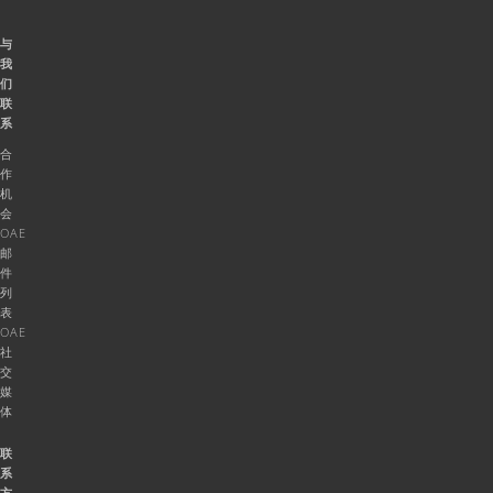
与
我
们
联
系
合
作
机
会
OAE
邮
件
列
表
OAE
社
交
媒
体
联
系
方