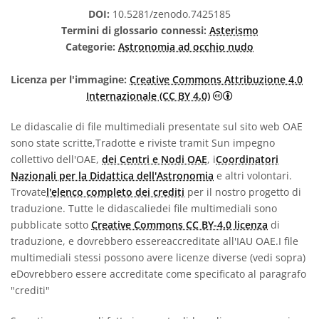
DOI:
10.5281/zenodo.7425185
Termini di glossario connessi:
Asterismo
Categorie:
Astronomia ad occhio nudo
Licenza per l'immagine:
Creative Commons Attribuzione 4.0
Creative Commons 
Internazionale (CC BY 4.0)
Le didascalie di file multimediali presentate sul sito web OAE
sono state scritte,Tradotte e riviste tramit Sun impegno
collettivo dell'OAE,
dei Centri e Nodi OAE
, i
Coordinatori
Nazionali per la Didattica dell'Astronomia
e altri volontari.
Trovate
l'elenco completo dei crediti
per il nostro progetto di
traduzione. Tutte le didascaliedei file multimediali sono
pubblicate sotto
Creative Commons CC BY-4.0 licenza
di
traduzione, e dovrebbero essereaccreditate all'IAU OAE.I file
multimediali stessi possono avere licenze diverse (vedi sopra)
eDovrebbero essere accreditate come specificato al paragrafo
"crediti"