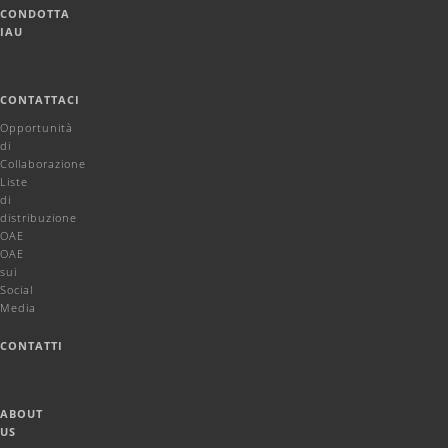
CONDOTTA
IAU
CONTATTACI
Opportunità
di
Collaborazione
Liste
di
distribuzione
OAE
OAE
sui
Social
Media
CONTATTI
ABOUT
US