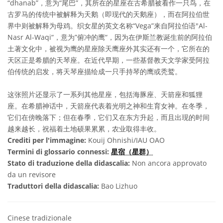
“dhanab”，意为“尾巴”，其所在的星座在古希腊被看作一只鸟，在
古罗马的传统中被解释为天鹅（即现代的天鹅座），而在阿拉伯世
界中则被解释为母鸡。织女星的英文名称“Vega”来自阿拉伯语"Al-
Nasr Al-Waqi“，意为”俯冲的鹰“，因为在伊斯兰教诞生前的阿拉伯
土著文化中，被视为鹰的星座除天鹰座外其实还有一个，它所在的
天区正是希腊的天琴座。在近代早期，一些基督教天文学家受阿拉
伯传统的启发，将天琴座描绘成一只手持琴的鹰或秃鹫。
这张照片还显示了一系列其他星座，包括海豚座、天箭座和狐狸
座。在希腊神话中，天箭座代表着光明之神和生育女神。在冬季，
它们在傍晚落下；但在春季，它们又在东方升起，而且出现的时间
越来越长，祝福着土地硕果累累，农业取得丰收。
Crediti per l'immagine:
Kouij Ohnishi/IAU OAO
Termini di glossario connessi:
星宿（星群）
Stato di traduzione della didascalia:
Non ancora approvato
da un revisore
Traduttori della didascalia:
Bao Lizhuo
Cinese tradizionale