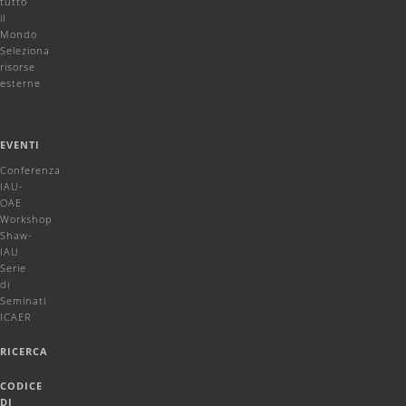
tutto
il
Mondo
Seleziona
risorse
esterne
EVENTI
Conferenza
IAU-
OAE
Workshop
Shaw-
IAU
Serie
di
Seminati
ICAER
RICERCA
CODICE
DI