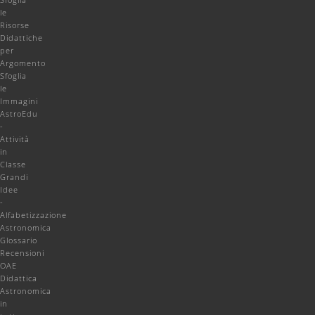
le
Risorse
Didattiche
per
Argomento
Sfoglia
le
Immagini
AstroEdu
-
Attività
in
Classe
Grandi
Idee
-
Alfabetizzazione
Astronomica
Glossario
Recensioni
OAE
Didattica
Astronomica
in