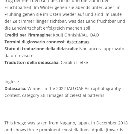
trug der Pfeil den Gott des Lichts und die Göttin der
Fruchtbarkeit. Im Winter gehen sie abends unter, aber im
Frühling gehen sie im Osten wieder auf und sind im Laufe
der Zeit immer länger sichtbar, was das Land fruchtbar und
die Landwirtschaft erfolgreich machen soll.
Crediti per l'immagine:
Kouij Ohnishi/IAU OAO
Termini di glossario connessi:
Asterismus
Stato di traduzione della didascalia:
Non ancora approvato
da un revisore
Traduttori della didascalia:
Carolin Liefke
Inglese
Didascalia:
Winner in the 2022 IAU OAE Astrophotography
Contest, category Still images of celestial patterns.
This image was taken from Nagano, Japan, in December 2018,
and shows three prominent constellations: Aquila (towards