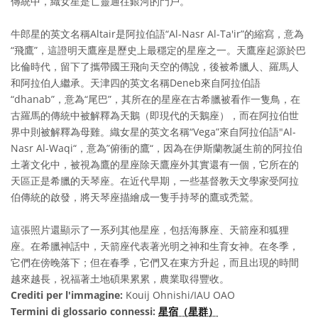
傳統中，織女星是亡靈通往銀河的門戶。
牛郎星的英文名稱Altair是阿拉伯語“Al-Nasr Al-Ta'ir”的縮寫，意為
“飛鷹”，這證明天鷹座是歷史上最穩定的星座之一。天鷹座起源於巴
比倫時代，留下了攜帶國王飛向天空的傳說，後被希臘人、羅馬人
和阿拉伯人繼承。天津四的英文名稱Deneb來自阿拉伯語
“dhanab”，意為“尾巴”，其所在的星座在古希臘被看作一隻鳥，在
古羅馬的傳統中被解釋為天鵝（即現代的天鵝座），而在阿拉伯世
界中則被解釋為母雞。織女星的英文名稱“Vega”來自阿拉伯語"Al-
Nasr Al-Waqi“，意為”俯衝的鷹“，因為在伊斯蘭教誕生前的阿拉伯
土著文化中，被視為鷹的星座除天鷹座外其實還有一個，它所在的
天區正是希臘的天琴座。在近代早期，一些基督教天文學家受阿拉
伯傳統的啟發，將天琴座描繪成一隻手持琴的鷹或禿鷲。
這張照片還顯示了一系列其他星座，包括海豚座、天箭座和狐狸
座。在希臘神話中，天箭座代表著光明之神和生育女神。在冬季，
它們在傍晚落下；但在春季，它們又在東方升起，而且出現的時間
越來越長，祝福著土地碩果累累，農業取得豐收。
Crediti per l'immagine:
Kouij Ohnishi/IAU OAO
Termini di glossario connessi:
星宿（星群）