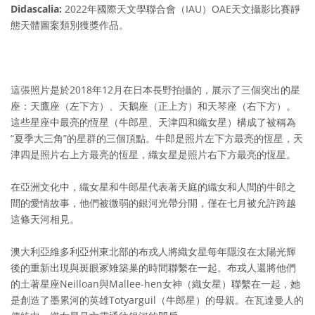
Didascalia:
2022年國際天文學聯合會（IAU）OAE天文攝影比賽靜
態天體圖案類別獲獎作品。
這張照片是於2018年12月在日本長野拍攝的，展示了三個突出的星
座：天鷹座（左下方）、天鵝座（正上方）和天琴座（右下方）。
這些星座中最亮的恆星（牛郎星、天津四和織女星）構成了被稱為
“夏季大三角”的星群的三個頂點。牛郎是照片左下方最亮的恆星，天
津四是照片右上方最亮的恆星，織女星是照片右下方最亮的恆星。
在亞洲文化中，織女星和牛郎星代表著天庭的織女和人間的牛郎之
間的愛情故事，他們被微弱的銀河光帶分開，僅在七月被允許跨越
這條天河相見。
澳大利亞維多利亞州東北部的布戎人將織女星每年隱沒在太陽光輝
後的重新出現與斑眼冢雉築巢的時間聯繫在一起。布戎人還將他們
的土著星座Neilloan與Mallee-hen女神（織女星）聯繫在一起，她
是創造了墨累河的英雄Totyarguil（牛郎星）的母親。在瓦達曼人的