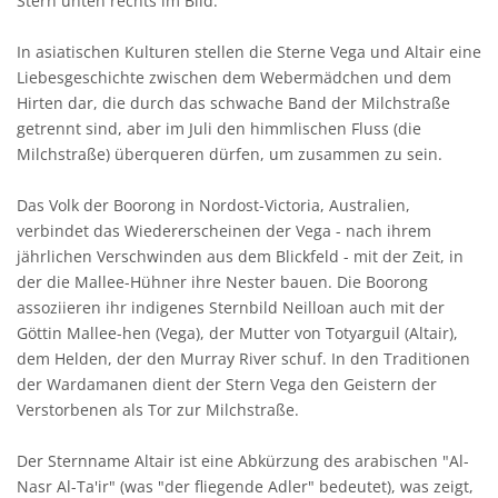
Stern unten rechts im Bild.
In asiatischen Kulturen stellen die Sterne Vega und Altair eine
Liebesgeschichte zwischen dem Webermädchen und dem
Hirten dar, die durch das schwache Band der Milchstraße
getrennt sind, aber im Juli den himmlischen Fluss (die
Milchstraße) überqueren dürfen, um zusammen zu sein.
Das Volk der Boorong in Nordost-Victoria, Australien,
verbindet das Wiedererscheinen der Vega - nach ihrem
jährlichen Verschwinden aus dem Blickfeld - mit der Zeit, in
der die Mallee-Hühner ihre Nester bauen. Die Boorong
assoziieren ihr indigenes Sternbild Neilloan auch mit der
Göttin Mallee-hen (Vega), der Mutter von Totyarguil (Altair),
dem Helden, der den Murray River schuf. In den Traditionen
der Wardamanen dient der Stern Vega den Geistern der
Verstorbenen als Tor zur Milchstraße.
Der Sternname Altair ist eine Abkürzung des arabischen "Al-
Nasr Al-Ta'ir" (was "der fliegende Adler" bedeutet), was zeigt,