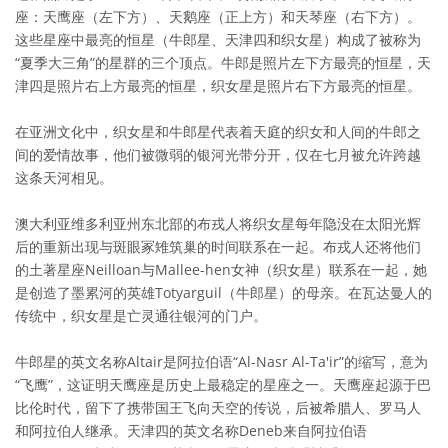
座：天鹰座（左下方）、天鹅座（正上方）和天琴座（右下方）。
这些星座中最亮的恒星（牛郎星、天津四和织女星）构成了被称为
“夏季大三角”的星群的三个顶点。牛郎是照片左下方最亮的恒星，天
津四是照片右上方最亮的恒星，织女星是照片右下方最亮的恒星。
在亚洲文化中，织女星和牛郎星代表着天庭的织女和人间的牛郎之
间的爱情故事，他们被微弱的银河光带分开，仅在七月被允许跨越
这条天河相见。
澳大利亚维多利亚州东北部的布戎人将织女星每年隐没在太阳光辉
后的重新出现与斑眼冢雉筑巢的时间联系在一起。布戎人还将他们
的土著星座Neilloan与Mallee-hen女神（织女星）联系在一起，她
是创造了墨累河的英雄Totyarguil（牛郎星）的母亲。在瓦达曼人的
传统中，织女星是亡灵通往银河的门户。
牛郎星的英文名称Altair是阿拉伯语“Al-Nasr Al-Ta'ir”的缩写，意为
“飞鹰”，这证明天鹰座是历史上最稳定的星座之一。天鹰座起源于巴
比伦时代，留下了携带国王飞向天空的传说，后被希腊人、罗马人
和阿拉伯人继承。天津四的英文名称Deneb来自阿拉伯语