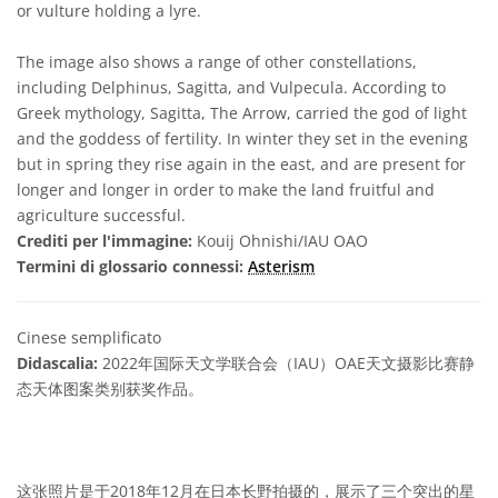
or vulture holding a lyre.
The image also shows a range of other constellations,
including Delphinus, Sagitta, and Vulpecula. According to
Greek mythology, Sagitta, The Arrow, carried the god of light
and the goddess of fertility. In winter they set in the evening
but in spring they rise again in the east, and are present for
longer and longer in order to make the land fruitful and
agriculture successful.
Crediti per l'immagine:
Kouij Ohnishi/IAU OAO
Termini di glossario connessi:
Asterism
Cinese semplificato
Didascalia:
2022年国际天文学联合会（IAU）OAE天文摄影比赛静
态天体图案类别获奖作品。
这张照片是于2018年12月在日本长野拍摄的，展示了三个突出的星