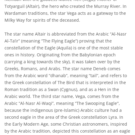
Totyarguil (Altair), the hero who created the Murray River. In
Wardaman traditions, the star Vega acts as a gateway to the
Milky Way for spirits of the deceased.
The star name Altair is abbreviated from the Arabic “Al-Nasr
Al-Ta’ir” (meaning “The Flying Eagle”) proving that the
constellation of the Eagle (Aquila) is one of the most stable
ones in history. Originating from the Babylonian epoch
(carrying a king towards the sky), it was taken over by the
Greeks, Romans, and Arabs. The star name Deneb comes
from the Arabic word “dhanab”, meaning “tail”, and refers to
the Greek constellation of The Bird that is interpreted in the
Roman tradition as a Swan (Cygnus), and as a Hen in the
Arabic world. The third star name, Vega, comes from the
Arabic “Al-Nasr Al-Waqi”, meaning “The Swooping Eagle'',
because the indigenous (pre-Islamic) Arabic culture had a
second eagle in the area of the Greek constellation Lyra. In
the Early Modern Age, some Christian astronomers, inspired
by the Arabic tradition, depicted this constellation as an eagle