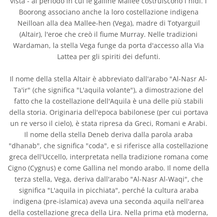
vista - al periodo in cui le galline Mallee costruiscono i nidi. I
Boorong associano anche la loro costellazione indigena
Neilloan alla dea Mallee-hen (Vega), madre di Totyarguil
(Altair), l'eroe che creò il fiume Murray. Nelle tradizioni
Wardaman, la stella Vega funge da porta d'accesso alla Via
Lattea per gli spiriti dei defunti.
Il nome della stella Altair è abbreviato dall'arabo "Al-Nasr Al-
Ta'ir" (che significa "L'aquila volante"), a dimostrazione del
fatto che la costellazione dell'Aquila è una delle più stabili
della storia. Originaria dell'epoca babilonese (per cui portava
un re verso il cielo), è stata ripresa da Greci, Romani e Arabi.
Il nome della stella Deneb deriva dalla parola araba
"dhanab", che significa "coda", e si riferisce alla costellazione
greca dell'Uccello, interpretata nella tradizione romana come
Cigno (Cygnus) e come Gallina nel mondo arabo. Il nome della
terza stella, Vega, deriva dall'arabo "Al-Nasr Al-Waqi", che
significa "L'aquila in picchiata", perché la cultura araba
indigena (pre-islamica) aveva una seconda aquila nell'area
della costellazione greca della Lira. Nella prima età moderna,