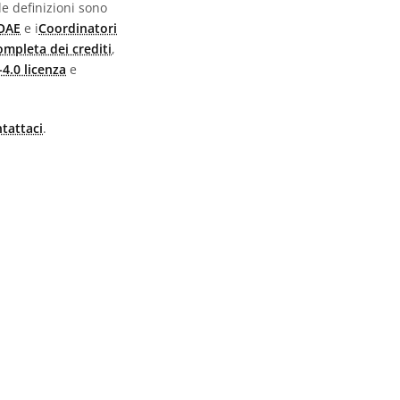
 le definizioni sono
 OAE
e i
Coordinatori
completa dei crediti
,
4.0 licenza
e
tattaci
.