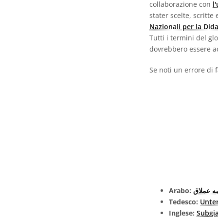
collaborazione con
l
stater scelte, scritt
Nazionali per la Did
Tutti i termini del g
dovrebbero essere ac
Se noti un errore di 
Arabo:
ه عملاق
Tedesco:
Unter
Inglese:
Subgia