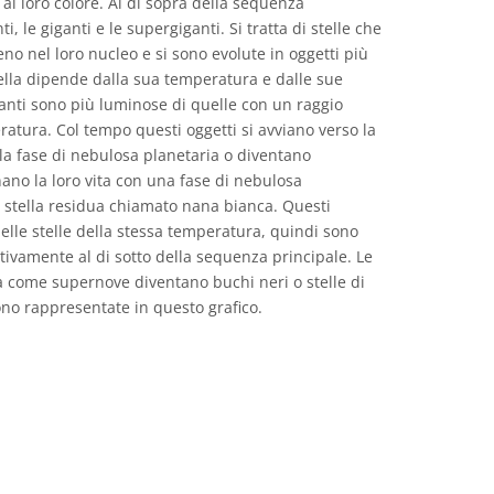
l loro colore. Al di sopra della sequenza
, le giganti e le supergiganti. Si tratta di stelle che
eno nel loro nucleo e si sono evolute in oggetti più
tella dipende dalla sua temperatura e dalle sue
ganti sono più luminose di quelle con un raggio
atura. Col tempo questi oggetti si avviano verso la
alla fase di nebulosa planetaria o diventano
ano la loro vita con una fase di nebulosa
i stella residua chiamato nana bianca. Questi
delle stelle della stessa temperatura, quindi sono
ativamente al di sotto della sequenza principale. Le
ta come supernove diventano buchi neri o stelle di
no rappresentate in questo grafico.
e Commons Attribuzione 4.0 Internazionale (CC BY 4.0) icone