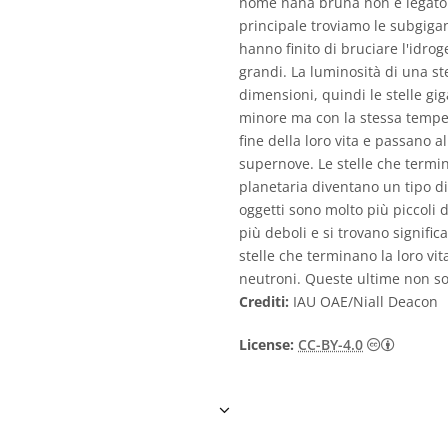
nome nana bruna non è legato a
principale troviamo le subgiganti
hanno finito di bruciare l'idrog
grandi. La luminosità di una s
dimensioni, quindi le stelle gi
minore ma con la stessa temper
fine della loro vita e passano 
supernove. Le stelle che termin
planetaria diventano un tipo d
oggetti sono molto più piccoli 
più deboli e si trovano signific
stelle che terminano la loro vi
neutroni. Queste ultime non so
Crediti:
IAU OAE/Niall Deacon
Creativ
License:
CC-BY-4.0