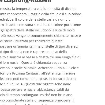
stra la temperatura e la luminosità di diverse
nto rappresenta il raggio della stella e il suo colore
edrebbe. Il colore delle stelle varia da un blu
tro sbiadito. Nessuna stella ha un colore puro come
é gli spettri delle stelle includono la luce di molti
telle più rosse vengono comunemente chiamate rosse e
di stelle utilizzato per realizzare questo
ostrare un'ampia gamma di stelle di tipo diverso,
i tipo di stella non è rappresentativo della
alto a sinistra al basso a destra c'è una lunga fila di
ei loro nuclei. Questa è chiamata sequenza
rovano le stelle Mintaka, Achernar, Sirio A, il Sole e
ntorno a Proxima Centauri, all'estremità inferiore
le, sono noti come nane rosse. In basso a destra
de 1 e Kelu-1 A. Questi due oggetti sono nane
 bassa per avere nuclei abbastanza caldi da
iodo di tempo prolungato. Poiché non bruciano
no considerate stelle di sequenza principale. Il