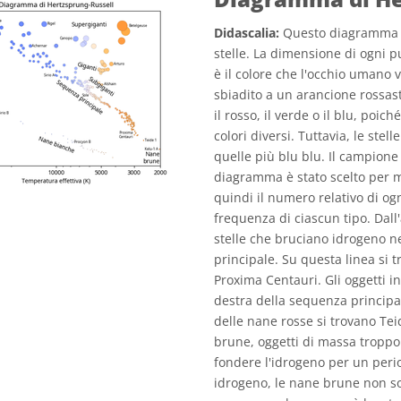
Didascalia:
Questo diagramma mo
stelle. La dimensione di ogni pu
è il colore che l'occhio umano v
sbiadito a un arancione rossas
il rosso, il verde o il blu, poich
colori diversi. Tuttavia, le s
quelle più blu blu. Il campione 
diagramma è stato scelto per m
quindi il numero relativo di ogn
frequenza di ciascun tipo. Dall'
stelle che bruciano idrogeno n
principale. Su questa linea si t
Proxima Centauri. Gli oggetti i
destra della sequenza principa
delle nane rosse si trovano Tei
brune, oggetti di massa troppo
fondere l'idrogeno per un per
idrogeno, le nane brune non so