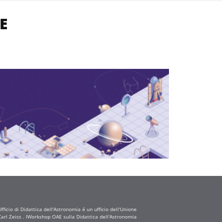
E
ficio di Didattica dell'Astronomia é un ufficio dell'Unione
arl Zeiss . IWorkshop OAE sulla Didattica dell'Astronomia