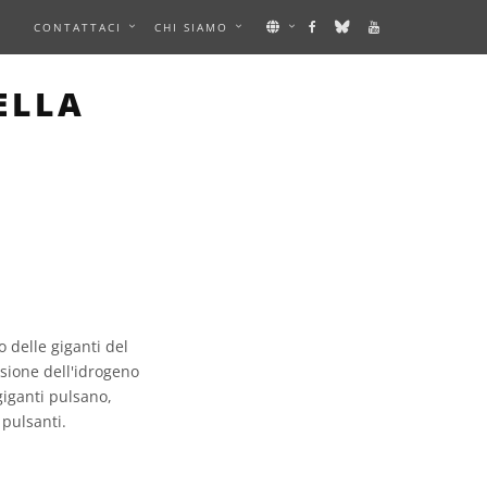
E
CONTATTACI
CHI SIAMO
ELLA
 delle giganti del
usione dell'idrogeno
giganti pulsano,
 pulsanti.