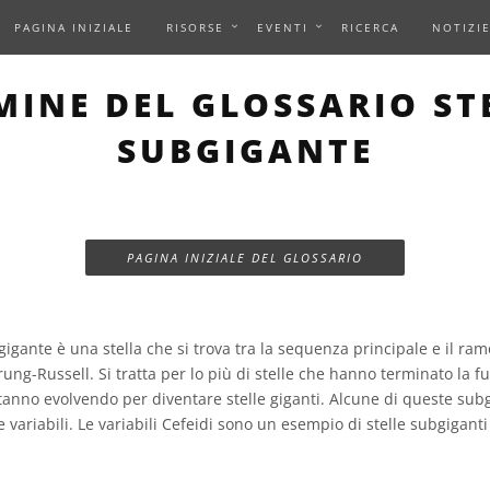
PAGINA INIZIALE
RISORSE
EVENTI
RICERCA
NOTIZI
MINE DEL GLOSSARIO ST
SUBGIGANTE
PAGINA INIZIALE DEL GLOSSARIO
gante è una stella che si trova tra la sequenza principale e il ramo
g-Russell. Si tratta per lo più di stelle che hanno terminato la f
stanno evolvendo per diventare stelle giganti. Alcune di queste sub
e variabili. Le variabili Cefeidi sono un esempio di stelle subgiganti