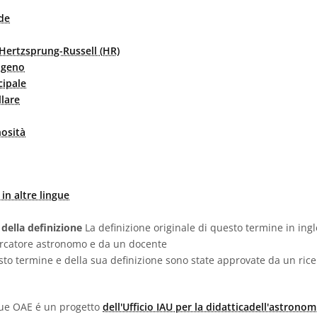
ide
Hertzsprung-Russell (HR)
ogeno
cipale
llare
nosità
in altre lingue
 della definizione
La definizione originale di questo termine in ingl
ercatore astronomo e da un docente
sto termine e della sua definizione sono state approvate da un ric
ngue OAE é un progetto
dell'Ufficio IAU per la didatticadell'astronom