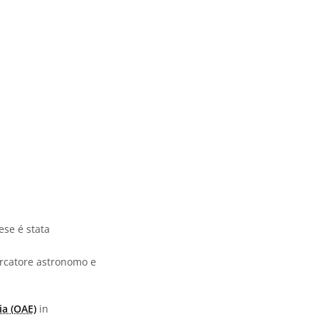
ese é stata
ercatore astronomo e
ia (OAE)
in