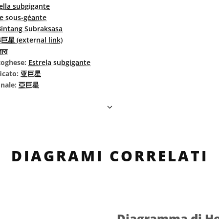
ella subgigante
le sous-géante
Bintang Subraksasa
巨星 (external link)
ारा
rtoghese:
Estrela subgigante
icato:
亚巨星
onale:
亞巨星
DIAGRAMI CORRELATI
Diagramma di He