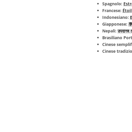
Spagnolo:
Estr
Francese:
Étoi
Indonesiano:
Giapponese:
準
Nepali:
उपदानव त
Brasiliano Po
Cinese semplif
Cinese tradizi