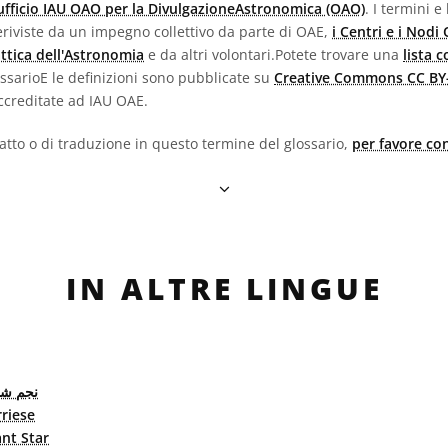
'ufficio IAU OAO per la DivulgazioneAstronomica (OAO)
. I termini e
e eriviste da un impegno collettivo da parte di OAE,
i Centri e i Nodi
attica dell'Astronomia
e da altri volontari.Potete trovare una
lista 
lossarioE le definizioni sono pubblicate su
Creative Commons CC BY-
creditate ad IAU OAE.
fatto o di traduzione in questo termine del glossario,
per favore con
IN ALTRE LINGUE
نجم شب
riese
nt Star