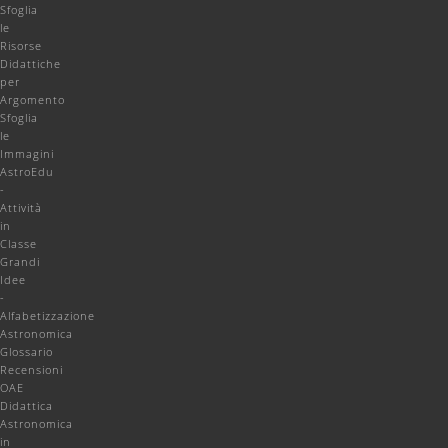
Sfoglia
le
Risorse
Didattiche
per
Argomento
Sfoglia
le
Immagini
AstroEdu
-
Attività
in
Classe
Grandi
Idee
-
Alfabetizzazione
Astronomica
Glossario
Recensioni
OAE
Didattica
Astronomica
in