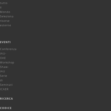
tutto
il
Mondo
Seleziona
risorse
esterne
EVENTI
Conferenza
IAU-
OAE
Workshop
Shaw-
IAU
Serie
di
Seminati
ICAER
RICERCA
CODICE