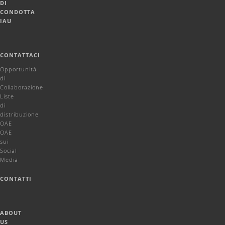
DI
CONDOTTA
IAU
CONTATTACI
Opportunità
di
Collaborazione
Liste
di
distribuzione
OAE
OAE
sui
Social
Media
CONTATTI
ABOUT
US