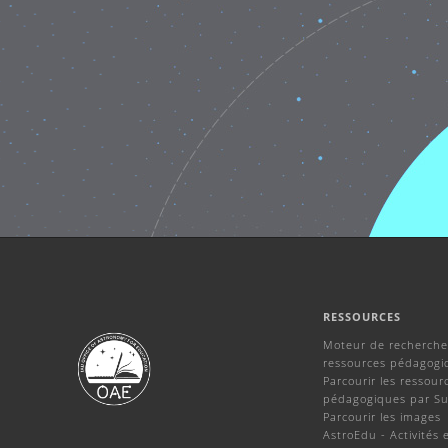
RESSOURCES
Moteur de recherche
ressources pédagogi
Parcourir les ressour
pédagogiques par Su
Parcourir les images
AstroEdu - Activités 