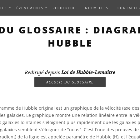
CES
ÉVENEMENTS
RECHERCHE
NOUVELLES
CONTACTE
DU GLOSSAIRE : DIAGR
HUBBLE
Redirigé depuis
Loi de Hubble-Lemaître
ACCUEIL DU GLOSSAIRE
ramme de Hubble original est un graphique de la vélocité (axe des 
des galaxies. Le graphique montre une relation linéaire entre la vélo
s galaxies lointaines s'éloignent plus rapidement que les galaxies 
 galaxies semblent s'éloigner de "nous". C'est l'une des preuves de
gradient) de la ligne est appelée paramètre de Hubble (H), et l'équat