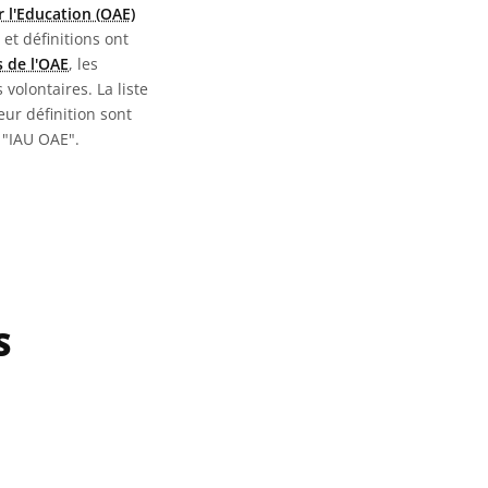
 l'Education (OAE)
 et définitions ont
 de l'OAE
, les
 volontaires. La liste
eur définition sont
 "IAU OAE".
S