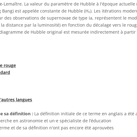
e-Lemaître. La valeur du paramètre de Hubble à l'époque actuelle (
g Bang) est appelée constante de Hubble (H₀). Les itérations mod
r des observations de supernovae de type Ia, représentent le mod
la distance par la luminosité) en fonction du décalage vers le rouge.
 diagramme de Hubble original est mesurée indirectement à partir 
le rouge
ndard
'autres langues
e sa définition :
La définition initiale de ce terme en anglais a été
herche en astronomie et un·e spécialiste de l’éducation
terme et de sa définition n'ont pas encore été aprouvées