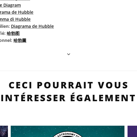
e Diagram
grama de Hubble
mma di Hubble
ilien:
Diagrama de Hubble
fié:
哈勃图
ionnel:
哈勃圖
CECI POURRAIT VOUS
INTÉRESSER ÉGALEMENT