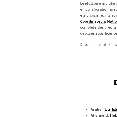
Le glossaire multila
en collaboration ave
été choisis, écrits et
Coordinateurs Natio
complète des crédits 
déposés sous licenc
Si vous constatez un
Arabe:
ط هابل
Allemand:
Hub