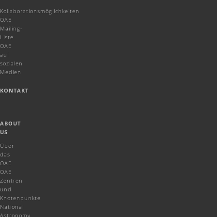
Kollaborationsmöglichkeiten
OAE
Mailing-
Liste
OAE
auf
sozialen
Medien
KONTAKT
ABOUT
US
Über
das
OAE
OAE
Zentren
und
Knotenpunkte
National
Astronomy