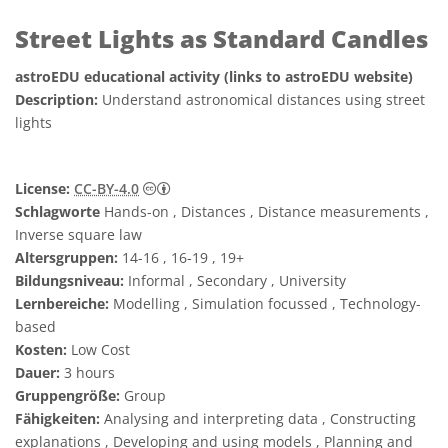
Street Lights as Standard Candles
astroEDU educational activity (links to astroEDU website)
Description:
Understand astronomical distances using street
lights
Creative Commons Namensnennung 4.0 In
License:
CC-BY-4.0
Schlagworte
Hands-on , Distances , Distance measurements ,
Inverse square law
Altersgruppen:
14-16 , 16-19 , 19+
Bildungsniveau:
Informal , Secondary , University
Lernbereiche:
Modelling , Simulation focussed , Technology-
based
Kosten:
Low Cost
Dauer:
3 hours
Gruppengröße:
Group
Fähigkeiten:
Analysing and interpreting data , Constructing
explanations , Developing and using models , Planning and