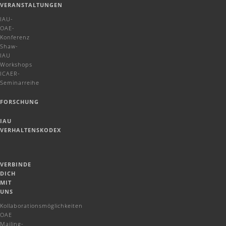
VERANSTALTUNGEN
IAU-
OAE-
Konferenz
Shaw-
IAU
Workshops
ICAER-
Seminarreihe
FORSCHUNG
IAU
VERHALTENSKODEX
VERBINDE
DICH
MIT
UNS
Kollaborationsmöglichkeiten
OAE
Mailing-