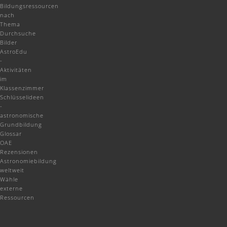
Bildungsressourcen
nach
Thema
Durchsuche
Bilder
AstroEdu
-
Aktivitäten
im
Klassenzimmer
Schlüsselideen
-
astronomische
Grundbildung
Glossar
OAE
Rezensionen
Astronomiebildung
weltweit
Wähle
externe
Ressourcen