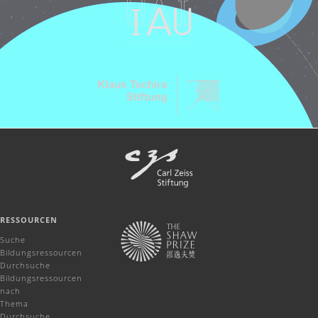
RESSOURCEN
Suche
Bildungsressourcen
Durchsuche
Bildungsressourcen
nach
Thema
Durchsuche