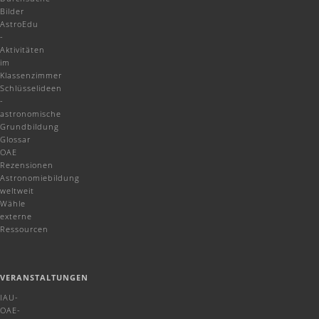
Bilder
AstroEdu
-
Aktivitäten
im
Klassenzimmer
Schlüsselideen
-
astronomische
Grundbildung
Glossar
OAE
Rezensionen
Astronomiebildung
weltweit
Wähle
externe
Ressourcen
VERANSTALTUNGEN
IAU-
OAE-