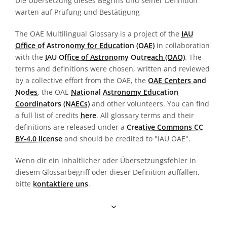
Die Übersetzung dieses Begriffs und seiner Definition
warten auf Prüfung und Bestätigung
The OAE Multilingual Glossary is a project of the
IAU
Office of Astronomy for Education (OAE)
in collaboration
with the
IAU Office of Astronomy Outreach (OAO)
. The
terms and definitions were chosen, written and reviewed
by a collective effort from the OAE, the
OAE Centers and
Nodes
, the OAE
National Astronomy Education
Coordinators (NAECs)
and other volunteers. You can find
a full list of credits
here
. All glossary terms and their
definitions are released under a
Creative Commons CC
BY-4.0 license
and should be credited to "IAU OAE".
Wenn dir ein inhaltlicher oder Übersetzungsfehler in
diesem Glossarbegriff oder dieser Definition auffallen,
bitte
kontaktiere uns
.