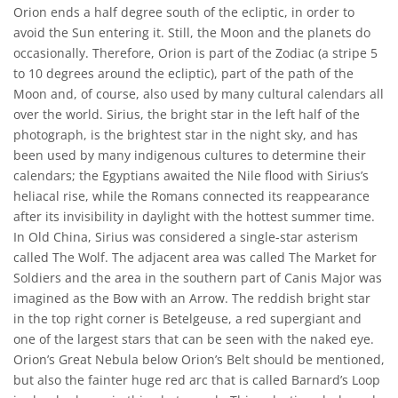
Orion ends a half degree south of the ecliptic, in order to
avoid the Sun entering it. Still, the Moon and the planets do
occasionally. Therefore, Orion is part of the Zodiac (a stripe 5
to 10 degrees around the ecliptic), part of the path of the
Moon and, of course, also used by many cultural calendars all
over the world. Sirius, the bright star in the left half of the
photograph, is the brightest star in the night sky, and has
been used by many indigenous cultures to determine their
calendars; the Egyptians awaited the Nile flood with Sirius’s
heliacal rise, while the Romans connected its reappearance
after its invisibility in daylight with the hottest summer time.
In Old China, Sirius was considered a single-star asterism
called The Wolf. The adjacent area was called The Market for
Soldiers and the area in the southern part of Canis Major was
imagined as the Bow with an Arrow. The reddish bright star
in the top right corner is Betelgeuse, a red supergiant and
one of the largest stars that can be seen with the naked eye.
Orion’s Great Nebula below Orion’s Belt should be mentioned,
but also the fainter huge red arc that is called Barnard’s Loop