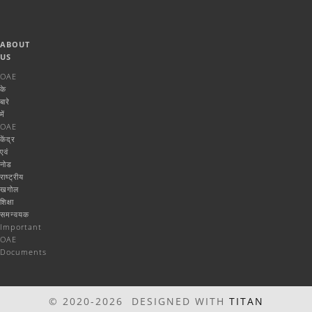
ABOUT
US
OAE
के
बारे
में
OAE
केंद्र
एवं
नोड
राष्ट्रीय
खगोल
शिक्षा
समन्वयक
Important
OAE
Documents
© 2020-2026 DESIGNED WITH
TITAN