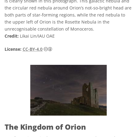
is clearly shown in this photograph. This galactic nebula and
the circular red nebula around Orion’s not-so-bright head are
both parts of star-forming regions, while the red nebula to
the upper left of Orion is the Rosette Nebula in the
unrecognisable constellation of Monoceros.
Credit:
Likai Lin/IAU OAE
Creative Commons Attribution 4.0 Internat
License:
CC-BY-4.0
The Kingdom of Orion