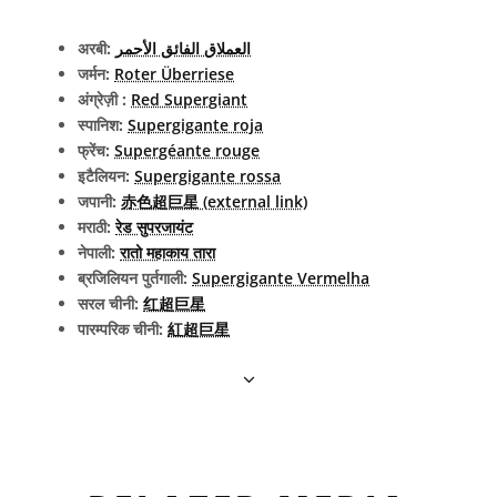
अरबी:
العملاق الفائق الأحمر
जर्मन:
Roter Überriese
अंग्रेज़ी :
Red Supergiant
स्पानिश:
Supergigante roja
फ्रेंच:
Supergéante rouge
इटैलियन:
Supergigante rossa
जपानी:
赤色超巨星 (external link)
मराठी:
रेड सुपरजायंट
नेपाली:
रातो महाकाय तारा
ब्रजिलियन पुर्तगाली:
Supergigante Vermelha
सरल चीनी:
红超巨星
पारम्परिक चीनी:
紅超巨星