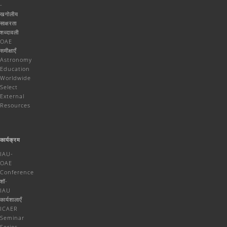
-
खगोलीय
साक्षरता
शब्दावली
OAE
समीक्षाएँ
Astronomy
Education
Worldwide
Select
External
Resources
कार्यक्रम
IAU-
OAE
Conference
शॉ-
IAU
कार्यशालाएँ
ICAER
Seminar
Series