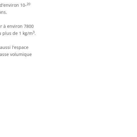
20
d'environ 10-
ons.
er à environ 7800
3
u plus de 1 kg/m
.
aussi l'espace
 masse volumique