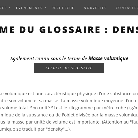
CES
ÉVENEMENTS
RECHERCHE
NOUVELLES
CONTACTE
ME DU GLOSSAIRE : DEN
Également connu sous le terme de
Masse volumique
ACCUEIL DU GLOSSAIRE
e volumique est une caractéristique physique d'une substance ou 
entre son volume et sa masse. La masse volumique moyenne d'un o
on volume total. Son unité SI est le kilogramme par mètre cube (kg/
umique de la substance ou de l'objet divisée par la masse volumique
plus la masse par unité de volume est importante. (Attention au "fa
umique se traduit par "density"...).