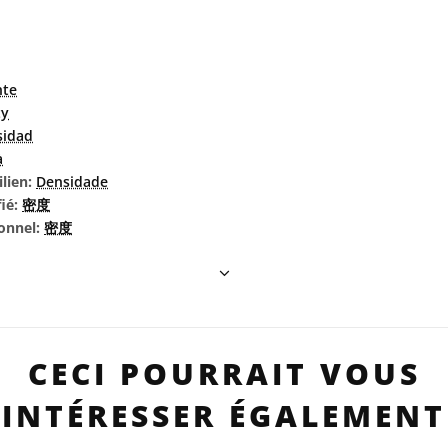
hte
ty
sidad
à
ilien:
Densidade
fié:
密度
ionnel:
密度
CECI POURRAIT VOUS
INTÉRESSER ÉGALEMENT