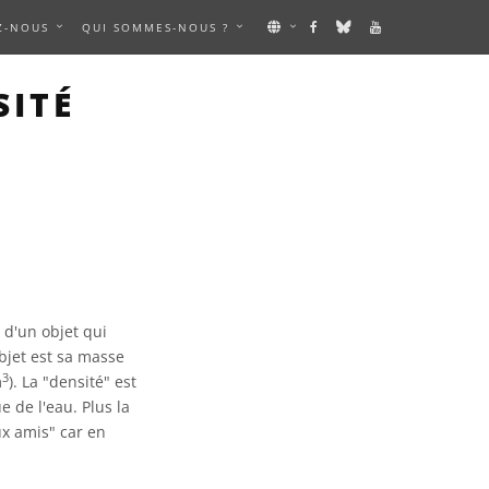
Z-NOUS
QUI SOMMES-NOUS ?
SITÉ
d'un objet qui
bjet est sa masse
3
m
). La "densité" est
 de l'eau. Plus la
ux amis" car en