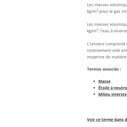
Les masses volumique
3
kg/m
pour le gaz int
Les masses volumique
3
kg/m
, l'eau à envir
L'Univers comprend no
relativement vide en
moyenne de matière d
Termes associés :
Masse
Étoile à neutr
Milieu interste
Voir ce terme dans d