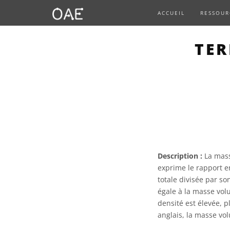
ACCUEIL
RESSOUR
TER
Description :
La mass
exprime le rapport 
totale divisée par s
égale à la masse vol
densité est élevée, 
anglais, la masse vol