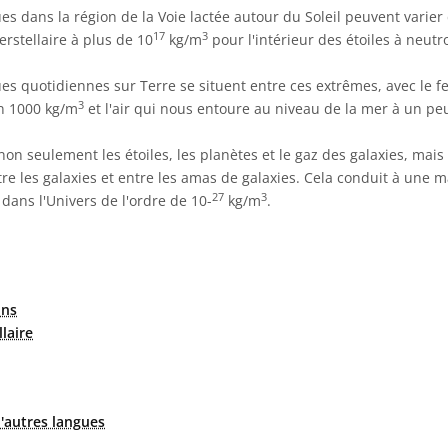
s dans la région de la Voie lactée autour du Soleil peuvent varier 
17
3
erstellaire à plus de 10
kg/m
pour l'intérieur des étoiles à neutr
s quotidiennes sur Terre se situent entre ces extrêmes, avec le f
3
on 1000 kg/m
et l'air qui nous entoure au niveau de la mer à un pe
n seulement les étoiles, les planètes et le gaz des galaxies, mais 
tre les galaxies et entre les amas de galaxies. Cela conduit à une
27
3
ans l'Univers de l'ordre de 10-
kg/m
.
ons
llaire
'autres langues