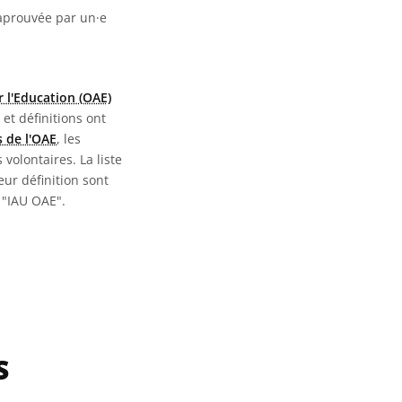
 aprouvée par un·e
 l'Education (OAE)
 et définitions ont
 de l'OAE
, les
 volontaires. La liste
eur définition sont
 "IAU OAE".
S