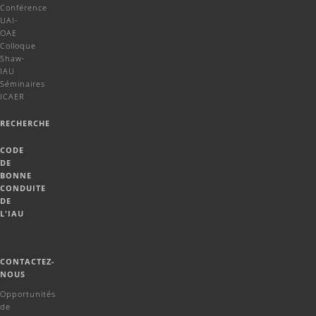
Conférence
UAI-
OAE
Colloque
Shaw-
IAU
Séminaires
ICAER
RECHERCHE
CODE
DE
BONNE
CONDUITE
DE
L'IAU
CONTACTEZ-
NOUS
Opportunités
de