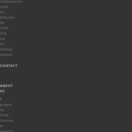
collaboration
Liste
de
diffusion
de
l'OAE
OAE
sur
les
médias
sociaux
CONTACT
ABOUT
US
À
propos
de
l'OAE
Centres
et
noeuds