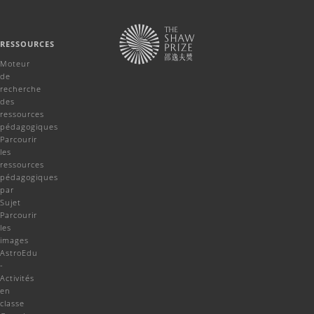
RESSOURCES
Moteur
de
recherche
des
ressources
pédagogiques
Parcourir
les
ressources
pédagogiques
par
Sujet
Parcourir
les
images
AstroEdu
-
Activités
en
classe