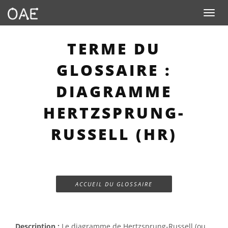
Toggle n
TERME DU
GLOSSAIRE :
DIAGRAMME
HERTZSPRUNG-
RUSSELL (HR)
ACCUEIL DU GLOSSAIRE
Description :
Le diagramme de Hertzsprung-Russell (ou