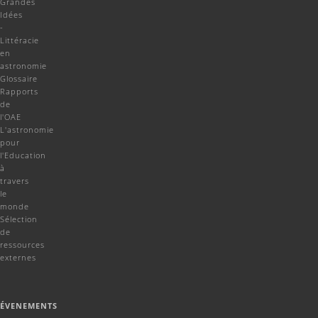
Grandes
Idées
-
Littéracie
en
astronomie
Glossaire
Rapports
de
l'OAE
L'astronomie
pour
l'Education
à
travers
le
monde
Sélection
de
ressources
externes
ÉVENEMENTS