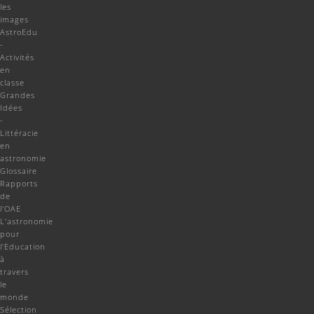
les
images
AstroEdu
-
Activités
en
classe
Grandes
Idées
-
Littéracie
en
astronomie
Glossaire
Rapports
de
l'OAE
L'astronomie
pour
l'Education
à
travers
le
monde
Sélection