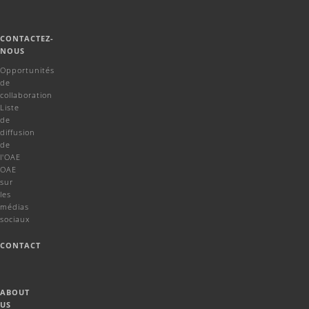
CONTACTEZ-
NOUS
Opportunités
de
collaboration
Liste
de
diffusion
de
l'OAE
OAE
sur
les
médias
sociaux
CONTACT
ABOUT
US