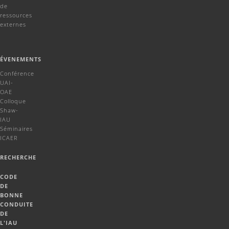
de
ressources
externes
ÉVENEMENTS
Conférence
UAI-
OAE
Colloque
Shaw-
IAU
Séminaires
ICAER
RECHERCHE
CODE
DE
BONNE
CONDUITE
DE
L'IAU