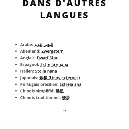
DANS D'AUTRES
LANGUES
Arabe:
النجم القزم
Allemand:
Zwergstern
Anglais:
Dwarf Star
Espagnol:
Estrella enana
Italien:
Stella nana
Japonais:
矮星 (Liens externes)
Portugais brésilien:
Estrela anã
Chinois simplifié:
矮星
Chinois traditionnel:
矮星