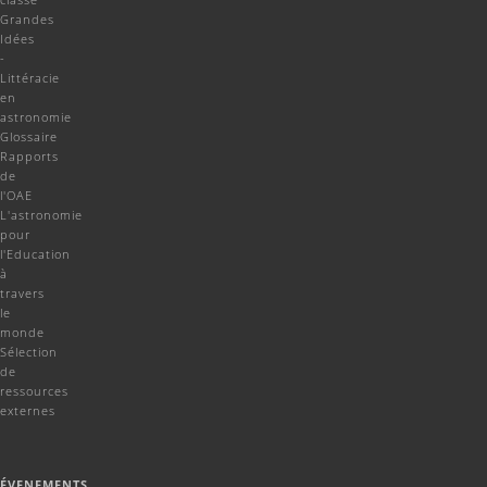
Grandes
Idées
-
Littéracie
en
astronomie
Glossaire
Rapports
de
l'OAE
L'astronomie
pour
l'Education
à
travers
le
monde
Sélection
de
ressources
externes
ÉVENEMENTS