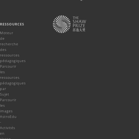
RESSOURCES
Moteur
de
recherche
des
ressources
pédagogiques
Parcourir
les
ressources
pédagogiques
par
Sujet
Parcourir
les
images
AstroEdu
-
Activités
en
classe