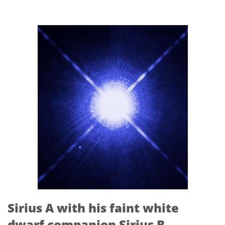
Sirius A with his faint white
dwarf companion Sirius B