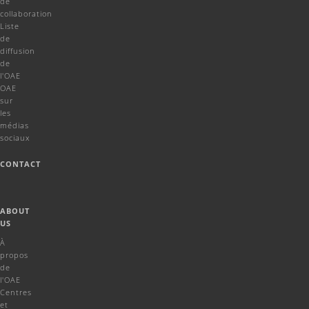
de
collaboration
Liste
de
diffusion
de
l'OAE
OAE
sur
les
médias
sociaux
CONTACT
ABOUT
US
À
propos
de
l'OAE
Centres
et