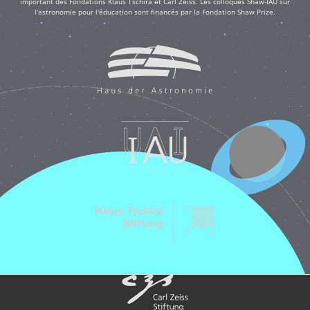
important des Fondations Klaus Tschira et Carl Zeiss. Les colloques Shaw-IAU sur
l'astronomie pour l'éducation sont financés par la Fondation Shaw Prize.