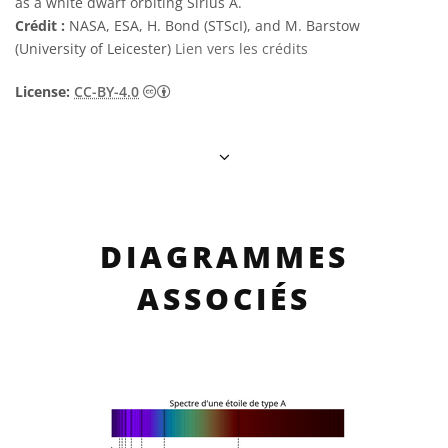
as a white dwarf orbiting Sirius A.
Crédit :
NASA, ESA, H. Bond (STScI), and M. Barstow
(University of Leicester)
Lien vers les crédits
Creative Commons (CC) Attribution 4.0 Int
License:
CC-BY-4.0
DIAGRAMMES
ASSOCIÉS