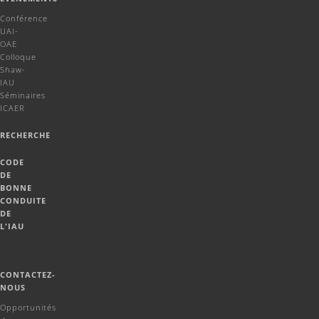
Conférence
UAI-
OAE
Colloque
Shaw-
IAU
Séminaires
ICAER
RECHERCHE
CODE
DE
BONNE
CONDUITE
DE
L'IAU
CONTACTEZ-
NOUS
Opportunités