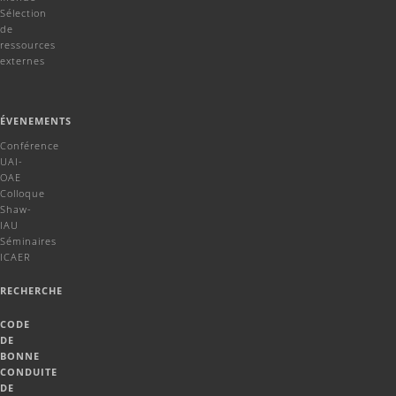
Sélection
de
ressources
externes
ÉVENEMENTS
Conférence
UAI-
OAE
Colloque
Shaw-
IAU
Séminaires
ICAER
RECHERCHE
CODE
DE
BONNE
CONDUITE
DE