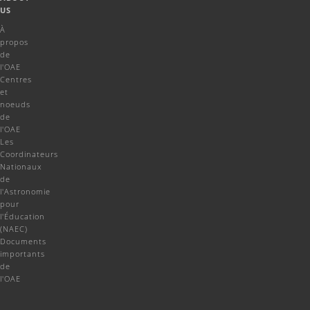
US
À
propos
de
l'OAE
Centres
et
noeuds
de
l'OAE
Les
Coordinateurs
Nationaux
de
l'Astronomie
pour
l'Éducation
(NAEC)
Documents
importants
de
l'OAE