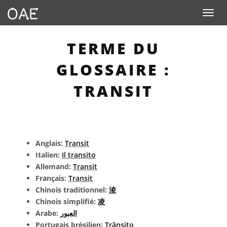
Toggle n
TERME DU
GLOSSAIRE :
TRANSIT
Anglais:
Transit
Italien:
Il transito
Allemand:
Transit
Français:
Transit
Chinois traditionnel:
淩
Chinois simplifié:
凌
Arabe:
العبور
Portugais brésilien:
Trânsito