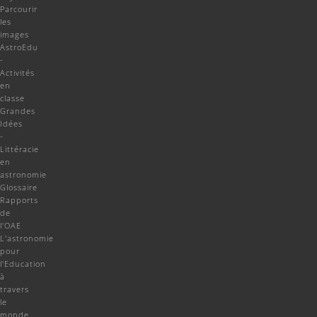
Parcourir
les
images
AstroEdu
-
Activités
en
classe
Grandes
Idées
-
Littéracie
en
astronomie
Glossaire
Rapports
de
l'OAE
L'astronomie
pour
l'Education
à
travers
le
monde