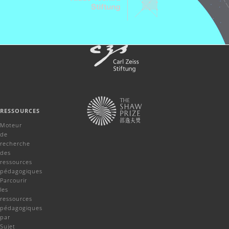
RESSOURCES
Moteur
de
recherche
des
ressources
pédagogiques
Parcourir
les
ressources
pédagogiques
par
Sujet