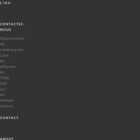
L'IAU
CONTACTEZ-
NOUS
Opportunités
de
collaboration
Liste
de
diffusion
de
l'OAE
OAE
sur
les
médias
sociaux
CONTACT
ABOUT