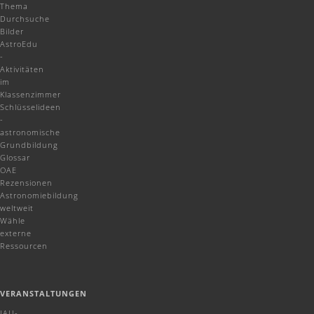
Thema
Durchsuche
Bilder
AstroEdu
-
Aktivitäten
im
Klassenzimmer
Schlüsselideen
-
astronomische
Grundbildung
Glossar
OAE
Rezensionen
Astronomiebildung
weltweit
Wähle
externe
Ressourcen
VERANSTALTUNGEN
IAU-