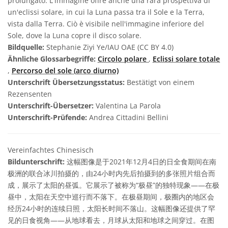
prolungato. L'immagine offre anche una rara prospettiva di
un'eclissi solare, in cui la Luna passa tra il Sole e la Terra,
vista dalla Terra. Ciò è visibile nell'immagine inferiore del
Sole, dove la Luna copre il disco solare.
Bildquelle:
Stephanie Ziyi Ye/IAU OAE (CC BY 4.0)
Ähnliche Glossarbegriffe:
Circolo polare
,
Eclissi solare totale
,
Percorso del sole (arco diurno)
Unterschrift Übersetzungsstatus:
Bestätigt von einem
Rezensenten
Unterschrift-Übersetzer:
Valentina La Parola
Unterschrift-Prüfende:
Andrea Cittadini Bellini
Vereinfachtes Chinesisch
Bildunterschrift:
这幅图像是于2021年12月4日的日全食期间在南
极洲的联合冰川拍摄的，由24小时内先后拍摄到的多张照片组合而
成，展示了太阳的昼弧。它展示了被称为“极昼”的独特现象——在极
昼中，太阳在天空中巡行而不落下。在极昼期间，极圈内的地区会
经历24小时的连续日照，太阳长时间不落山。这幅图像还提供了罕
见的日食视角——从地球看去，月球从太阳和地球之间穿过。在图