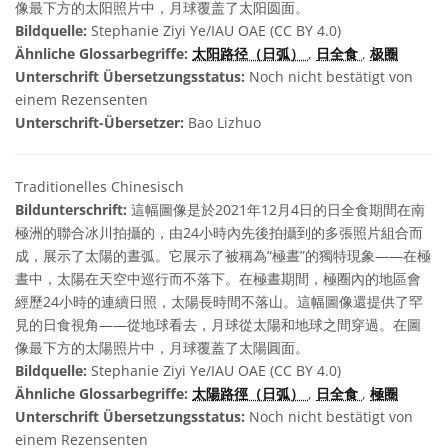
像最下方的太阳照片中，月球覆盖了太阳圆面。
Bildquelle:
Stephanie Ziyi Ye/IAU OAE (CC BY 4.0)
Ähnliche Glossarbegriffe:
太阳路径（日弧）
,
日全食
,
极圈
Unterschrift Übersetzungsstatus:
Noch nicht bestätigt von
einem Rezensenten
Unterschrift-Übersetzer:
Bao Lizhuo
Traditionelles Chinesisch
Bildunterschrift:
這幅圖像是於2021年12月4日的日全食期間在南
極洲的聯合冰川拍攝的，由24小時內先後拍攝到的多張照片組合而
成，展示了太陽的晝弧。它展示了被稱為“極晝”的獨特現象——在極
晝中，太陽在天空中巡行而不落下。在極晝期間，極圈內的地區會
經歷24小時的連續日照，太陽長時間不落山。這幅圖像還提供了罕
見的日食視角——從地球看去，月球從太陽和地球之間穿過。在圖
像最下方的太陽照片中，月球覆蓋了太陽圓面。
Bildquelle:
Stephanie Ziyi Ye/IAU OAE (CC BY 4.0)
Ähnliche Glossarbegriffe:
太陽路徑（日弧）
,
日全食
,
極圈
Unterschrift Übersetzungsstatus:
Noch nicht bestätigt von
einem Rezensenten