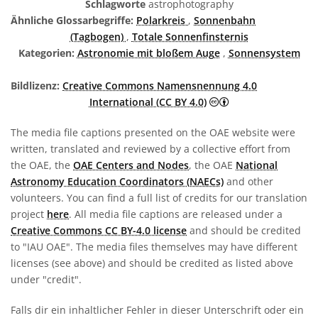
Schlagworte
astrophotography
Ähnliche Glossarbegriffe:
Polarkreis
,
Sonnenbahn
(Tagbogen)
,
Totale Sonnenfinsternis
Kategorien:
Astronomie mit bloßem Auge
,
Sonnensystem
Bildlizenz:
Creative Commons Namensnennung 4.0
Creative Commons 
International (CC BY 4.0)
The media file captions presented on the OAE website were
written, translated and reviewed by a collective effort from
the OAE, the
OAE Centers and Nodes
, the OAE
National
Astronomy Education Coordinators (NAECs)
and other
volunteers. You can find a full list of credits for our translation
project
here
. All media file captions are released under a
Creative Commons CC BY-4.0 license
and should be credited
to "IAU OAE". The media files themselves may have different
licenses (see above) and should be credited as listed above
under "credit".
Falls dir ein inhaltlicher Fehler in dieser Unterschrift oder ein