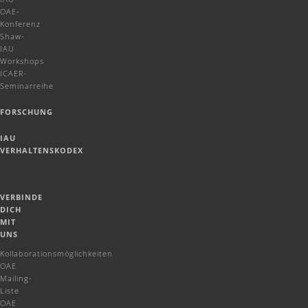
OAE-
Konferenz
Shaw-
IAU
Workshops
ICAER-
Seminarreihe
FORSCHUNG
IAU
VERHALTENSKODEX
VERBINDE
DICH
MIT
UNS
Kollaborationsmöglichkeiten
OAE
Mailing-
Liste
OAE