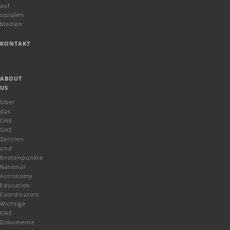
auf
sozialen
Medien
KONTAKT
ABOUT
US
Über
das
OAE
OAE
Zentren
und
Knotenpunkte
National
Astronomy
Education
Coordinators
Wichtige
OAE
Dokumente