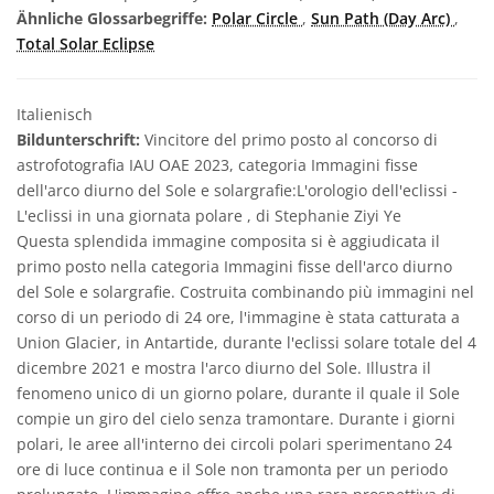
Ähnliche Glossarbegriffe:
Polar Circle
,
Sun Path (Day Arc)
,
Total Solar Eclipse
Italienisch
Bildunterschrift:
Vincitore del primo posto al concorso di
astrofotografia IAU OAE 2023, categoria Immagini fisse
dell'arco diurno del Sole e solargrafie:L'orologio dell'eclissi -
L'eclissi in una giornata polare , di Stephanie Ziyi Ye
Questa splendida immagine composita si è aggiudicata il
primo posto nella categoria Immagini fisse dell'arco diurno
del Sole e solargrafie. Costruita combinando più immagini nel
corso di un periodo di 24 ore, l'immagine è stata catturata a
Union Glacier, in Antartide, durante l'eclissi solare totale del 4
dicembre 2021 e mostra l'arco diurno del Sole. Illustra il
fenomeno unico di un giorno polare, durante il quale il Sole
compie un giro del cielo senza tramontare. Durante i giorni
polari, le aree all'interno dei circoli polari sperimentano 24
ore di luce continua e il Sole non tramonta per un periodo