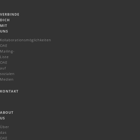
VERBINDE
DICH
MIT
UNS
Kollaborationsmöglichkeiten
OAE
Mailing-
Liste
OAE
auf
sozialen
Medien
KONTAKT
ABOUT
US
Über
das
OAE