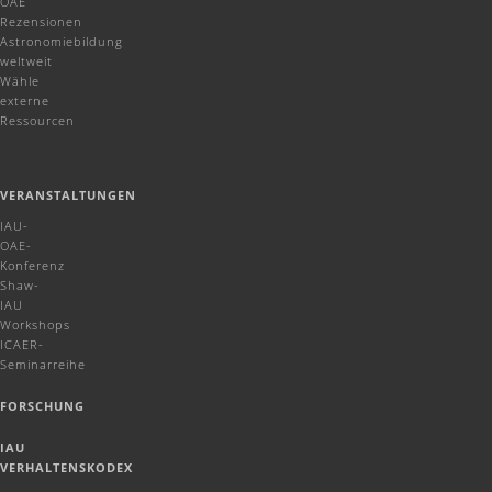
OAE
Rezensionen
Astronomiebildung
weltweit
Wähle
externe
Ressourcen
VERANSTALTUNGEN
IAU-
OAE-
Konferenz
Shaw-
IAU
Workshops
ICAER-
Seminarreihe
FORSCHUNG
IAU
VERHALTENSKODEX