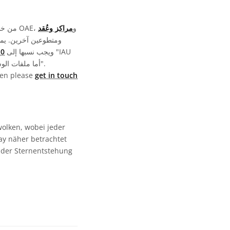
تمّت كتابة وترجمة ومراجعة تسميات ملفات الوسائط المعروضة على موقع OAE من خلال جهد جماعي من قِبل OAE، و
مراكز وعُقد
ويجب نسبها إلى "IAU
رخ
OAE". أما ملفات الوسائط نفسها فقد تخضع لتراخيص مختلفة (انظر أعلاه) ويجب نسبها كما هو موضح في قسم "الحقوق".
then please
get in touch
olken, wobei jeder
ay näher betrachtet
n der Sternentstehung