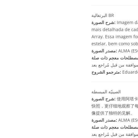
البرتغالية BR
Imagem da 
شرح الصورة:
mais detalhada de cad
Array. Essa imagem fo
estelar, bem como sob
ALMA (ESO
مصدر الصورة:
موافقة من قبل مُراجع بعد
Eduard
مترجمو الشروح:
الصينيّة المبسطة
使用阿塔卡
شرح الصورة:
快照，更仔细地观察了
像提供了独特的见解。
ALMA (ESO
مصدر الصورة:
موافقة من قبل مُراجع بعد