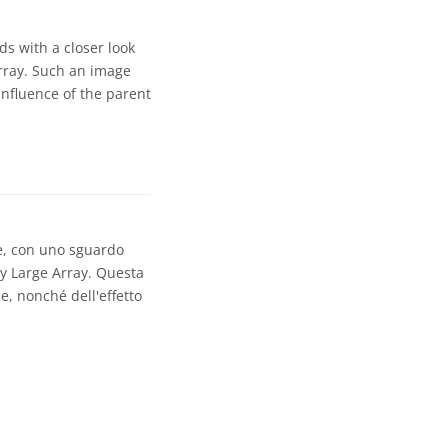
s with a closer look
rray. Such an image
influence of the parent
ne, con uno sguardo
ry Large Array. Questa
e, nonché dell'effetto