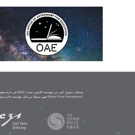
(Klaus Tschira Foundation) ومؤسسة كارل تسايس (Carl Zeiss Foundation). أما ورش العمل التعليمية IAU-Shaw فهي ممولة من قبل مؤسسة جائزة شو (Shaw Prize Foundation).