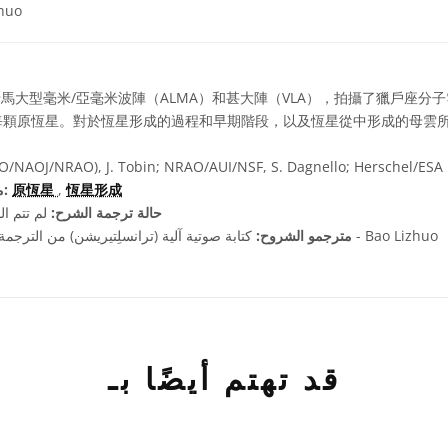
zhuo
馬大型毫米/亞毫米波陣（ALMA）和甚大陣（VLA），拍攝了獵戶座分
每顆原恆星。對於恆星形成的過程和早期階段，以及恆星從中形成的母雲
/NAOJ/NRAO), J. Tobin; NRAO/AUI/NSF, S. Dagnello; Herschel/ESA
恆星形成
,
原恆星
مصطلحات معجم ذات صلة:
حالة ترجمة الشرح:
لم تتم ال
كتابة صوتية آلية (ترانسلِتيريشن) من الترجمة الصينية المُبسطة بواسطة - Bao Lizhuo
مترجمو الشروح:
قد تهتم أيضًا بـ