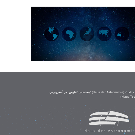
يستضيف "هاوس دير أسترونومي" (Haus der Astronomie) مكتب تعليم الفلك (OAE) في حرم معهد ماكس بلانك لعلم الفلك في هايدلبرغ. يُعد مكتب تعليم الفلك جزءًا من الاتحاد الفلكي الدولي (IAU)، ويحظى بتمويل كبير من مؤسسة كلاوس تشيرا