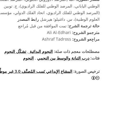
الوطني الياباني، المرصد الوطني للفلك الراديوي)، ج. توبين
(المرصد الوطني للفلك الراديوي، اتحاد الفلك الدولي، مؤسسة
العلوم الوطنية)، س. داغنيلو؛ هيرشل
رابط المصدر
حالة ترجمة الشرح:
تمت الموافقة من قبل مُراجع
مترجمو الشروح:
Ali Al-Edhari
مراجِعو الشروح:
Ashraf Tadross
مصطلحات معجم ذات صلة:
النجوم البدائية
,
تشكّل النجوم
فئات:
درب التبانة والوسط بين النجمي
,
النجوم
ترخيص الصورة:
المشاع الإبداعي نَسب المُصنَّف 3.0 غير موطَّنة
المشاع الإبداعي نَسب المُصنَّف 3.0 غير موطَّنة أيقونات