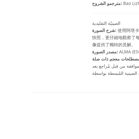
Bao Li
مترجمو الشروح:
الصينيّة التقليدية
使用阿塔卡
شرح الصورة:
快照，更仔細地觀察了
像提供了獨特的見解。
ALMA (ESO
مصدر الصورة:
موافقة من قبل مُراجع بعد