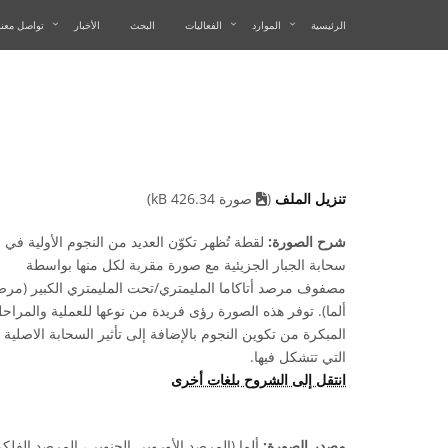
الرئيسية
الموارد
الفعاليات
البحث
الأخبار
تواصل معنا
BES AN IMAGE
تنزيل الملف
(
صورة 426.34 kB)
شرح الصورة:
لقطة تُظهر تكوّن العديد من النجوم الأولية في
سحابة الجبار الجزيئية مع صورة مقربة لكل منها بواسطة
مصفوف مرصد أتاكاما المليمتري/تحت المليمتري الكبير (مرص
ألما). توفر هذه الصورة رؤى فريدة من نوعها للعملية والمراح
المبكرة من تكوين النجوم بالإضافة إلى تأثير السحابة الاصلية
التي تتشكل فيها.
انتقل إلى الشروح بلغات أخرى
مصدر الصورة:
ألما (المرصد الأوروبي الجنوبي، المرصد الفلك