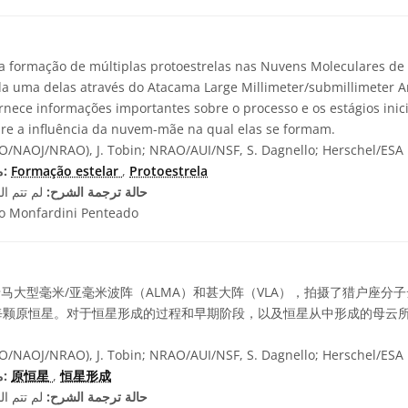
formação de múltiplas protoestrelas nas Nuvens Moleculares de
a uma delas através do Atacama Large Millimeter/submillimeter Ar
rnece informações importantes sobre o processo e os estágios inic
re a influência da nuvem-mãe na qual elas se formam.
/NAOJ/NRAO), J. Tobin; NRAO/AUI/NSF, S. Dagnello; Herschel/ESA
Protoestrela
,
Formação estelar
مصطلحات معجم ذات صلة:
حالة ترجمة الشرح:
لم تتم ال
o Monfardini Penteado
马大型毫米/亚毫米波阵（ALMA）和甚大阵（VLA），拍摄了猎户座分
每颗原恒星。对于恒星形成的过程和早期阶段，以及恒星从中形成的母云
/NAOJ/NRAO), J. Tobin; NRAO/AUI/NSF, S. Dagnello; Herschel/ESA
恒星形成
,
原恒星
مصطلحات معجم ذات صلة:
حالة ترجمة الشرح:
لم تتم ال