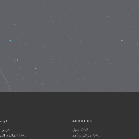
ABOUT US
تواص
حول OAE
فرص ال
مراكز وعُقد OAE
القائمة البريدية لـ OAE