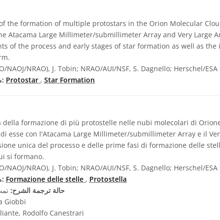
f the formation of multiple protostars in the Orion Molecular Cloud
the Atacama Large Millimeter/submillimeter Array and Very Large A
ts of the process and early stages of star formation as well as the 
rm.
/NAOJ/NRAO), J. Tobin; NRAO/AUI/NSF, S. Dagnello; Herschel/ESA
Star Formation
,
Protostar
مصطلحات معجم ذات صلة:
 della formazione di più protostelle nelle nubi molecolari di Orio
 di esse con l'Atacama Large Millimeter/submillimeter Array e il Ve
ione unica del processo e delle prime fasi di formazione delle stell
ui si formano.
/NAOJ/NRAO), J. Tobin; NRAO/AUI/NSF, S. Dagnello; Herschel/ESA
Protostella
,
Formazione delle stelle
مصطلحات معجم ذات صلة:
حالة ترجمة الشرح:
تمت 
a Giobbi
liante, Rodolfo Canestrari