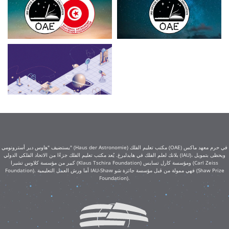
يستضيف "هاوس دير أسترونومي" (Haus der Astronomie) مكتب تعليم الفلك (OAE) في حرم معهد ماكس
بلانك لعلم الفلك في هايدلبرغ. يُعد مكتب تعليم الفلك جزءًا من الاتحاد الفلكي الدولي (IAU)، ويحظى بتمويل
كبير من مؤسسة كلاوس تشيرا (Klaus Tschira Foundation) ومؤسسة كارل تسايس (Carl Zeiss
Foundation). أما ورش العمل التعليمية IAU-Shaw فهي ممولة من قبل مؤسسة جائزة شو (Shaw Prize
Foundation).