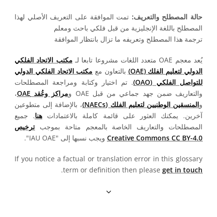
حالة المصطلح والتعريف:
تمت الموافقة على التعريف الأصلي لهذا
المصطلح باللغة الإنجليزية من قبل فلكي باحث ومعلم
ترجمة هذا المصطلح وتعريفه ما تزال بانتظار الموافقة
يُعد معجم OAE متعدد اللغات مشروعا تابعا لـ
مكتب الاتحاد الفلكي
الدولي لتعليم الفلك (OAE)
بالتعاون مع
مكتب الاتحاد الفلكي الدولي
للتواصل الفلكي (OAO)
. تم اختيار وكتابة ومراجعة المصطلحات
والتعاريف ضمن جهد جماعي من قبل OAE و
مراكز وعُقد OAE
،
و
المنسقين الوطنيين لتعليم الفلك (NAECs)
، بالإضافة إلى متطوعين
آخرين. يمكنك العثور على قائمة كاملة بالاعتمادات
هنا
. جميع
المصطلحات والتعاريف الخاصة بالمعجم متاحة بموجب
ترخيص
Creative Commons CC BY-4.0
ويجب نسبها إلى "IAU OAE".
If you notice a factual or translation error in this glossary
.
term or definition then please
get in touch