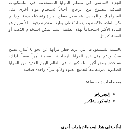
الجزء الأساسي في معظم المرايا المستخدمة في التلسكوبات
الفلكية مصنوع من الزجاج. أحياناً تُستخدم مواد أخرى مثل
السيراميك أو المعادن. يتم صقل سطح المرآة وتشكيله بدقة، وإذا لم
تكن المادة عاكسة بطبيعتها، تُغطى بطبقة معدنية رقيقة. الألمنيوم هو
المادة الأكثر استخداماً لهذه الطبقة، بينما يمكن استخدام الذهب أو
الفضة كبدائل.
بالنسبة للتلسكوبات التي يزيد قطر مرآتها عن نحو 6 أمتار، يصبح
صبّ ودعم مثل هذه المرايا الزجاجية الضخمة أمراً صعباً. لذلك،
تستخدم بعض أكبر التلسكوبات في العالم اليوم العديد من المرايا
الصغيرة المرتبة معاً لتجميع الضوء وكأنها مرآة واحدة ضخمة.
مصطلحات ذات صلة:
البصريات
تلسكوب عاكس
اطّلع على هذا المصطلح بلغات أخرى