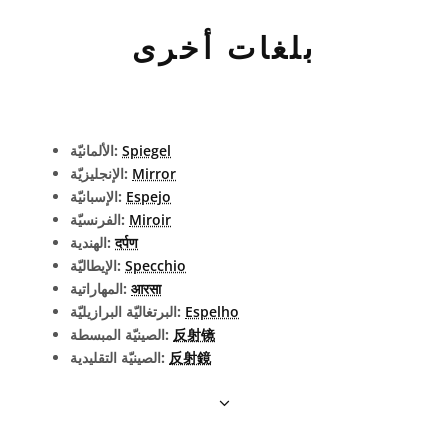
بلغات أخرى
Spiegel
الألمانيّة:
Mirror
الإنجليزيّة:
Espejo
الإسبانيّة:
Miroir
الفرنسيّة:
दर्पण
الهندية:
Specchio
الإيطاليّة:
आरसा
المهاراتية:
Espelho
البرتغاليّة البرازيليّة:
反射镜
الصينيّة المبسطة:
反射鏡
الصينيّة التقليدية: