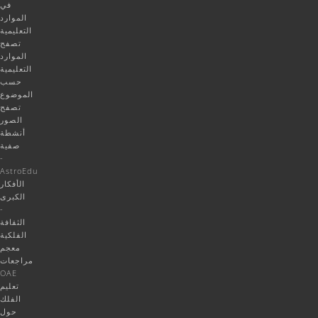
في
الموارد
التعليمية
تصفح
الموارد
التعليمية
حسب
الموضوع
تصفح
الصور
أنشطة
صفية
-
AstroEdu
الأفكار
الكبرى
-
الثقافة
الفلكية
معجم
مراجعات
OAE
تعليم
الفلك
حول