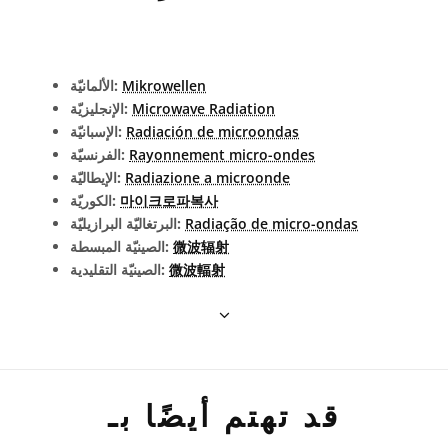
Mikrowellen
الألمانيّة:
Microwave Radiation
الإنجليزيّة:
Radiación de microondas
الإسبانيّة:
Rayonnement micro-ondes
الفرنسيّة:
Radiazione a microonde
الإيطاليّة:
마이크로파복사
الكوريّة:
Radiação de micro-ondas
البرتغاليّة البرازيليّة:
微波辐射
الصينيّة المبسطة:
微波輻射
الصينيّة التقليدية:
قد تهتم أيضًا بـ