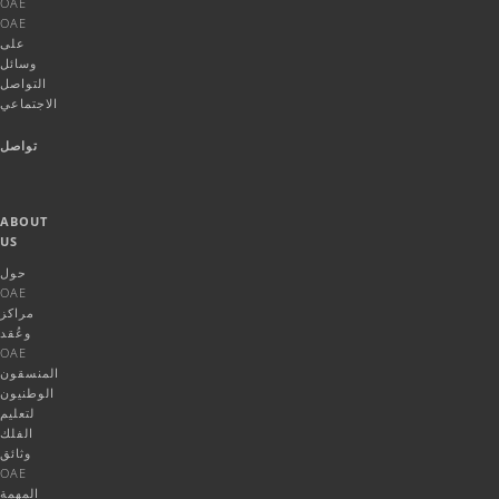
OAE
OAE
على
وسائل
التواصل
الاجتماعي
تواصل
ABOUT
US
حول
OAE
مراكز
وعُقد
OAE
المنسقون
الوطنيون
لتعليم
الفلك
وثائق
OAE
المهمة