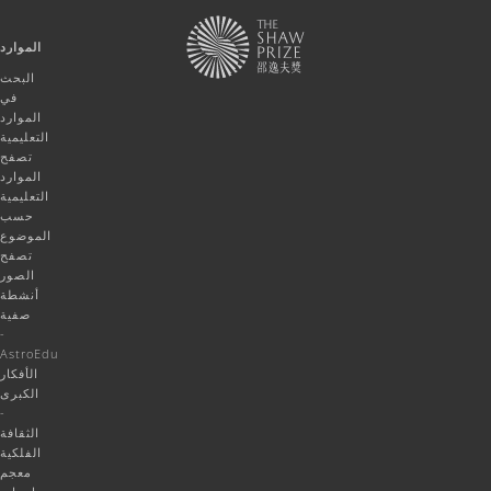
الموارد
البحث
في
الموارد
التعليمية
تصفح
الموارد
التعليمية
حسب
الموضوع
تصفح
الصور
أنشطة
صفية
-
AstroEdu
الأفكار
الكبرى
-
الثقافة
الفلكية
معجم