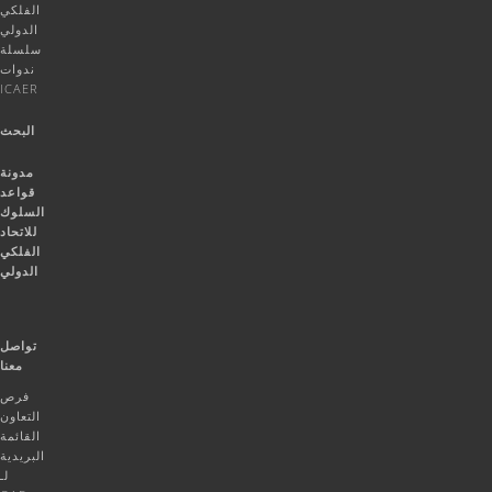
الفلكي
الدولي
سلسلة
ندوات
ICAER
البحث
مدونة
قواعد
السلوك
للاتحاد
الفلكي
الدولي
تواصل
معنا
فرص
التعاون
القائمة
البريدية
لـ