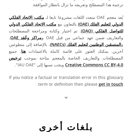
ترجمة هذا المصطلح وتعريفه ما تزال بانتظار الموافقة
يُعد معجم OAE متعدد اللغات مشروعا تابعا لـ
مكتب الاتحاد الفلكي
الدولي لتعليم الفلك (OAE)
بالتعاون مع
مكتب الاتحاد الفلكي الدولي
للتواصل الفلكي (OAO)
. تم اختيار وكتابة ومراجعة المصطلحات
والتعاريف ضمن جهد جماعي من قبل OAE و
مراكز وعُقد OAE
،
و
المنسقين الوطنيين لتعليم الفلك (NAECs)
، بالإضافة إلى متطوعين
آخرين. يمكنك العثور على قائمة كاملة بالاعتمادات
هنا
. جميع
المصطلحات والتعاريف الخاصة بالمعجم متاحة بموجب
ترخيص
Creative Commons CC BY-4.0
ويجب نسبها إلى "IAU OAE".
If you notice a factual or translation error in this glossary
.
term or definition then please
get in touch
بلغات أخرى