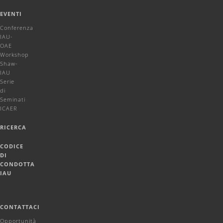
EVENTI
Conferenza
IAU-
OAE
Workshop
Shaw-
IAU
Serie
di
Seminati
ICAER
RICERCA
CODICE
DI
CONDOTTA
IAU
CONTATTACI
Opportunità