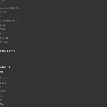
di
Collaborazione
Liste
di
distribuzione
OAE
OAE
sui
Social
Media
CONTATTI
ABOUT
US
Che
cosa
é
OAE
Centri
e
Nodi