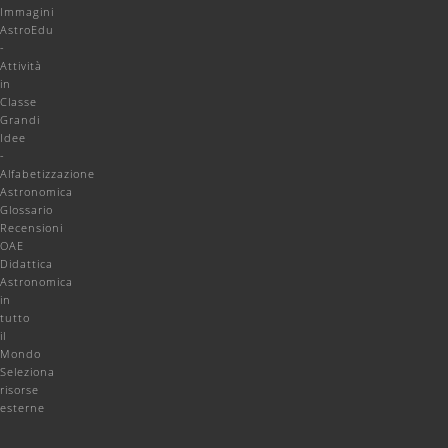
Immagini
AstroEdu
-
Attività
in
Classe
Grandi
Idee
-
Alfabetizzazione
Astronomica
Glossario
Recensioni
OAE
Didattica
Astronomica
in
tutto
il
Mondo
Seleziona
risorse
esterne