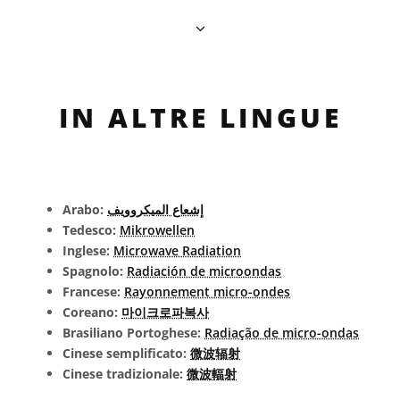
IN ALTRE LINGUE
Arabo:
إشعاع الميكروويف
Tedesco:
Mikrowellen
Inglese:
Microwave Radiation
Spagnolo:
Radiación de microondas
Francese:
Rayonnement micro-ondes
Coreano:
마이크로파복사
Brasiliano Portoghese:
Radiação de micro-ondas
Cinese semplificato:
微波辐射
Cinese tradizionale:
微波輻射