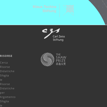
RISORSE
Cerca
Risorse
Didattiche
Sfoglia
le
Risorse
Didattiche
per
Argomento
Sfoglia
le