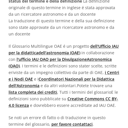
status del termine e della definizione
La definizione
originale di questo termine in inglese é stata approvata
da un ricercatore astronomo e da un docente
La traduzione di questo termine e della sua definizione
sono state approvate da un ricercatore astronomo e da
un docente
Il Glossario Multilingue OAE é un progetto
dell'Ufficio IAU
per la didatticadell'astronomia (OAE)
in collaborazione
con
l'ufficio IAU OAO per la DivulgazioneAstronomica
(OAO)
. I termini e le definizioni sono stater scelte, scritte
eriviste da un impegno collettivo da parte di OAE,
i Centri
e i Nodi OAE
e i
Coordinatori Nazionali per la Didattica
dell'Astronomia
e da altri volontari.Potete trovare una
lista completa dei crediti
, Tutti i termini del glossarioE le
definizioni sono pubblicate su
Creative Commons CC BY-
4.0 licenza
e dovrebbero essere accreditate ad IAU OAE.
Se noti un errore di fatto o di traduzione in questo
termine del glossario,
per favore contattaci
.