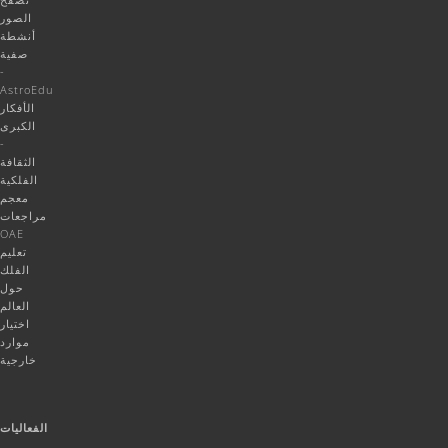
الصور
أنشطة
صفية
-
AstroEdu
الأفكار
الكبرى
-
الثقافة
الفلكية
معجم
مراجعات
OAE
تعليم
الفلك
حول
العالم
اختيار
موارد
خارجية
الفعاليات