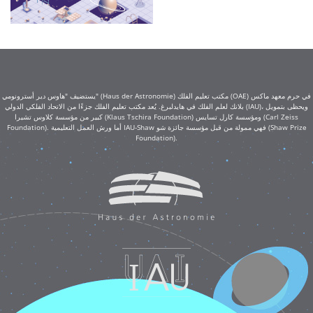
يستضيف "هاوس دير أسترونومي" (Haus der Astronomie) مكتب تعليم الفلك (OAE) في حرم معهد ماكس
بلانك لعلم الفلك في هايدلبرغ. يُعد مكتب تعليم الفلك جزءًا من الاتحاد الفلكي الدولي (IAU)، ويحظى بتمويل
كبير من مؤسسة كلاوس تشيرا (Klaus Tschira Foundation) ومؤسسة كارل تسايس (Carl Zeiss
Foundation). أما ورش العمل التعليمية IAU-Shaw فهي ممولة من قبل مؤسسة جائزة شو (Shaw Prize
Foundation).