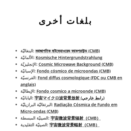
بلغات أخرى
মহাজাগতিক মাইক্রোওয়েভ ব্যাকগ্রাউন্ড (CMB)
البنغاليّة:
Kosmische Hintergrundstrahlung
الألمانيّة:
Cosmic Microwave Background (CMB)
الإنجليزيّة:
Fondo cósmico de microondas (CMB)
الإسبانيّة:
Fond diffus cosmologique (FDC ou CMB en
الفرنسيّة:
anglais)
Fondo cosmico a microonde (CMB)
الإيطاليّة:
宇宙マイクロ波背景放射 (رابط خارجي)
اليابانيّة:
Radiação Cósmica de Fundo em
البرتغاليّة البرازيليّة:
Micro-ondas (CMB)
宇宙微波背景辐射（CMB）
الصينيّة المبسطة:
宇宙微波背景輻射（CMB）
الصينيّة التقليدية: