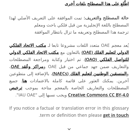
اطّلع على هذا المصطلح بلغات أخرى
حالة المصطلح والتعريف:
تمت الموافقة على التعريف الأصلي لهذا
المصطلح باللغة الإنجليزية من قبل فلكي باحث ومعلم
ترجمة هذا المصطلح وتعريفه ما تزال بانتظار الموافقة
يُعد معجم OAE متعدد اللغات مشروعا تابعا لـ
مكتب الاتحاد الفلكي
الدولي لتعليم الفلك (OAE)
بالتعاون مع
مكتب الاتحاد الفلكي الدولي
للتواصل الفلكي (OAO)
. تم اختيار وكتابة ومراجعة المصطلحات
والتعاريف ضمن جهد جماعي من قبل OAE و
مراكز وعُقد OAE
،
و
المنسقين الوطنيين لتعليم الفلك (NAECs)
، بالإضافة إلى متطوعين
آخرين. يمكنك العثور على قائمة كاملة بالاعتمادات
هنا
. جميع
المصطلحات والتعاريف الخاصة بالمعجم متاحة بموجب
ترخيص
Creative Commons CC BY-4.0
ويجب نسبها إلى "IAU OAE".
If you notice a factual or translation error in this glossary
.
term or definition then please
get in touch