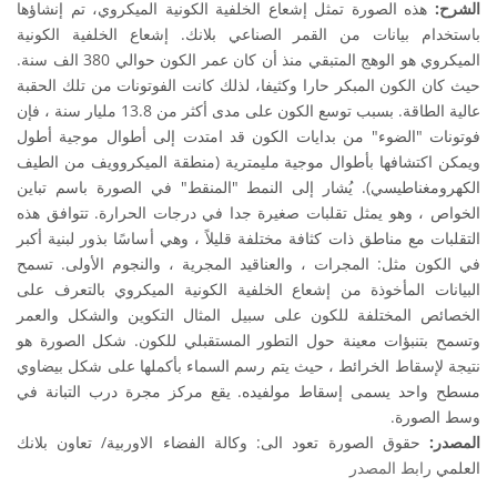
الشرح:
هذه الصورة تمثل إشعاع الخلفية الكونية الميكروي، تم إنشاؤها
باستخدام بيانات من القمر الصناعي بلانك. إشعاع الخلفية الكونية
الميكروي هو الوهج المتبقي منذ أن كان عمر الكون حوالي 380 الف سنة.
حيث كان الكون المبكر حارا وكثيفا، لذلك كانت الفوتونات من تلك الحقبة
عالية الطاقة. بسبب توسع الكون على مدى أكثر من 13.8 مليار سنة ، فإن
فوتونات "الضوء" من بدايات الكون قد امتدت إلى أطوال موجية أطول
ويمكن اكتشافها بأطوال موجية مليمترية (منطقة الميكروويف من الطيف
الكهرومغناطيسي). يُشار إلى النمط "المنقط" في الصورة باسم تباين
الخواص ، وهو يمثل تقلبات صغيرة جدا في درجات الحرارة. تتوافق هذه
التقلبات مع مناطق ذات كثافة مختلفة قليلاً ، وهي أساسًا بذور لبنية أكبر
في الكون مثل: المجرات ، والعناقيد المجرية ، والنجوم الأولى. تسمح
البيانات المأخوذة من إشعاع الخلفية الكونية الميكروي بالتعرف على
الخصائص المختلفة للكون على سبيل المثال التكوين والشكل والعمر
وتسمح بتنبؤات معينة حول التطور المستقبلي للكون. شكل الصورة هو
نتيجة لإسقاط الخرائط ، حيث يتم رسم السماء بأكملها على شكل بيضاوي
مسطح واحد يسمى إسقاط مولفيده. يقع مركز مجرة ​​درب التبانة في
وسط الصورة.
المصدر:
حقوق الصورة تعود الى: وكالة الفضاء الاوربية/ تعاون بلانك
العلمي
رابط المصدر