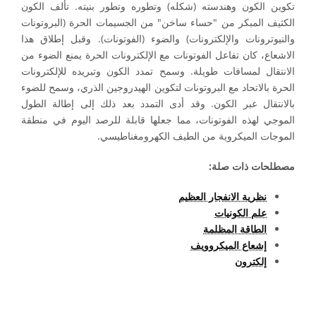
تكوين الكون وهندسته (شكله) وتطوره وتطور بنيته. تألف الكون
الكثيف المبكر من "حساء ساخن" من الجسيمات الحرة (البروتونات
والنيوترونات والإلكترونات) والضوء (الفوتونات). وقبل إطلاق هذا
الاشعاع، كان تفاعل الفوتونات مع الإلكترونات الحرة يمنع الضوء من
الانتقال لمسافات طويلة. وسمح تمدد الكون وتبريده للإلكترونات
الحرة بالاتحاد مع البروتونات لتكوين الهيدروجين الذري، وسمح للضوء
بالانتقال عبر الكون. وقد أدى التمدد بعد ذلك إلى إطالة الطول
الموجي لهذه الفوتونات، مما جعلها قابلة للرصد اليوم في منطقة
الموجات الميكروية من الطيف الكهرومغناطيسي.
مصطلحات ذات صلة:
نظرية الانفجار العظيم
علم الكونيات
الطاقة المظلمة
إشعاع الميكروويف
إلكترون