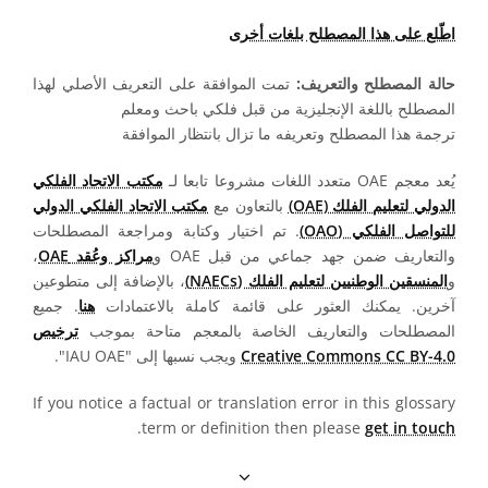
اطّلع على هذا المصطلح بلغات أخرى
حالة المصطلح والتعريف:
تمت الموافقة على التعريف الأصلي لهذا
المصطلح باللغة الإنجليزية من قبل فلكي باحث ومعلم
ترجمة هذا المصطلح وتعريفه ما تزال بانتظار الموافقة
يُعد معجم OAE متعدد اللغات مشروعا تابعا لـ
مكتب الاتحاد الفلكي
الدولي لتعليم الفلك (OAE)
بالتعاون مع
مكتب الاتحاد الفلكي الدولي
للتواصل الفلكي (OAO)
. تم اختيار وكتابة ومراجعة المصطلحات
والتعاريف ضمن جهد جماعي من قبل OAE و
مراكز وعُقد OAE
،
و
المنسقين الوطنيين لتعليم الفلك (NAECs)
، بالإضافة إلى متطوعين
آخرين. يمكنك العثور على قائمة كاملة بالاعتمادات
هنا
. جميع
المصطلحات والتعاريف الخاصة بالمعجم متاحة بموجب
ترخيص
Creative Commons CC BY-4.0
ويجب نسبها إلى "IAU OAE".
If you notice a factual or translation error in this glossary
.
term or definition then please
get in touch