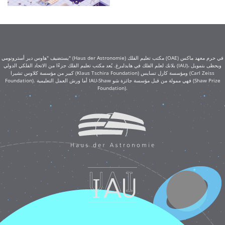
يستضيف "هاوس دير أسترونومي" (Haus der Astronomie) مكتب تعليم الفلك (OAE) في حرم معهد ماكس
بلانك لعلم الفلك في هايدلبرغ. يُعد مكتب تعليم الفلك جزءًا من الاتحاد الفلكي الدولي (IAU)، ويحظى بتمويل
كبير من مؤسسة كلاوس تشيرا (Klaus Tschira Foundation) ومؤسسة كارل تسايس (Carl Zeiss
Foundation). أما ورش العمل التعليمية IAU-Shaw فهي ممولة من قبل مؤسسة جائزة شو (Shaw Prize
Foundation).