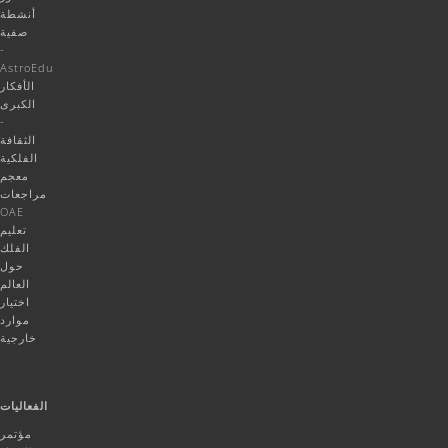
أنشطة
صفية
-
AstroEdu
الأفكار
الكبرى
-
الثقافة
الفلكية
معجم
مراجعات
OAE
تعليم
الفلك
حول
العالم
اختيار
موارد
خارجية
الفعاليات
مؤتمر