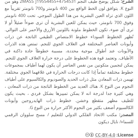
الشرح:
شكل يوضح طيف النجم 2MASS J19554455+4754531 وهو من
النوع K. يتوافق لون الخط الواقع بين 400 نانومتر و700 نانومتر تقريباً مع
اللون الذي تراه العين البشرية من هذا الطول الموجي. تحت 400 نانومتر
وفوق 700 نانومتر، حيث يمكن للعين البشرية أن ترى ضوءاً ضئيلاً أو لا
ترى أي ضوء، تكون الخطوط ملونة باللونين الأزرق والأحمر على التوالي.
تُظهر الخطوط السوداء خطوط الامتصاص الطيفي الناتجة عن ذرات
وأيونات العناصر المختلفة في الغلاف الجوي للنجم. تمتص هذه الذرات
والأيونات عند أطوال موجية محددة، مسببة خطوطاً حادة داكنة في
الأطياف. وتعتمد قوة هذه الخطوط على درجة حرارة الغلاف الجوي للنجم.
يمكن لنجمين متكونين من نفس العناصر أن يكون لهما أطياف بمجموعات
خطوط مختلفة تماماً إذا كانت درجات الحرارة في غلافهما الجوي مختلفة.
تهيمن ذرات المعادن مثل ذرات الحديد والصوديوم والكالسيوم على أطياف
النجوم من النوع K. هناك العديد من الخطوط الناتجة من ذرات المعادن ،
وهي كثيرة جدا لدرجة انه لا يمكن تمييزها بشكل فردي ، بحيث يكون
للطيف مظهر متقطع وخشن. خطوط ذرات الهايدروجين وأيونات
الكالسيوم أضعف بكثير من النجوم الأكثر حرارة من النوع G.
المصدر:
مكتب الاتحاد الفلكي الدولي للتعليم / مسح سلووان الرقمي
للسماء/ نايال ديكون
CC-BY-4.0
:License