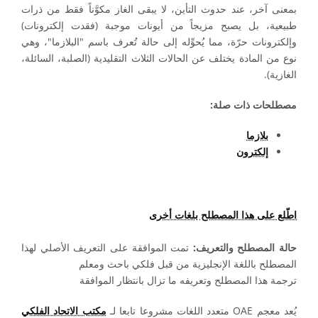
بمعنى آخر، عند حدوث التأين، لا يبقى الغاز مكوَّناً فقط من ذرات
طبيعية، بل يصبح مزيجاً من أيونات موجبة (فقدت إلكترونات)
وإلكترونات حرّة، مما يُحوِّله إلى حالة تُعرف باسم "البلازما"، وهي
نوع من المادة يختلف عن الحالات الثلاث التقليدية (الصلبة، السائلة،
الغازية).
مصطلحات ذات صلة:
بلازما
إلكترون
اطّلع على هذا المصطلح بلغات أخرى
حالة المصطلح والتعريف:
تمت الموافقة على التعريف الأصلي لهذا
المصطلح باللغة الإنجليزية من قبل فلكي باحث ومعلم
ترجمة هذا المصطلح وتعريفه ما تزال بانتظار الموافقة
يُعد معجم OAE متعدد اللغات مشروعا تابعا لـ
مكتب الاتحاد الفلكي