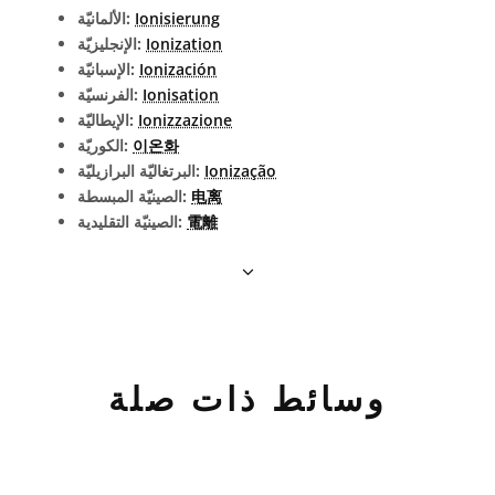
Ionisierung
الألمانيّة:
Ionization
الإنجليزيّة:
Ionización
الإسبانيّة:
Ionisation
الفرنسيّة:
Ionizzazione
الإيطاليّة:
이온화
الكوريّة:
Ionização
البرتغاليّة البرازيليّة:
电离
الصينيّة المبسطة:
電離
الصينيّة التقليدية:
وسائط ذات صلة