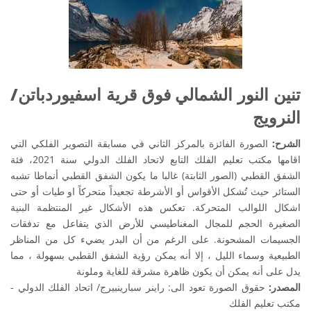
تنين النور الشمالي فوق قرية اسفيوردباتن/
النرويج
الشرح:
الصورة الفائزة بالمركز الثاني في مسابقة التصوير الفلكي التي
اقامها مكتب تعليم الفلك التابع لاتحاد الفلك الدولي سنة 2021، فئة
الشفق القطبي (الصور الثابتة) غالبا ما يكون الشفق القطبي أنماطا تشبه
الستائر حيث تُشكل الأقواس أو الأشرطة تجعيداً متحركاً او طيات أو حتى
اشكال اللوالب المتحركة. تعكس هذه الأشكال غير المنتظمة البنية
الصغيرة الحجم للمجال المغناطيسي للأرض الذي يتفاعل مع تدفقات
الجسيمات المشحونة. على الرغم من أن البدر يضيء كل من المناظر
الطبيعية وسماء الليل ، إلا أنه يمكن رؤية الشفق القطبي بسهولة ، مما
يدل على أنه يمكن أن يكون ظاهرة مشرقة للغاية وملونة
المصدر:
حقوق الصورة تعود الى: راينر سبارينبيرج/ اتحاد الفلك الدولي -
مكتب تعليم الفلك