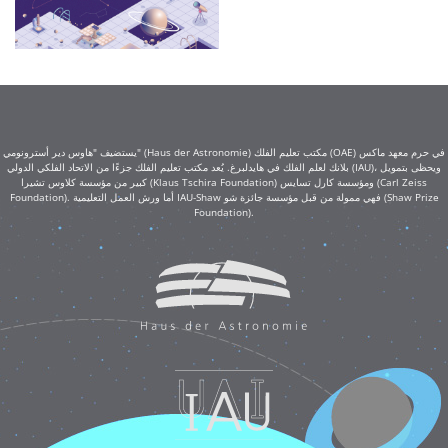
يستضيف "هاوس دير أسترونومي" (Haus der Astronomie) مكتب تعليم الفلك (OAE) في حرم معهد ماكس
بلانك لعلم الفلك في هايدلبرغ. يُعد مكتب تعليم الفلك جزءًا من الاتحاد الفلكي الدولي (IAU)، ويحظى بتمويل
كبير من مؤسسة كلاوس تشيرا (Klaus Tschira Foundation) ومؤسسة كارل تسايس (Carl Zeiss
Foundation). أما ورش العمل التعليمية IAU-Shaw فهي ممولة من قبل مؤسسة جائزة شو (Shaw Prize
Foundation).