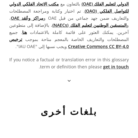
الدولي لتعليم الفلك (OAE)
بالتعاون مع
مكتب الاتحاد الفلكي الدولي
للتواصل الفلكي (OAO)
. تم اختيار وكتابة ومراجعة المصطلحات
والتعاريف ضمن جهد جماعي من قبل OAE و
مراكز وعُقد OAE
،
و
المنسقين الوطنيين لتعليم الفلك (NAECs)
، بالإضافة إلى متطوعين
آخرين. يمكنك العثور على قائمة كاملة بالاعتمادات
هنا
. جميع
المصطلحات والتعاريف الخاصة بالمعجم متاحة بموجب
ترخيص
Creative Commons CC BY-4.0
ويجب نسبها إلى "IAU OAE".
If you notice a factual or translation error in this glossary
.
term or definition then please
get in touch
بلغات أخرى