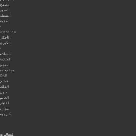
تصفح
الصور
أنشطة
صفية
-
AstroEdu
الأفكار
الكبرى
-
الثقافة
الفلكية
معجم
مراجعات
OAE
تعليم
الفلك
حول
العالم
اختيار
موارد
خارجية
الفعاليات